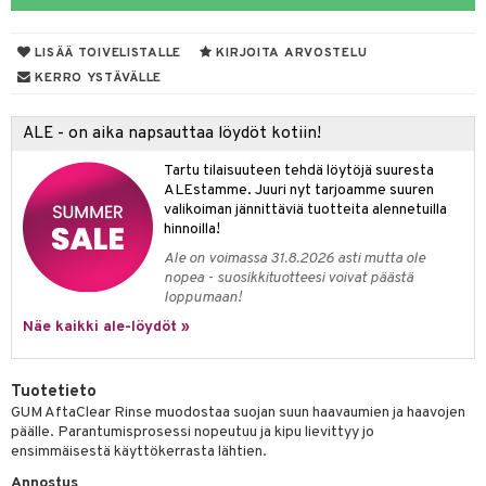
udet
pää
talovoiteet
mmastahnat
 Suolisto
Suolisto
tuminen
LISÄÄ TOIVELISTALLE
KIRJOITA ARVOSTELU
masväliharjat
uoto
inen & Kuume
vat
KERRO YSTÄVÄLLE
paiden hoito
nit & Mineraalit
t & Mineraalit
ys
kipu & Käheys
ALE - on aika napsauttaa löydöt kotiin!
asapaino
& K
spalvelu
Tartu tilaisuuteen tehdä löytöjä suuresta
memittarit
kamat
iinit
ALEstamme. Juuri nyt tarjoamme suuren
ksiä & vastauksia
valikoiman jännittäviä tuotteita alennetuilla
va nenä
us
iinit
hinnoilla!
tuotetta
Ale on voimassa 31.8.2026 asti mutta ole
än vuoto & tukkoisuus
hyvinvointi
m
nopea - suosikkituotteesi voivat päästä
 verkkokaupasta
loppumaan!
kat
kyys ruoalle
Näe kaikki ale-löydöt »
visukat
toori-intoleranssi
ium
vittäin
isukat
tamiinit
Tuotetieto
GUM AftaClear Rinse muodostaa suojan suun haavaumien ja haavojen
päälle. Parantumisprosessi nopeutuu ja kipu lievittyy jo
ensimmäisestä käyttökerrasta lähtien.
Annostus