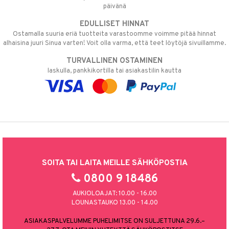
päivänä
EDULLISET HINNAT
Ostamalla suuria eriä tuotteita varastoomme voimme pitää hinnat
alhaisina juuri Sinua varten! Voit olla varma, että teet löytöjä sivuillamme.
TURVALLINEN OSTAMINEN
laskulla, pankkikortilla tai asiakastilin kautta
SOITA TAI LAITA MEILLE SÄHKÖPOSTIA
0800 9 18486
AUKIOLOAJAT: 10.00 - 16.00
LOUNASTAUKO 13.00 - 14.00
ASIAKASPALVELUMME PUHELIMITSE ON SULJETTUNA 29.6.–