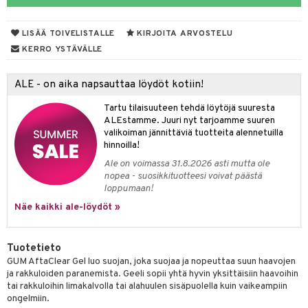
udet
pää
talovoiteet
mmastahnat
 Suolisto
Suolisto
tuminen
LISÄÄ TOIVELISTALLE
KIRJOITA ARVOSTELU
masväliharjat
uoto
inen & Kuume
vat
KERRO YSTÄVÄLLE
paiden hoito
nit & Mineraalit
t & Mineraalit
ys
kipu & Käheys
ALE - on aika napsauttaa löydöt kotiin!
asapaino
& K
spalvelu
Tartu tilaisuuteen tehdä löytöjä suuresta
memittarit
kamat
iinit
ALEstamme. Juuri nyt tarjoamme suuren
ksiä & vastauksia
valikoiman jännittäviä tuotteita alennetuilla
va nenä
us
iinit
hinnoilla!
tuotetta
Ale on voimassa 31.8.2026 asti mutta ole
än vuoto & tukkoisuus
hyvinvointi
m
nopea - suosikkituotteesi voivat päästä
 verkkokaupasta
loppumaan!
kat
kyys ruoalle
Näe kaikki ale-löydöt »
visukat
toori-intoleranssi
ium
vittäin
isukat
tamiinit
Tuotetieto
GUM AftaClear Gel luo suojan, joka suojaa ja nopeuttaa suun haavojen
ja rakkuloiden paranemista. Geeli sopii yhtä hyvin yksittäisiin haavoihin
tai rakkuloihin limakalvolla tai alahuulen sisäpuolella kuin vaikeampiin
ongelmiin.