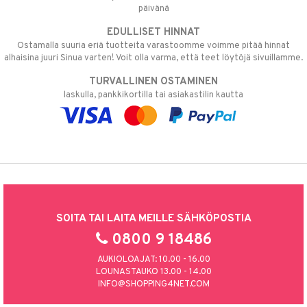
päivänä
EDULLISET HINNAT
Ostamalla suuria eriä tuotteita varastoomme voimme pitää hinnat
alhaisina juuri Sinua varten! Voit olla varma, että teet löytöjä sivuillamme.
TURVALLINEN OSTAMINEN
laskulla, pankkikortilla tai asiakastilin kautta
SOITA TAI LAITA MEILLE SÄHKÖPOSTIA
0800 9 18486
AUKIOLOAJAT: 10.00 - 16.00
LOUNASTAUKO 13.00 - 14.00
INFO@SHOPPING4NET.COM