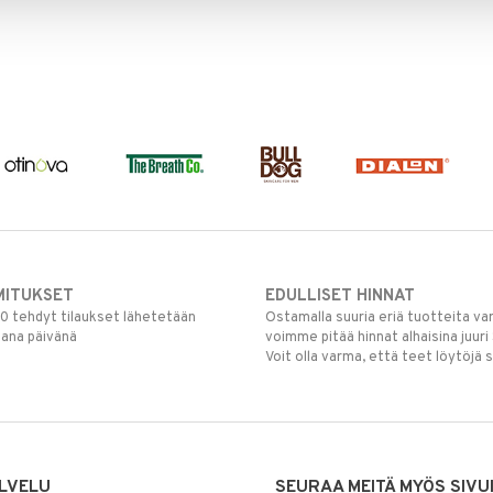
MITUKSET
EDULLISET HINNAT
00 tehdyt tilaukset lähetetään
Ostamalla suuria eriä tuotteita 
mana päivänä
voimme pitää hinnat alhaisina juuri
Voit olla varma, että teet löytöjä 
LVELU
SEURAA MEITÄ MYÖS SIVU