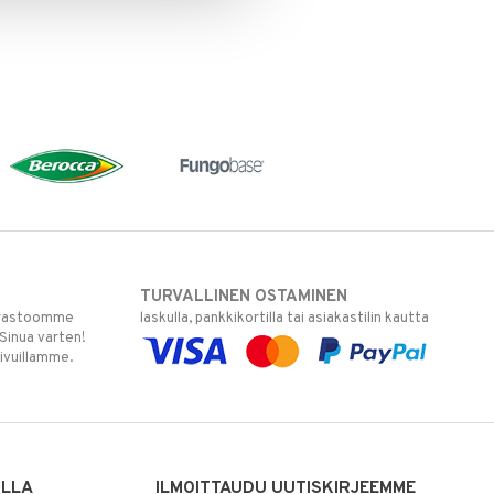
TURVALLINEN OSTAMINEN
varastoomme
laskulla, pankkikortilla tai asiakastilin kautta
 Sinua varten!
sivuillamme.
ILLA
ILMOITTAUDU UUTISKIRJEEMME