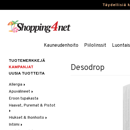
Täydellisiä 
Kauneudenhoito
Piilolinssit
Luontai
TUOTEMERKKEJÄ
Desodrop
KAMPANJAT
UUSIA TUOTTEITA
Allergia
Apuvälineet
Nenäsuihkeet
Eroon tupakasta
Silmätipat
Hygienia
Haavat, Puremat & Pistot
Kävely & Seisominen
Kylpy / WC
Hiukset & Ihonhoito
Ensiapu
Saa kiinni & Ylety
Intiimi
Haavat
Erityistuotteet