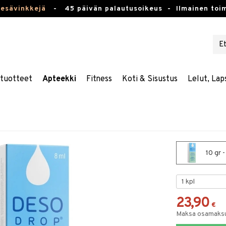
kesävinkkejä
-
45 päivän palautusoikeus -
Ilmainen toim
stuotteet
Apteekki
Fitness
Koti & Sisustus
Lelut, Lap
10 gr 
23,90
€
Maksa osamaksul