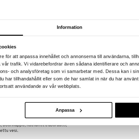
massa 31.8.2026 asti mutta ole nopea -
otteesi voivat päästä loppumaan!
i ale-löydöt »
Information
Biotrue 300 m
sien, mukaan lukien infektioiden, hoidossa, ennen ja
cookies
istää paranemisprosessia. Desodrop on suojaava ja
BAUSCH & LOM
ttä aikuisille.
e för att anpassa innehållet och annonserna till användarna, tillh
10,49
€
ältö vähentää Desodropin avulla bakteerien kykyä
vår trafik. Vi vidarebefordrar även sådana identifierare och anna
 niiden hajoamista. Sisältö auttaa stabiloimaan
nnons- och analysföretag som vi samarbetar med. Dessa kan i sin
ntää haihtumista ja varmistaa välittömän helpotuksen.
har tillhandahållit eller som de har samlat in när du har använt
ortsatt användande av vår webbplats.
tä yksi tai kaksi tippaa jokaiseen silmään, kerran tai
rin määräyksen mukaan. Tuotetta voi käyttää yhdessä
Anpassa
ukansiemenöljyä, soijafosfolipidejä),
, boorihappo, natriumtetraboraatti,
ettu vesi.