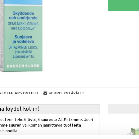
RJOITA ARVOSTELU
KERRO YSTÄVÄLLE
a löydöt kotiin!
isuuteen tehdä löytöjä suuresta ALEstamme. Juuri
mme suuren valikoiman jännittäviä tuotteita
a hinnoilla!