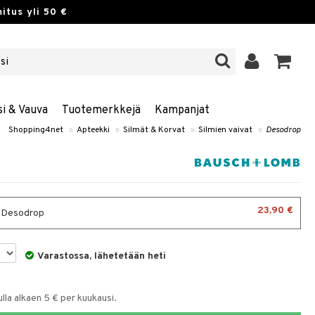
itus yli 50 €
si & Vauva
Tuotemerkkejä
Kampanjat
Shopping4net
»
Apteekki
»
Silmät & Korvat
»
Silmien vaivat
»
Desodrop
23,90 €
- Desodrop
Varastossa, lähetetään heti
la alkaen 5 € per kuukausi.