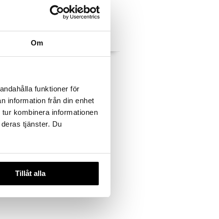
Om
l
Ocuvite Complete
B
BAUSCH & LOMB
andahålla funktioner för
19,98
€
n information från din enhet
 tur kombinera informationen
 deras tjänster. Du
Tillåt alla