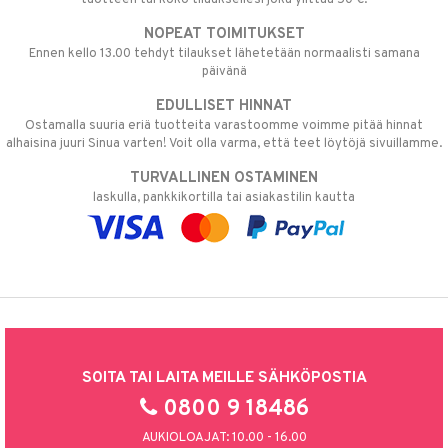
NOPEAT TOIMITUKSET
Ennen kello 13.00 tehdyt tilaukset lähetetään normaalisti samana
päivänä
EDULLISET HINNAT
Ostamalla suuria eriä tuotteita varastoomme voimme pitää hinnat
alhaisina juuri Sinua varten! Voit olla varma, että teet löytöjä sivuillamme.
TURVALLINEN OSTAMINEN
laskulla, pankkikortilla tai asiakastilin kautta
SOITA TAI LAITA MEILLE SÄHKÖPOSTIA
0800 9 18486
AUKIOLOAJAT: 10.00 - 16.00