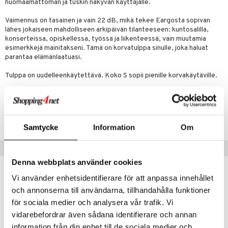
huomaamattoman ja tuskin näkyvän käyttäjälle.
Vaimennus on tasainen ja vain 22 dB, mikä tekee Eargosta sopivan
lähes jokaiseen mahdolliseen arkipäivän tilanteeseen: kuntosalilla,
konserteissa, opiskellessa, työssä ja liikenteessä, vain muutamia
esimerkkejä mainitakseni. Tämä on korvatulppa sinulle, joka haluat
parantaa elämänlaatuasi.
Tulppa on uudelleenkäytettävä. Koko S sopii pienille korvakäytäville.
Tuotenumero
AEOS0-5K-1
Samtycke
Information
Om
Suositut tuotteet
Denna webbplats använder cookies
Vi använder enhetsidentifierare för att anpassa innehållet
och annonserna till användarna, tillhandahålla funktioner
för sociala medier och analysera vår trafik. Vi
vidarebefordrar även sådana identifierare och annan
information från din enhet till de sociala medier och