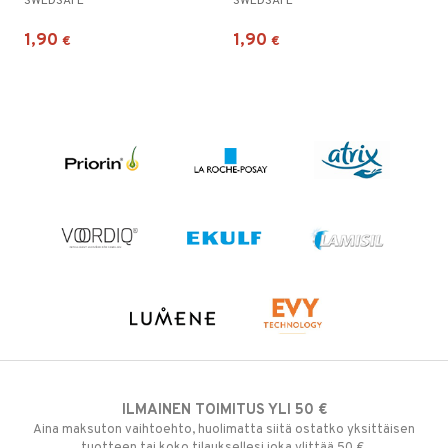
SWEDSAFE
SWEDSAFE
1,90
1,90
€
€
ILMAINEN TOIMITUS YLI 50 €
Aina maksuton vaihtoehto, huolimatta siitä ostatko yksittäisen
tuotteen tai koko tilauksellesi joka ylittää 50 €.