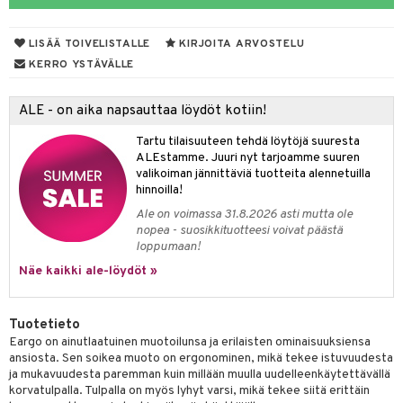
udet
den hoito
pää
talovoiteet
 Suolisto
mmasharjat
Suolisto
 & Suihkeet
tuminen
LISÄÄ TOIVELISTALLE
KIRJOITA ARVOSTELU
maslangat & Tikut
uoto
inen & Kuume
vat
KERRO YSTÄVÄLLE
mmasproteesi
nit & Mineraalit
t & Mineraalit
ys
kipu & Käheys
ALE - on aika napsauttaa löydöt kotiin!
mmastahnat
asapaino
& K
spalvelu
Tartu tilaisuuteen tehdä löytöjä suuresta
masväliharjat
memittarit
kamat
iinit
ALEstamme. Juuri nyt tarjoamme suuren
ksiä & vastauksia
valikoiman jännittäviä tuotteita alennetuilla
paiden hoito
va nenä
us
iinit
hinnoilla!
tuotetta
Ale on voimassa 31.8.2026 asti mutta ole
än vuoto & tukkoisuus
hyvinvointi
m
nopea - suosikkituotteesi voivat päästä
 verkkokaupasta
loppumaan!
kat
kyys ruoalle
Näe kaikki ale-löydöt »
visukat
toori-intoleranssi
ium
vittäin
isukat
tamiinit
Tuotetieto
Eargo on ainutlaatuinen muotoilunsa ja erilaisten ominaisuuksiensa
ansiosta. Sen soikea muoto on ergonominen, mikä tekee istuvuudesta
ja mukavuudesta paremman kuin millään muulla uudelleenkäytettävällä
korvatulpalla. Tulpalla on myös lyhyt varsi, mikä tekee siitä erittäin