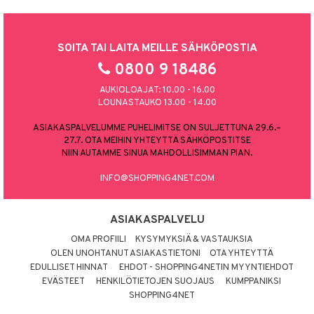
SOITA TAI LAITA MEILLE SÄHKÖPOSTIA
0800 9 18486
AUKIOLOAJAT: 10.00 - 16.00
LOUNASTAUKO 13.00 - 14.00
ASIAKASPALVELUMME PUHELIMITSE ON SULJETTUNA 29.6.–
27.7. OTA MEIHIN YHTEYTTÄ SÄHKÖPOSTITSE
NIIN AUTAMME SINUA MAHDOLLISIMMAN PIAN.
INFO@SHOPPING4NET.COM
ASIAKASPALVELU
OMA PROFIILI
KYSYMYKSIÄ & VASTAUKSIA
OLEN UNOHTANUT ASIAKASTIETONI
OTA YHTEYTTÄ
EDULLISET HINNAT
EHDOT - SHOPPING4NETIN MYYNTIEHDOT
EVÄSTEET
HENKILÖTIETOJEN SUOJAUS
KUMPPANIKSI
SHOPPING4NET