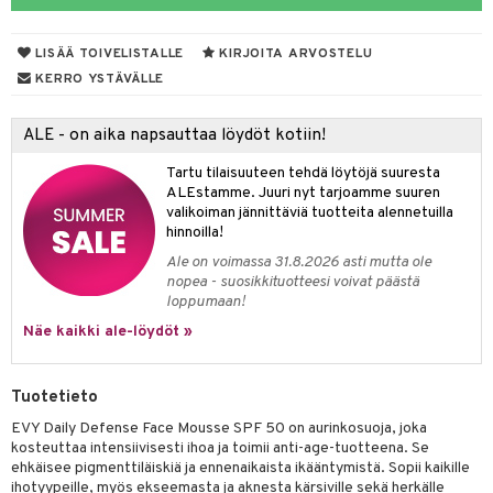
uoja
ojat
aivat
 Rakkulat
talovoiteet
 Suolisto
udet
 vaivat
den hoito
pää
LISÄÄ TOIVELISTALLE
KIRJOITA ARVOSTELU
uoto
mmasharjat
Suolisto
 & Suihkeet
tuminen
KERRO YSTÄVÄLLE
maslangat & Tikut
nit & Mineraalit
inen & Kuume
vat
ALE - on aika napsauttaa löydöt kotiin!
mmasproteesi
t & Mineraalit
ys
kipu & Käheys
Tartu tilaisuuteen tehdä löytöjä suuresta
mmastahnat
asapaino
& K
ALEstamme. Juuri nyt tarjoamme suuren
spalvelu
valikoiman jännittäviä tuotteita alennetuilla
masväliharjat
memittarit
kamat
iinit
hinnoilla!
ksiä & vastauksia
Ale on voimassa 31.8.2026 asti mutta ole
paiden hoito
va nenä
us
iinit
nopea - suosikkituotteesi voivat päästä
tuotetta
loppumaan!
än vuoto & tukkoisuus
hyvinvointi
m
 verkkokaupasta
Näe kaikki ale-löydöt »
kat
kyys ruoalle
visukat
toori-intoleranssi
ium
Tuotetieto
vittäin
isukat
tamiinit
EVY Daily Defense Face Mousse SPF 50 on aurinkosuoja, joka
kosteuttaa intensiivisesti ihoa ja toimii anti-age-tuotteena. Se
ehkäisee pigmenttiläiskiä ja ennenaikaista ikääntymistä. Sopii kaikille
ihotyypeille, myös ekseemasta ja aknesta kärsiville sekä herkälle