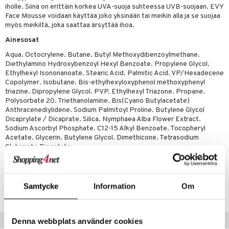
iholle. Siinä on erittäin korkea UVA-suoja suhteessa UVB-suojaan. EVY
Face Mousse voidaan käyttää joko yksinään tai meikin alla ja se suojaa
myös meikiltä, joka saattaa ärsyttää ihoa.
Ainesosat
Aqua. Octocrylene. Butane. Butyl Methoxydibenzoylmethane.
Diethylamino Hydroxybenzoyl Hexyl Benzoate. Propylene Glycol.
Ethylhexyl Isononanoate. Stearic Acid. Palmitic Acid. VP/Hexadecene
Copolymer. Isobutane. Bis-ethylhexyloxyphenol methoxyphenyl
triazine. Dipropylene Glycol. PVP. Ethylhexyl Triazone. Propane.
Polysorbate 20. Triethanolamine. Bis(Cyano Butylacetate)
Anthracenediylidene. Sodium Palmitoyl Proline. Butylene Glycol
Dicaprylate / Dicaprate. Silica. Nymphaea Alba Flower Extract.
Sodium Ascorbyl Phosphate. C12-15 Alkyl Benzoate. Tocopheryl
Acetate. Glycerin. Butylene Glycol. Dimethicone. Tetrasodium
Glutamate Diacetate.
Tuotenumero
Samtycke
Information
Om
AL429-0L-75
Suositut tuotteet
Denna webbplats använder cookies