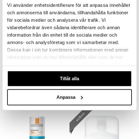
Vi använder enhetsidentifierare för att anpassa innehållet
och annonserna till användarna, tillhandahålla funktioner
för sociala medier och analysera vår trafik. Vi
vidarebefordrar även sådana identifierare och annan
information från din enhet till de sociala medier och
annons- och analysföretag som vi samarbetar med.
Dessa kan i sin tur kombinera informationen med annan
information som du har tillhandahållit eller som de har
Saatavana useana vaihtoehtona
Saatavana useana vaihtoehtona
samlat in när du har använt deras tjänster. Du godkänner
våra cookies vid fortsatt användande av vår webbplats.
CCS Aloe Vera Gel
Holika Aloe 99% Soothing Gel
Tillåt alla
CCS
HOLIKA HOLIKA
3,90
4,51
alk.
€
alk.
€
Anpassa
uutuus