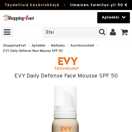
Täydellisiä kesävinkkejä
-
Ilmainen toimitus yli 50 €
Apteekki
ERKKEJÄ
Kauneudenhoito
JAT
UOTTEITA
Piilolinssit
Shopping4net
»
Apteekki
»
Matkailu
»
Aurinkovoiteet
»
EVY Daily Defense Face Mousse SPF 50
Luontaistuotteet
Apteekki
eet
ihkeet
EVY Daily Defense Face Mousse SPF 50
pakasta
pat
ia
Fitness
Puremat & Pistot
 & Seisominen
Koti & Sisustus
& Ihonhoito
/ WC
u
Lelut, Lapsi & Vauva
nni & Ylety
tuotteet
Tuotemerkkejä
Jalat
it & Teipit
t
välineet
Kampanjat
se
 / Pistokset
nenssi
n hoito