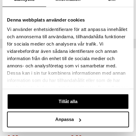
Natriumbentsoaatti, Aroma, CI 42051
Tuotenumero
Denna webbplats använder cookies
AJJ61-JP-50
Vi använder enhetsidentifierare för att anpassa innehållet
och annonserna till användarna, tillhandahålla funktioner
Suositut tuotteet
för sociala medier och analysera vår trafik. Vi
vidarebefordrar även sådana identifierare och annan
information från din enhet till de sociala medier och
annons- och analysföretag som vi samarbetar med.
Dessa kan i sin tur kombinera informationen med annan
information som du har tillhandahållit eller som de har
samlat in när du har använt deras tjänster. Du godkänner
våra cookies vid fortsatt användande av vår webbplats.
Tillåt alla
Anpassa
GUM Kids Tandkräm 3+
GUM Junior Tandkräm 6+
GUM
GUM