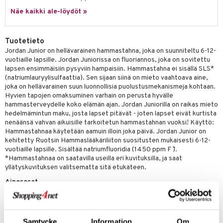
maslangat & Tikut
inen & Kuume
vat
Näe kaikki ale-löydöt »
mmasproteesi
t & Mineraalit
ys
kipu & Käheys
mmastahnat
asapaino
& K
Tuotetieto
spalvelu
Jordan Junior on hellävarainen hammastahna, joka on suunniteltu 6-12-
masväliharjat
memittarit
kamat
iinit
vuotiaille lapsille. Jordan Juniorissa on fluoriannos, joka on sovitettu
ksiä & vastauksia
lapsen ensimmäisiin pysyviin hampaisiin. Hammastahna ei sisällä SLS*
paiden hoito
va nenä
us
iinit
(natriumlauryylisulfaattia). Sen sijaan siinä on mieto vaahtoava aine,
tuotetta
joka on hellävarainen suun luonnollisia puolustusmekanismeja kohtaan.
än vuoto & tukkoisuus
hyvinvointi
m
Hyvien tapojen omaksuminen varhain on perusta hyvälle
 verkkokaupasta
hammasterveydelle koko elämän ajan. Jordan Juniorilla on raikas mieto
kat
kyys ruoalle
hedelmämintun maku, josta lapset pitävät - joten lapset eivät kurtista
nenäänsä vahvan aikuisille tarkoitetun hammastahnan vuoksi! Käyttö:
visukat
toori-intoleranssi
ium
Hammastahnaa käytetään aamuin illoin joka päivä. Jordan Junior on
kehitetty Ruotsin Hammaslääkäriliiton suositusten mukaisesti 6-12-
vittäin
isukat
tamiinit
vuotiaille lapsille. Sisältää natriumfluoridia (1450 ppm F ¯).
*Hammastahnaa on saatavilla useilla eri kuvituksilla, ja saat
yllätyskuvituksen valitsematta sitä etukäteen.
Ainesosat
Sorbitoli, Aqua, Hydratoitu pii, PEG-32, Glyseriini,
Kokamidopropyylibetaiini, Natriumsakariini, Selluloosakumi,
Natriumfluoridi, Natriumkloridi, Trinatriumfosfaatti, Natriumsulfaatti,
Samtycke
Information
Om