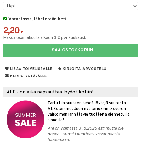
talovoiteet
 Suolisto
Varastossa, lähetetään heti
uoto
2,20
€
nit & Mineraalit
Maksa osamaksulla alkaen 3 € per kuukausi.
tuotteet
LISÄÄ OSTOSKORIIN
a & Vahvuus
hasvaivat
voiteet
LISÄÄ TOIVELISTALLE
KIRJOITA ARVOSTELU
KERRO YSTÄVÄLLE
& Imetys
Nivelet
ia & Haavat
ohjaiset
idesi
 Korvat
3 & 6
ahoinvointi
jaiset
to
ALE - on aika napsauttaa löydöt kotiin!
ampaat
Vaihdevuodet
astarit
umput
ulpat
Tartu tilaisuuteen tehdä löytöjä suuresta
ALEstamme. Juuri nyt tarjoamme suuren
uoja
 Suolisto
ojat
aivat
 Rakkulat
valikoiman jännittäviä tuotteita alennetuilla
hinnoilla!
udet
uminen
 vaivat
den hoito
pää
Ale on voimassa 31.8.2026 asti mutta ole
mmasharjat
Suolisto
 & Suihkeet
tuminen
nopea - suosikkituotteesi voivat päästä
loppumaan!