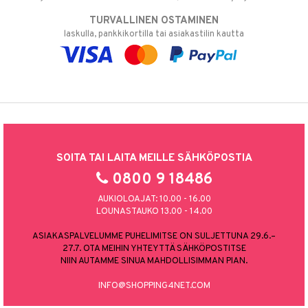
TURVALLINEN OSTAMINEN
laskulla, pankkikortilla tai asiakastilin kautta
SOITA TAI LAITA MEILLE SÄHKÖPOSTIA
0800 9 18486
AUKIOLOAJAT: 10.00 - 16.00
LOUNASTAUKO 13.00 - 14.00
ASIAKASPALVELUMME PUHELIMITSE ON SULJETTUNA 29.6.–
27.7. OTA MEIHIN YHTEYTTÄ SÄHKÖPOSTITSE
NIIN AUTAMME SINUA MAHDOLLISIMMAN PIAN.
INFO@SHOPPING4NET.COM