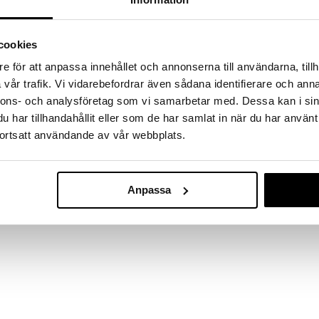
massa 31.8.2026 asti mutta ole nopea -
otteesi voivat päästä loppumaan!
i ale-löydöt »
cookies
e för att anpassa innehållet och annonserna till användarna, tillh
vår trafik. Vi vidarebefordrar även sådana identifierare och anna
Frida Baby 2-i
 selvittämään lapsesi takut samalla kun vältät
nnons- och analysföretag som vi samarbetar med. Dessa kan i sin
Badhandske
FRIDA BABY
har tillhandahållit eller som de har samlat in när du har använt
arjakset paksulle tai kihartuvalle hiukselle.
11,90
€
ortsatt användande av vår webbplats.
Anpassa