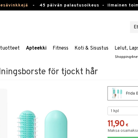
kesävinkkejä
-
45 päivän palautusoikeus -
Ilmainen toim
stuotteet
Apteekki
Fitness
Koti & Sisustus
Lelut, Lap
Shopping4ne
ningsborste för tjockt hår
Frida 
11,90
€
Maksa osamaksul