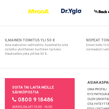
Muut
Rauta
Seleeni
Sinkki
ILMAINEN TOIMITUS YLI 50 €
NOPEAT TOI
Aina maksuton vaihtoehto, huolimatta siitä
Ennen kello 13.
ostatko yksittäisen tuotteen tai koko
normaalisti sa
tilauksellesi joka ylittää 50 €.
ASIAKASPA
SOITA TAI LAITA MEILLE
OMA PROFIILI
SÄHKÖPOSTIA
KYSYMYKSIÄ &
0800 9 18486
OLEN UNOHTAN
OTA YHTEYTT
AUKIOLOAJAT: 10.00 - 16.00
EDULLISET HI