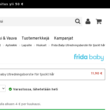
itus yli 50 €
si & Vauva
Tuotemerkkejä
Kampanjat
t
»
Apteekki
»
Lapsille
»
Hiukset
»
Frida Baby Utredningsborste för tjockt hår
11,90 €
Baby Utredningsborste för tjockt hår
Varastossa, lähetetään heti
la alkaen 4 € per kuukausi.