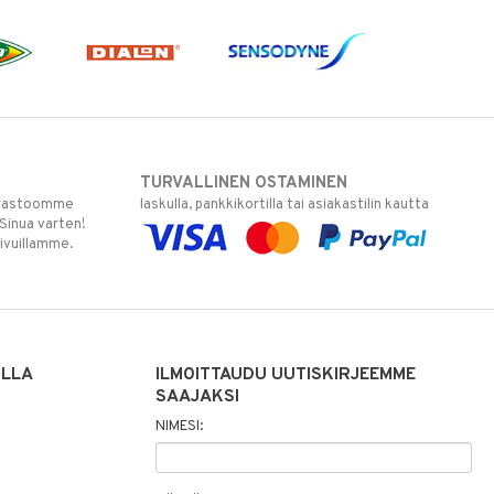
TURVALLINEN OSTAMINEN
varastoomme
laskulla, pankkikortilla tai asiakastilin kautta
 Sinua varten!
sivuillamme.
ILLA
ILMOITTAUDU UUTISKIRJEEMME
SAAJAKSI
NIMESI: