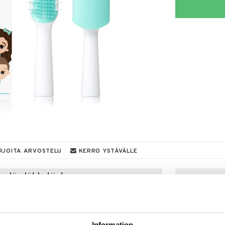
RJOITA ARVOSTELU
KERRO YSTÄVÄLLE
a löydöt kotiin!
isuuteen tehdä löytöjä suuresta ALEstamme. Juuri
mme suuren valikoiman jännittäviä tuotteita
a hinnoilla!
Information