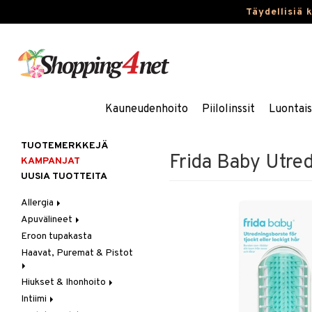
Täydellisiä 
Kauneudenhoito
Piilolinssit
Luontai
TUOTEMERKKEJÄ
Frida Baby Utred
KAMPANJAT
UUSIA TUOTTEITA
Allergia
Apuvälineet
Nenäsuihkeet
Eroon tupakasta
Silmätipat
Hygienia
Haavat, Puremat & Pistot
Kävely & Seisominen
Kylpy / WC
Hiukset & Ihonhoito
Ensiapu
Saa kiinni & Ylety
Intiimi
Haavat
Erityistuotteet