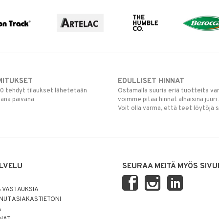
MITUKSET
EDULLISET HINNAT
00 tehdyt tilaukset lähetetään
Ostamalla suuria eriä tuotteita 
mana päivänä
voimme pitää hinnat alhaisina juuri
Voit olla varma, että teet löytöjä 
LVELU
SEURAA MEITÄ MYÖS SIVU
 VASTAUKSIA
UT ASIAKASTIETONI
Ä
NNAT