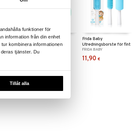
andahålla funktioner för
n information från din enhet
-1
Frida Baby
Frida Baby
 tur kombinera informationen
Huvudkramande
Utredningsborste för fint
FRIDA BABY
FRIDA BABY
hårborste + kam
hår
 deras tjänster. Du
12,90
11,90
€
€
Tillåt alla