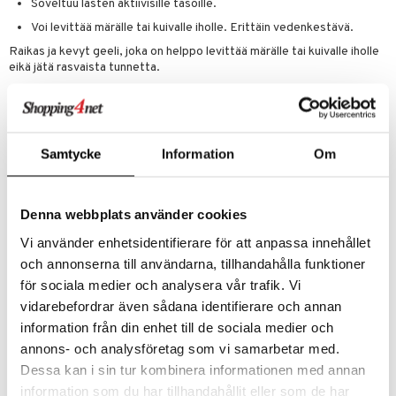
Soveltuu lasten aktiivisille tasoille.
maslangat & Tikut
inen & Kuume
vat
Voi levittää märälle tai kuivalle iholle. Erittäin vedenkestävä.
mmasproteesi
t & Mineraalit
ys
kipu & Käheys
Raikas ja kevyt geeli, joka on helppo levittää märälle tai kuivalle iholle
mmastahnat
eikä jätä rasvaista tunnetta.
asapaino
& K
spalvelu
Ainesosat
masväliharjat
memittarit
kamat
iinit
ksiä & vastauksia
AQUA / VESI • HOMOSALATE • DROMETRIZOLE TRISILOXAANI •
paiden hoito
va nenä
us
iinit
ETHYLHEXYL SALISYLAATTI • BIS-ETYLYLOKSIFENOLI
tuotetta
METOKSIFENYYLI TRIATSIINI • ETHYLHEXYL TRIAZONE •
Samtycke
Information
Om
än vuoto & tukkoisuus
hyvinvointi
m
GLYCERIN • BUTYLIMETOXYDIBENZOYLMETAANI •
 verkkokaupasta
ISOHEKSADEKAANI • ALKOHOLI DENAT. • PROPANEDIOLI •
kat
kyys ruoalle
DICAPRYLYL ETERI • STYRENE/ACRYLATES COPOLYMER •
Denna webbplats använder cookies
DIMETIKONI • ACRYLATES/DIMETIKONI COPOLYMER • p-
visukat
toori-intoleranssi
ium
ANISIHAPPO • ASCORBYL PALMITAATTI • KARBOMERI •
Vi använder enhetsidentifierare för att anpassa innehållet
DISODIUM EDTA • GLYCERYL OLEAATTI • HYDROGENOITU
vittäin
isukat
tamiinit
PALMUGLYSERIDIT SITRAATTI • LESITIINI • NYLON-12 • PEG-8-
och annonserna till användarna, tillhandahålla funktioner
LAURAATTI • FENOKSYETANOLI • TOKOFEROLI •
för sociala medier och analysera vår trafik. Vi
TRIETANOLAMIINI
vidarebefordrar även sådana identifierare och annan
information från din enhet till de sociala medier och
Tuotenumero
annons- och analysföretag som vi samarbetar med.
ACHH8-2E-200
Dessa kan i sin tur kombinera informationen med annan
information som du har tillhandahållit eller som de har