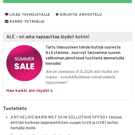
talovoiteet
 Suolisto
LISÄÄ TOIVELISTALLE
KIRJOITA ARVOSTELU
uoto
KERRO YSTÄVÄLLE
nit & Mineraalit
ALE - on aika napsauttaa löydöt kotiin!
tuotteet
Tartu tilaisuuteen tehdä löytöjä suuresta
a & Vahvuus
ALEstamme. Juuri nyt tarjoamme suuren
valikoiman jännittäviä tuotteita alennetuilla
hasvaivat
voiteet
hinnoilla!
Ale on voimassa 31.8.2026 asti mutta ole
& Imetys
Nivelet
ia & Haavat
ohjaiset
nopea - suosikkituotteesi voivat päästä
loppumaan!
idesi
 Korvat
3 & 6
ahoinvointi
jaiset
to
Näe kaikki ale-löydöt »
ampaat
Vaihdevuodet
astarit
umput
ulpat
uoja
 Suolisto
ojat
aivat
 Rakkulat
Tuotetieto
udet
uminen
 vaivat
den hoito
pää
ANTHELIOS BARN WET SKIN SOLLOTION SPF50+ tarjoaa
erittäin korkean laajaspektrisen suojan (UVA ja UVB) lasten
mmasharjat
Suolisto
 & Suihkeet
tuminen
herkälle iholle.