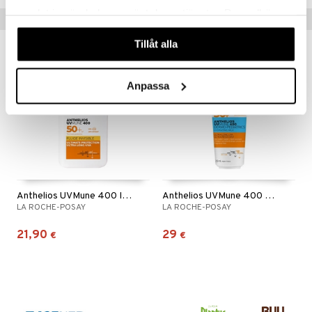
samlat in när du har använt deras tjänster. Du godkänner
Vinkkejä sinulle
våra cookies vid fortsatt användande av vår webbplats.
Tillåt alla
Anpassa
Anthelios UVMune 400 Invisible Fluid SPF50+
Anthelios UVMune 400 Kids Hydrating Milk SPF 50+
LA ROCHE-POSAY
LA ROCHE-POSAY
21,90
29
€
€