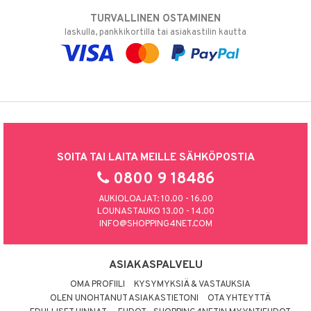
TURVALLINEN OSTAMINEN
laskulla, pankkikortilla tai asiakastilin kautta
SOITA TAI LAITA MEILLE SÄHKÖPOSTIA
0800 9 18486
AUKIOLOAJAT: 10.00 - 16.00
LOUNASTAUKO 13.00 - 14.00
INFO@SHOPPING4NET.COM
ASIAKASPALVELU
OMA PROFIILI
KYSYMYKSIÄ & VASTAUKSIA
OLEN UNOHTANUT ASIAKASTIETONI
OTA YHTEYTTÄ