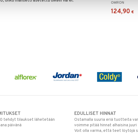
, onko mansetti asetettu oikein vai ei.
OMRON
124,90
€
MITUKSET
EDULLISET HINNAT
00 tehdyt tilaukset lähetetään
Ostamalla suuria eriä tuotteita 
mana päivänä
voimme pitää hinnat alhaisina juuri
Voit olla varma, että teet löytöjä 