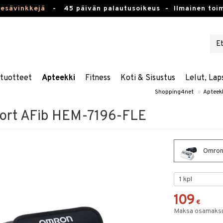
kesävinkkejä
-
45 päivän palautusoikeus -
Ilmainen toim
stuotteet
Apteekki
Fitness
Koti & Sisustus
Lelut, Lap
Shopping4net
»
Apteek
ort AFib HEM-7196-FLE
Omron
109
€
Maksa osamaksul