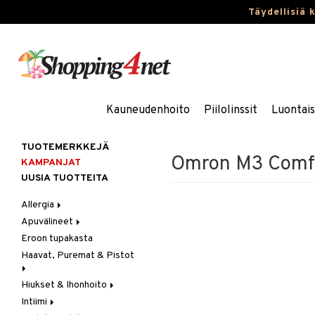
Täydellisiä 
Kauneudenhoito
Piilolinssit
Luontai
TUOTEMERKKEJÄ
Omron M3 Comf
KAMPANJAT
UUSIA TUOTTEITA
Allergia
Apuvälineet
Nenäsuihkeet
Eroon tupakasta
Silmätipat
Hygienia
Haavat, Puremat & Pistot
Kävely & Seisominen
Kylpy / WC
Hiukset & Ihonhoito
Ensiapu
Saa kiinni & Ylety
Intiimi
Haavat
Erityistuotteet