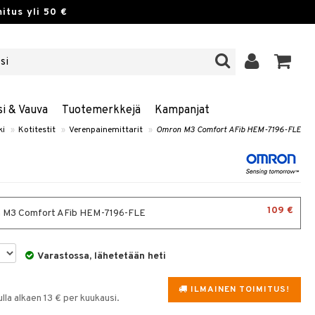
itus yli 50 €
si & Vauva
Tuotemerkkejä
Kampanjat
ki
»
Kotitestit
»
Verenpainemittarit
»
Omron M3 Comfort AFib HEM-7196-FLE
109 €
 M3 Comfort AFib HEM-7196-FLE
Varastossa, lähetetään heti
ILMAINEN TOIMITUS!
la alkaen 13 € per kuukausi.