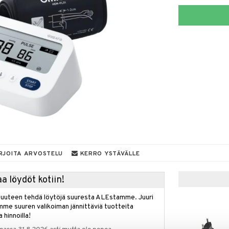
RJOITA ARVOSTELU
KERRO YSTÄVÄLLE
a löydöt kotiin!
isuuteen tehdä löytöjä suuresta ALEstamme. Juuri
mme suuren valikoiman jännittäviä tuotteita
a hinnoilla!