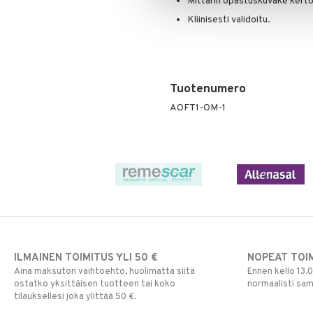
Mittarin opastuskuvake kertoo
Kliinisesti validoitu.
Tuotenumero
AOFT1-OM-1
ILMAINEN TOIMITUS YLI 50 €
NOPEAT TOI
Aina maksuton vaihtoehto, huolimatta siitä
Ennen kello 13.
ostatko yksittäisen tuotteen tai koko
normaalisti sa
tilauksellesi joka ylittää 50 €.