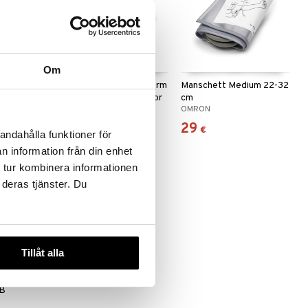
Om
Omron HHP-
Beurer BM 28 Upper Arm
Manschett Medium 22-32
Blood Pressure Monitor
cm
BEURER
OMRON
39,90
29
€
€
andahålla funktioner för
n information från din enhet
 tur kombinera informationen
 deras tjänster. Du
Tillåt alla
IB