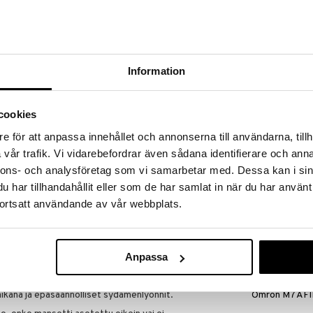
massa 31.8.2026 asti mutta ole nopea -
otteesi voivat päästä loppumaan!
i ale-löydöt »
Information
Nätadapter 
aistaa turvalliset ja tarkat verenpainemittaukset
CM01
in ja eteisvärinän (AFib) automaattisen tunnistuksen
OMRON
cookies
säännölliset rytmit varhain. Sen 3× mittausten
16,90
ja muisti 2×60 mittaukselle takaavat luotettavan
€
e för att anpassa innehållet och annonserna till användarna, tillh
 sydämen terveyden aktiiviseen seurantaan.
vår trafik. Vi vidarebefordrar även sådana identifierare och anna
nnons- och analysföretag som vi samarbetar med. Dessa kan i sin
har tillhandahållit eller som de har samlat in när du har använt
arjoaa erityisen turvallisen mittauksen mittaamalla
ortsatt användande av vår webbplats.
.
isvärinän ja varoittaa epäsäännöllisistä
Anpassa
vaan mansetin täyttämiseen.
nnettua mittausta/käyttäjä.
aikana ja epäsäännölliset sydämenlyönnit.
Omron M7 AF