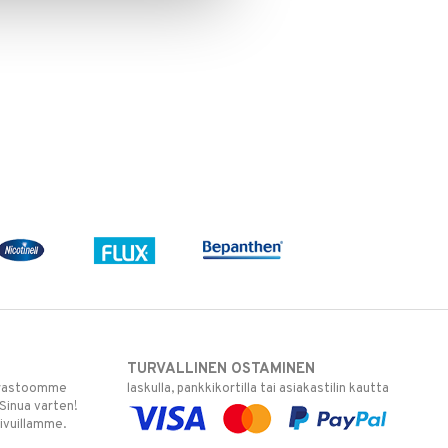
TURVALLINEN OSTAMINEN
varastoomme
laskulla, pankkikortilla tai asiakastilin kautta
 Sinua varten!
sivuillamme.