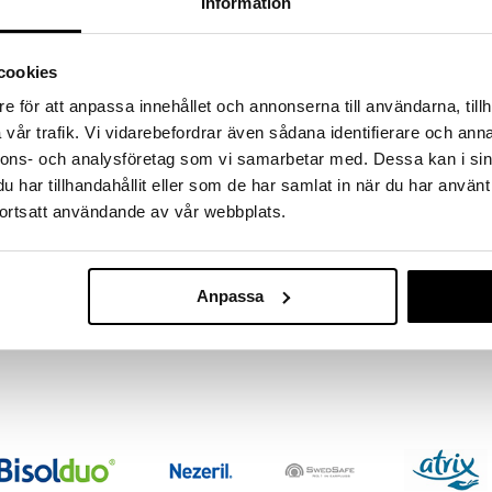
massa 31.8.2026 asti mutta ole nopea -
Information
otteesi voivat päästä loppumaan!
i ale-löydöt »
cookies
Saatavana
vaihtoe
e för att anpassa innehållet och annonserna till användarna, tillh
vår trafik. Vi vidarebefordrar även sådana identifierare och anna
Scholl Active
 parhaalla hydrokolloiditeknologialla kategoriassaan
nnons- och analysföretag som vi samarbetar med. Dessa kan i sin
ittävää vaikutusta rakkojen osalta ja helpottaakseen
SCHOLL
har tillhandahållit eller som de har samlat in när du har använt
ssuojat kestävät jopa 7 päivää.
7,89
alk.
€
ortsatt användande av vår webbplats.
 hankauksilta
ia
Anpassa