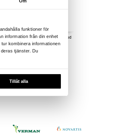
Om
 useana
htona
andahålla funktioner för
n information från din enhet
 Repair K+
Scholl Kräm för hård hud
 tur kombinera informationen
SCHOLL
 deras tjänster. Du
7,89
€
Tillåt alla