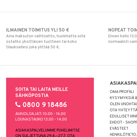
ILMAINEN TOIMITUS YLI 50 €
NOPEAT TOI
Aina maksuton vaihtoehto, huolimatta siitä
Ennen kello 13.
ostatko yksittäisen tuotteen tai koko
normaalisti sa
tilauksellesi joka ylittää 50 €.
ASIAKASPA
SOITA TAI LAITA MEILLE
OMA PROFIILI
SÄHKÖPOSTIA
KYSYMYKSIÄ &
0800 9 18486
OLEN UNOHTAN
OTA YHTEYTT
AUKIOLOAJAT: 10.00 - 16.00
EDULLISET HI
LOUNASTAUKO 13.00 - 14.00
EHDOT - SHOP
EVÄSTEET
ASIAKASPALVELUMME PUHELIMITSE
HENKILÖTIETO
ON SULJETTUNA 29.6.–27.7. OTA