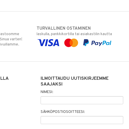
TURVALLINEN OSTAMINEN
varastoomme
laskulla, pankkikortilla tai asiakastilin kautta
 Sinua varten!
sivuillamme.
ILLA
ILMOITTAUDU UUTISKIRJEEMME
SAAJAKSI
NIMESI:
SÄHKÖPOSTIOSOITTEESI: