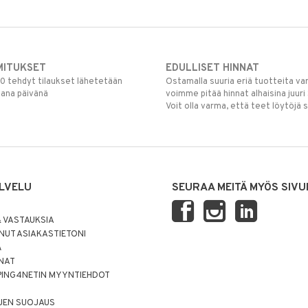
MITUKSET
EDULLISET HINNAT
00 tehdyt tilaukset lähetetään
Ostamalla suuria eriä tuotteita 
mana päivänä
voimme pitää hinnat alhaisina juuri
Voit olla varma, että teet löytöjä 
LVELU
SEURAA MEITÄ MYÖS SIVU
 VASTAUKSIA
UT ASIAKASTIETONI
Ä
NNAT
PING4NETIN MYYNTIEHDOT
JEN SUOJAUS