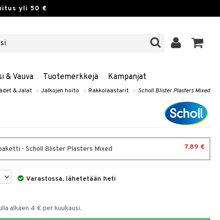
itus yli 50 €
si & Vauva
Tuotemerkkejä
Kampanjat
ädet & Jalat
»
Jalkojen hoito
»
Rakkolaastarit
»
Scholl Blister Plasters Mixed
7,89 €
aketti - Scholl Blister Plasters Mixed
Varastossa, lähetetään heti
la alkaen 4 € per kuukausi.