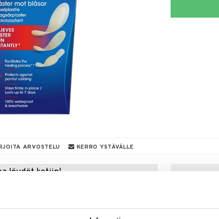
RJOITA ARVOSTELU
KERRO YSTÄVÄLLE
a löydöt kotiin!
isuuteen tehdä löytöjä suuresta ALEstamme. Juuri
mme suuren valikoiman jännittäviä tuotteita
a hinnoilla!