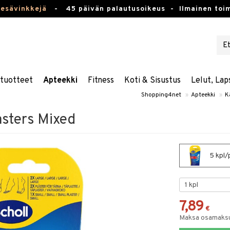
kesävinkkejä
-
45 päivän palautusoikeus -
Ilmainen toim
stuotteet
Apteekki
Fitness
Koti & Sisustus
Lelut, Lap
Shopping4net
»
Apteekki
»
K
lasters Mixed
5 kpl/p
7,89
€
Maksa osamaksul