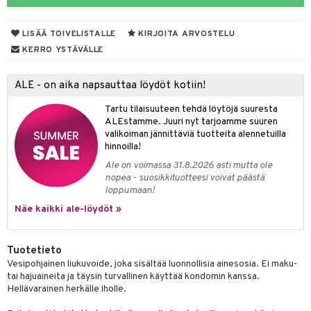
talovoiteet
ettumat iholla
ivoide
tuotteet
vut
 & Ovulointi
osuoja
LISÄÄ TOIVELISTALLE
KIRJOITA ARVOSTELU
net
net
inemittarit
t
a & Vahvuus
KERRO YSTÄVÄLLE
kolaastarit
lät
hasvaivat
voiteet
ALE - on aika napsauttaa löydöt kotiin!
lät
& Imetys
 Vilustuminen & Kipu
Nivelet
ia & Haavat
ohjaiset
Tartu tilaisuuteen tehdä löytöjä suuresta
idesi
 Korvat
it
3 & 6
ahoinvointi
jaiset
to
ALEstamme. Juuri nyt tarjoamme suuren
valikoiman jännittäviä tuotteita alennetuilla
ampaat
Vaihdevuodet
astarit
umput
ulpat
hinnoilla!
Ale on voimassa 31.8.2026 asti mutta ole
uoja
, Haavat & Puremat
 Suolisto
ojat
aivat
 Rakkulat
nopea - suosikkituotteesi voivat päästä
loppumaan!
udet
& Korvat
uminen
 vaivat
den hoito
pää
Näe kaikki ale-löydöt »
mmasharjat
Suolisto
Hampaat
 & Suihkeet
tuminen
maslangat & Tikut
inen & Kuume
 Pullot
vat
Tuotetieto
mmasproteesi
Vesipohjainen liukuvoide, joka sisältää luonnollisia ainesosia. Ei maku-
t & Mineraalit
ys
kipu & Käheys
tai hajuaineita ja täysin turvallinen käyttää kondomin kanssa.
mmastahnat
 Suolisto
asapaino
& K
Hellävarainen herkälle iholle.
spalvelu