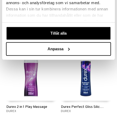
annons- och analysföretag som vi samarbetar med.
Dessa kan i sin tur kombinera informationen med annan
information som du har tillhandahållit eller som de har
Durex Strawberry Lube
Belladot Cleansing Gel Toy Cleaner
samlat in när du har använt deras tjänster. Du godkänner
DUREX
BELLADOT
våra cookies vid fortsatt användande av vår webbplats.
Tillåt alla
7,89
8,90
€
€
Anpassa
Durex 2 in 1 Play Massage
Durex Perfect Gliss Silicone Lube
DUREX
DUREX