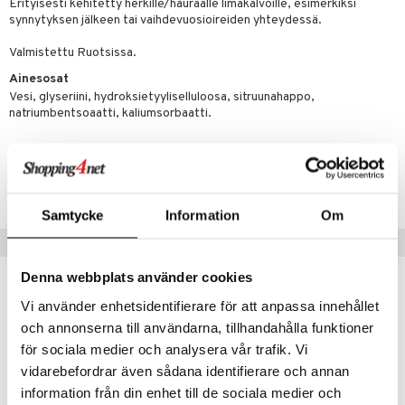
masväliharjat
memittarit
uoto
kamat
iinit
Erityisesti kehitetty herkille/hauraalle limakalvoille, esimerkiksi
ksiä & vastauksia
synnytyksen jälkeen tai vaihdevuosioireiden yhteydessä.
paiden hoito
va nenä
nit & Mineraalit
us
iinit
tuotetta
Valmistettu Ruotsissa.
än vuoto & tukkoisuus
hyvinvointi
m
Ainesosat
 verkkokaupasta
Vesi, glyseriini, hydroksietyyliselluloosa, sitruunahappo,
kat
kyys ruoalle
natriumbentsoaatti, kaliumsorbaatti.
visukat
toori-intoleranssi
ium
vittäin
isukat
Tuotenumero
tamiinit
ANGG0-QF-150
Samtycke
Information
Om
Suositut tuotteet
Denna webbplats använder cookies
Vi använder enhetsidentifierare för att anpassa innehållet
och annonserna till användarna, tillhandahålla funktioner
för sociala medier och analysera vår trafik. Vi
vidarebefordrar även sådana identifierare och annan
information från din enhet till de sociala medier och