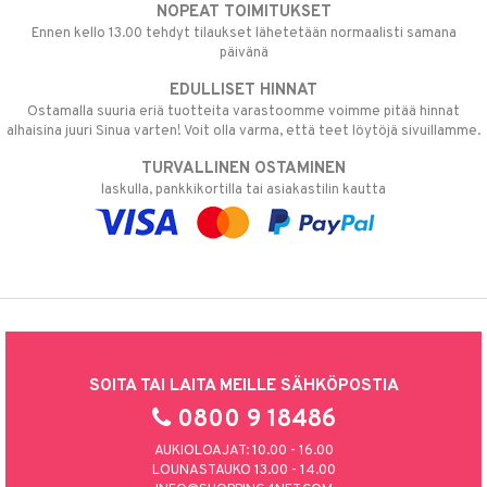
NOPEAT TOIMITUKSET
Ennen kello 13.00 tehdyt tilaukset lähetetään normaalisti samana
päivänä
EDULLISET HINNAT
Ostamalla suuria eriä tuotteita varastoomme voimme pitää hinnat
alhaisina juuri Sinua varten! Voit olla varma, että teet löytöjä sivuillamme.
TURVALLINEN OSTAMINEN
laskulla, pankkikortilla tai asiakastilin kautta
SOITA TAI LAITA MEILLE SÄHKÖPOSTIA
0800 9 18486
AUKIOLOAJAT: 10.00 - 16.00
LOUNASTAUKO 13.00 - 14.00