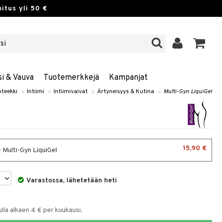
itus yli 50 €
si & Vauva
Tuotemerkkejä
Kampanjat
teekki
»
Intiimi
»
Intiimivaivat
»
Ärtyneisyys & Kutina
»
Multi-Gyn LiquiGel
15,90 €
 Multi-Gyn LiquiGel
Varastossa, lähetetään heti
la alkaen 4 € per kuukausi.