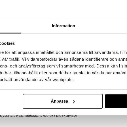
massa 31.8.2026 asti mutta ole nopea -
otteesi voivat päästä loppumaan!
i ale-löydöt »
Information
Multi-Gyn Acti
ää välittömästi ärsytyksiä ja vaivoja, jotka liittyvät
cookies
MULTI-GYN
men kuivuutta
14,90
e för att anpassa innehållet och annonserna till användarna, tillh
€
 aikana
vår trafik. Vi vidarebefordrar även sådana identifierare och anna
 kosteutta
nnons- och analysföretag som vi samarbetar med. Dessa kan i sin
iin
har tillhandahållit eller som de har samlat in när du har använt
 Multi-Gynin tuotteilla on rauhoittava vaikutus
ortsatt användande av vår webbplats.
ärsytykseen. Jos kärsit infektiosta, kuten
 (emätintulehdus), tuotteet tarjoavat helpotusta ja
Anpassa
ppo Korsipolymeeri, Glyseriini, Betaiini,
 Glyseriini, Ksantaanikumi, Aldioxa
bioaktiiviset