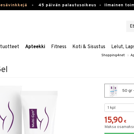
kesävinkkejä
-
45 päivän palautusoikeus -
Ilmainen toim
stuotteet
Apteekki
Fitness
Koti & Sisustus
Lelut, Lap
Shopping4net
»
Ap
Gel
50 gr -
15,90
€
Maksa osamaksul