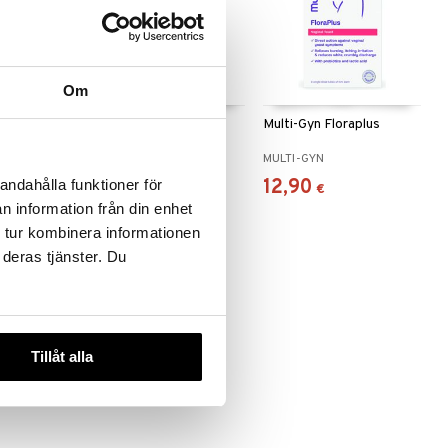
Om
Gel 2in1
Multi-Gyn FemiWash
Multi-Gyn Floraplus
MULTI-GYN
MULTI-GYN
7,89
12,90
andahålla funktioner för
€
€
n information från din enhet
 tur kombinera informationen
 deras tjänster. Du
Tillåt alla