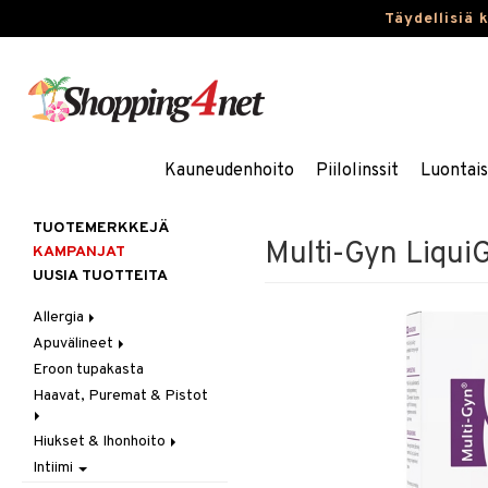
Täydellisiä 
Kauneudenhoito
Piilolinssit
Luontai
TUOTEMERKKEJÄ
Multi-Gyn Liqui
KAMPANJAT
UUSIA TUOTTEITA
Allergia
Apuvälineet
Nenäsuihkeet
Eroon tupakasta
Silmätipat
Hygienia
Haavat, Puremat & Pistot
Kävely & Seisominen
Kylpy / WC
Hiukset & Ihonhoito
Ensiapu
Saa kiinni & Ylety
Intiimi
Haavat
Erityistuotteet