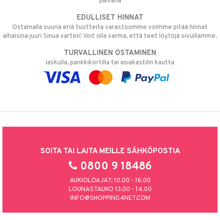
päivänä
EDULLISET HINNAT
Ostamalla suuria eriä tuotteita varastoomme voimme pitää hinnat
alhaisina juuri Sinua varten! Voit olla varma, että teet löytöjä sivuillamme.
TURVALLINEN OSTAMINEN
laskulla, pankkikortilla tai asiakastilin kautta
SOITA TAI LAITA MEILLE SÄHKÖPOSTIA
0800 9 18486
AUKIOLOAJAT: 10.00 - 16.00
LOUNASTAUKO 13.00 - 14.00
INFO@SHOPPING4NET.COM