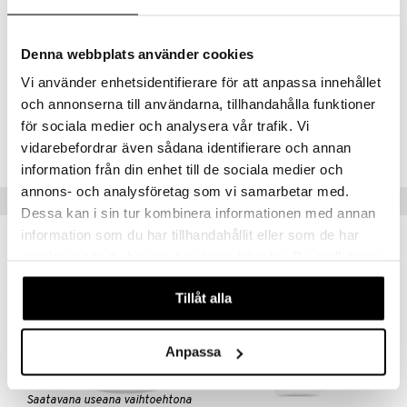
ALKYLI AKRYLAATTI RISTIPOLYMEERI, NATRIUMSULFAATTI,
POLYKVATERNIUM-7, TOKOFERYYLIASETAATTI, HAJUSTE
(manteli ja sheavoi, lumme ja puuvillankukka), MAITOHAPPO,
Denna webbplats använder cookies
SITRUUNAHAPPO, GLYKOLIDISTEAARAATTI,
NATRIUMBENZOAATTI
Vi använder enhetsidentifierare för att anpassa innehållet
och annonserna till användarna, tillhandahålla funktioner
Tuotenumero
för sociala medier och analysera vår trafik. Vi
ASVS1-M2-200
vidarebefordrar även sådana identifierare och annan
information från din enhet till de sociala medier och
annons- och analysföretag som vi samarbetar med.
Suositut tuotteet
Dessa kan i sin tur kombinera informationen med annan
information som du har tillhandahållit eller som de har
-24%
samlat in när du har använt deras tjänster. Du godkänner
våra cookies vid fortsatt användande av vår webbplats.
Tillåt alla
Anpassa
Saatavana useana vaihtoehtona