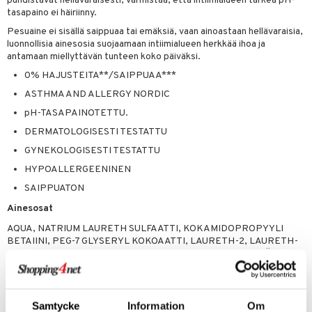
puhdistavat hellävaraisesti, varmistaa, että intiimialueen tärkeä pH-
visukat
toori-intoleranssi
ium
tasapaino ei häiriinny.
vittäin
isukat
tamiinit
Pesuaine ei sisällä saippuaa tai emäksiä, vaan ainoastaan hellävaraisia,
luonnollisia ainesosia suojaamaan intiimialueen herkkää ihoa ja
antamaan miellyttävän tunteen koko päiväksi.
0% HAJUSTEITA**/SAIPPUAA***
ASTHMA AND ALLERGY NORDIC
pH-TASAPAINOTETTU.
DERMATOLOGISESTI TESTATTU
GYNEKOLOGISESTI TESTATTU
HYPOALLERGEENINEN
SAIPPUATON
Ainesosat
AQUA, NATRIUM LAURETH SULFAATTI, KOKAMIDOPROPYYLI
BETAIINI, PEG-7 GLYSERYL KOKOAATTI, LAURETH-2, LAURETH-
4, KOKOSSAHAPPO, PEG-50 SHEAVOI, MAKEA MANTELIÖLJY,
POLYGLYSERYL-6 ESTERIT, DIGLYSEROLI, GLYSEROLI,
GLUKOOSI, XYLITYYLIGLUKOSIDI, ANHYDROXYLITOLI, XYLITOLI,
GLYSERET-26, ALOE BARBADENSIS -LEHTIUUTE, DINATRIUM
EDTA, KSANTAANIKUMI, NATRIUMKLORIDI, AKRYLAATIT/C10-30
Samtycke
Information
Om