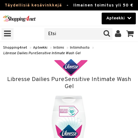
Täydellisiä kesävinkkejä
-
Ilmainen toimitus yli 50 €
Apteekki
ERKKEJÄ
Kauneudenhoito
JAT
UOTTEITA
Piilolinssit
Shopping4net
»
Apteekki
»
Intiimi
»
Intiimihoito
»
Libresse Dailies PureSensitive Intimate Wash Gel
Luontaistuotteet
Apteekki
eet
ihkeet
Libresse Dailies PureSensitive Intimate Wash
pakasta
pat
ia
Fitness
Gel
Puremat & Pistot
 & Seisominen
Koti & Sisustus
& Ihonhoito
/ WC
u
Lelut, Lapsi & Vauva
nni & Ylety
tuotteet
Tuotemerkkejä
it & Teipit
t
välineet
Kampanjat
se
 / Pistokset
nenssi