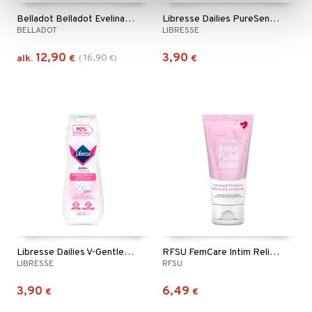
Belladot Belladot Evelina Menstrual Cup
Libresse Dailies PureSensitive Intimate Wash Gel
BELLADOT
LIBRESSE
12,90
3,90
16,90
alk.
€
(
€
)
€
Libresse Dailies V-Gentle Intimate Wash Gel
RFSU FemCare Intim Relief Balm
LIBRESSE
RFSU
3,90
6,49
€
€