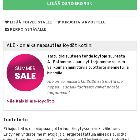
LISÄÄ OSTOSKORIIN
talovoiteet
idesi
 Korvat
it
3 & 6
ahoinvointi
jaiset
to
ampaat
Vaihdevuodet
astarit
umput
ulpat
LISÄÄ TOIVELISTALLE
KIRJOITA ARVOSTELU
KERRO YSTÄVÄLLE
uoja
, Haavat & Puremat
 Suolisto
ojat
aivat
 Rakkulat
udet
& Korvat
uminen
 vaivat
den hoito
pää
ALE - on aika napsauttaa löydöt kotiin!
mmasharjat
Suolisto
Hampaat
 & Suihkeet
tuminen
Tartu tilaisuuteen tehdä löytöjä suuresta
ALEstamme. Juuri nyt tarjoamme suuren
maslangat & Tikut
inen & Kuume
 Pullot
vat
valikoiman jännittäviä tuotteita alennetuilla
hinnoilla!
mmasproteesi
t & Mineraalit
ys
kipu & Käheys
Ale on voimassa 31.8.2026 asti mutta ole
mmastahnat
 Suolisto
asapaino
& K
nopea - suosikkituotteesi voivat päästä
spalvelu
loppumaan!
masväliharjat
memittarit
uoto
kamat
iinit
Näe kaikki ale-löydöt »
ksiä & vastauksia
paiden hoito
va nenä
nit & Mineraalit
us
iinit
tuotetta
än vuoto & tukkoisuus
Tuotetieto
hyvinvointi
m
 verkkokaupasta
Ei hajusteita, ei saippuaa, jotta ihon ärsytyksen riski vähenee.
kat
kyys ruoalle
Erityinen yhdistelmä mietoja ja allergiatestattuja ainesosia, jotka