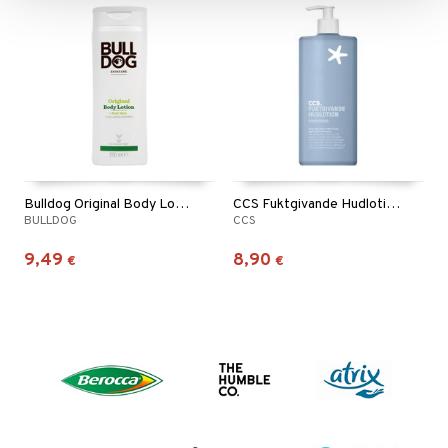
Bulldog Original Body Lotion
CCS Fuktgivande Hudlotion oparfymerad
BULLDOG
CCS
9,49
8,90
€
€