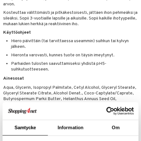
uoja
, Haavat & Puremat
 Suolisto
ojat
aivat
 Rakkulat
arvon.
udet
& Korvat
uminen
 vaivat
den hoito
pää
Kosteuttaa välittömästi ja pitkäkestoisesti, jättäen ihon pehmeäksi ja
sileäksi. Sopii 3-vuotiaille lapsille ja aikuisille. Sopii kaikille ihotyypeille,
mmasharjat
Suolisto
Hampaat
 & Suihkeet
tuminen
mukaan lukien herkkä ja reaktiivinen iho.
Käyttöohjeet
maslangat & Tikut
inen & Kuume
 Pullot
vat
Hiero päivittäin (tai tarvittaessa useammin) suihkun tai kylvyn
mmasproteesi
t & Mineraalit
ys
kipu & Käheys
jälkeen.
mmastahnat
Hieronta varovasti, kunnes tuote on täysin imeytynyt.
 Suolisto
asapaino
& K
spalvelu
Parhaiden tulosten saavuttamiseksi yhdistä pH5-
masväliharjat
memittarit
uoto
kamat
iinit
suihkutuotteeseen.
ksiä & vastauksia
paiden hoito
va nenä
nit & Mineraalit
us
iinit
Ainesosat
tuotetta
Aqua, Glycerin, Isopropyl Palmitate, Cetyl Alcohol, Glyceryl Stearate,
än vuoto & tukkoisuus
hyvinvointi
m
Glyceryl Stearate Citrate, Alcohol Denat., Coco-Captylate/Caprate,
 verkkokaupasta
Butyrospermum Parkii Butter, Helianthus Annuus Seed Oil,
kat
kyys ruoalle
Panthenol, Pantolactone, Caprylyl Glycol, Hydroxypropyl Starch
Phosphate, Xanthan Gum, Hydroxyacetophenone, Ethylhexylglycerin,
visukat
toori-intoleranssi
ium
Phenoxyethanol, Sodium Citrate, Citric Acid, Parfum
vittäin
isukat
tamiinit
Samtycke
Information
Om
Tuotenumero