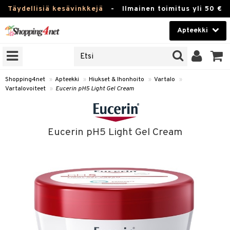
Täydellisiä kesävinkkejä
-
Ilmainen toimitus yli 50 €
Apteekki
ERKKEJÄ
Kauneudenhoito
JAT
UOTTEITA
Piilolinssit
Shopping4net
»
Apteekki
»
Hiukset & Ihonhoito
»
Vartalo
»
Vartalovoiteet
»
Eucerin pH5 Light Gel Cream
Luontaistuotteet
Apteekki
eet
ihkeet
Eucerin pH5 Light Gel Cream
pakasta
pat
ia
Fitness
Puremat & Pistot
 & Seisominen
Koti & Sisustus
& Ihonhoito
/ WC
u
Lelut, Lapsi & Vauva
nni & Ylety
tuotteet
Tuotemerkkejä
it & Teipit
t
Kampanjat
se
 / Pistokset