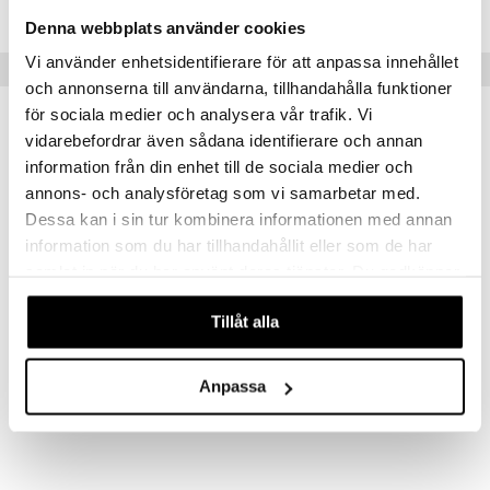
AEAPD-6K-350
Denna webbplats använder cookies
Vi använder enhetsidentifierare för att anpassa innehållet
Suositut tuotteet
och annonserna till användarna, tillhandahålla funktioner
för sociala medier och analysera vår trafik. Vi
vidarebefordrar även sådana identifierare och annan
information från din enhet till de sociala medier och
annons- och analysföretag som vi samarbetar med.
Dessa kan i sin tur kombinera informationen med annan
information som du har tillhandahållit eller som de har
samlat in när du har använt deras tjänster. Du godkänner
våra cookies vid fortsatt användande av vår webbplats.
Saatavana useana vaihtoehtona
Tillåt alla
CeraVe Moisturising Lotion
Bepanthen Derma Restoring Daily Body Lotion
CERAVE
BEPANTHEN
Anpassa
8,90
25,90
alk.
€
€