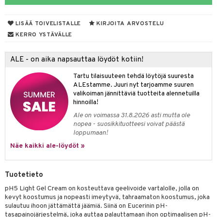
talovoiteet
LISÄÄ TOIVELISTALLE
KIRJOITA ARVOSTELU
KERRO YSTÄVÄLLE
Jalat
välineet
ALE - on aika napsauttaa löydöt kotiin!
nenssi
n hoito
Tartu tilaisuuteen tehdä löytöjä suuresta
ienia & Tarvikkeet
kasieni
t
hoito
 hoito
ievittäjät
ALEstamme. Juuri nyt tarjoamme suuren
valikoiman jännittäviä tuotteita alennetuilla
s
kavoide
idesi
letit
vaivat
s & Lämpö
stit
hinnoilla!
kuhousunsuojat
ettumat iholla
ivoide
yneisyys & Kutina
Ale on voimassa 31.8.2026 asti mutta ole
tuotteet
n poisto
vut
 & Ovulointi
osuoja
nopea - suosikkituotteesi voivat päästä
rempi vuoto
net
net
tsatietulehdus
 & Tamppoonit
inemittarit
t
a & Vahvuus
loppumaan!
Näe kaikki ale-löydöt »
rpaketti
kolaastarit
lät
ppoonit
olielämä
hasvaivat
voiteet
lät
veyssiteet
ukkuus
& Imetys
 Vilustuminen & Kipu
Nivelet
ia & Haavat
ohjaiset
Tuotetieto
rontaöljyt
idesi
 Korvat
it
3 & 6
ahoinvointi
jaiset
to
pH5 Light Gel Cream on kosteuttava geelivoide vartalolle, jolla on
kevyt koostumus ja nopeasti imeytyvä, tahraamaton koostumus, joka
kuvoiteet
ampaat
Vaihdevuodet
astarit
umput
ulpat
sulautuu ihoon jättämättä jäämiä. Siinä on Eucerinin pH-
tasapainojärjestelmä, joka auttaa palauttamaan ihon optimaalisen pH-
silelut