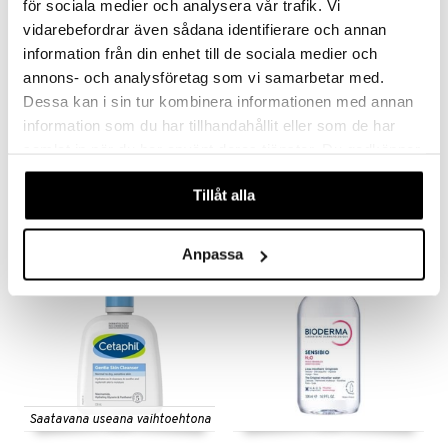
för sociala medier och analysera vår trafik. Vi
vidarebefordrar även sådana identifierare och annan
information från din enhet till de sociala medier och
annons- och analysföretag som vi samarbetar med.
Saatavana useana vaihtoehtona
Saatavana useana vaihtoehtona
Dessa kan i sin tur kombinera informationen med annan
CeraVe Foaming Cleanser
Cetaphil Daily Facial Cleanser
information som du har tillhandahållit eller som de har
CERAVE
CETAPHIL
samlat in när du har använt deras tjänster. Du godkänner
våra cookies vid fortsatt användande av vår webbplats.
12,90
8,90
alk.
€
alk.
€
Tillåt alla
-20%
Anpassa
Saatavana useana vaihtoehtona