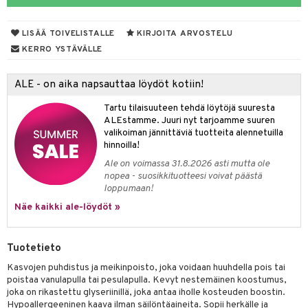
talovoiteet
kuhousunsuojat
ettumat iholla
ivoide
yneisyys & Kutina
tuotteet
n poisto
vut
 & Ovulointi
osuoja
LISÄÄ TOIVELISTALLE
KIRJOITA ARVOSTELU
rempi vuoto
net
net
tsatietulehdus
 & Tamppoonit
inemittarit
t
a & Vahvuus
KERRO YSTÄVÄLLE
rpaketti
kolaastarit
lät
ppoonit
olielämä
hasvaivat
voiteet
ALE - on aika napsauttaa löydöt kotiin!
lät
veyssiteet
ukkuus
& Imetys
 Vilustuminen & Kipu
Nivelet
ia & Haavat
ohjaiset
Tartu tilaisuuteen tehdä löytöjä suuresta
rontaöljyt
idesi
 Korvat
it
3 & 6
ahoinvointi
jaiset
to
ALEstamme. Juuri nyt tarjoamme suuren
valikoiman jännittäviä tuotteita alennetuilla
kuvoiteet
ampaat
Vaihdevuodet
astarit
umput
ulpat
hinnoilla!
Ale on voimassa 31.8.2026 asti mutta ole
silelut
uoja
, Haavat & Puremat
 Suolisto
ojat
aivat
 Rakkulat
nopea - suosikkituotteesi voivat päästä
loppumaan!
udet
& Korvat
uminen
 vaivat
den hoito
pää
Näe kaikki ale-löydöt »
mmasharjat
Suolisto
Hampaat
 & Suihkeet
tuminen
maslangat & Tikut
inen & Kuume
 Pullot
vat
Tuotetieto
mmasproteesi
t & Mineraalit
ys
kipu & Käheys
Kasvojen puhdistus ja meikinpoisto, joka voidaan huuhdella pois tai
poistaa vanulapulla tai pesulapulla. Kevyt nestemäinen koostumus,
mmastahnat
 Suolisto
asapaino
& K
joka on rikastettu glyseriinillä, joka antaa iholle kosteuden boostin.
spalvelu
Hypoallergeeninen kaava ilman säilöntäaineita. Sopii herkälle ja