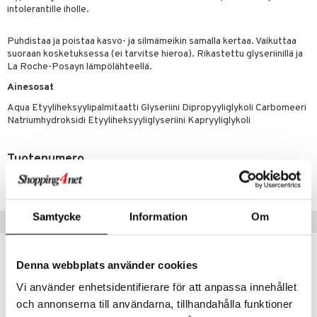
masväliharjat
memittarit
uoto
kamat
iinit
intolerantille iholle.
ksiä & vastauksia
paiden hoito
va nenä
nit & Mineraalit
us
iinit
tuotetta
Puhdistaa ja poistaa kasvo- ja silmämeikin samalla kertaa. Vaikuttaa
än vuoto & tukkoisuus
hyvinvointi
m
suoraan kosketuksessa (ei tarvitse hieroa). Rikastettu glyseriinillä ja
 verkkokaupasta
La Roche-Posayn lämpölähteellä.
kat
kyys ruoalle
Ainesosat
visukat
toori-intoleranssi
ium
Aqua Etyyliheksyylipalmitaatti Glyseriini Dipropyyliglykoli Carbomeeri
Natriumhydroksidi Etyyliheksyyliglyseriini Kapryyliglykoli
vittäin
isukat
tamiinit
Tuotenumero
ATDE3-2E-200
Samtycke
Information
Om
Suositut tuotteet
Denna webbplats använder cookies
Vi använder enhetsidentifierare för att anpassa innehållet
och annonserna till användarna, tillhandahålla funktioner