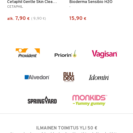
Cetaphil Gentle Skin Cleanser
Bioderma Sensibio H2O
CETAPHIL
-
7,90
15,90
9,90
alk.
€
(
€
)
€
ILMAINEN TOIMITUS YLI 50 €