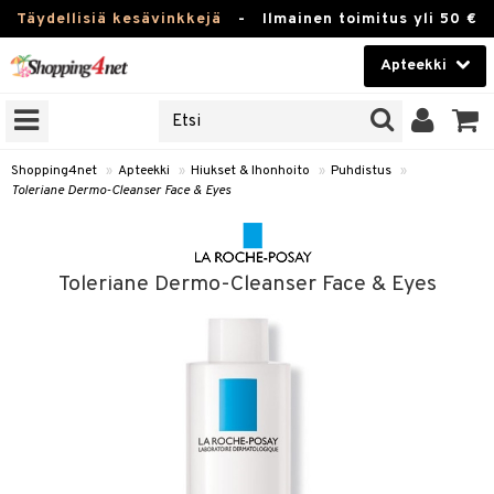
Täydellisiä kesävinkkejä
-
Ilmainen toimitus yli 50 €
Apteekki
ERKKEJÄ
Kauneudenhoito
JAT
UOTTEITA
Piilolinssit
Shopping4net
»
Apteekki
»
Hiukset & Ihonhoito
»
Puhdistus
»
Toleriane Dermo-Cleanser Face & Eyes
Luontaistuotteet
Apteekki
eet
ihkeet
Toleriane Dermo-Cleanser Face & Eyes
pakasta
pat
ia
Fitness
Puremat & Pistot
 & Seisominen
Koti & Sisustus
& Ihonhoito
/ WC
u
Lelut, Lapsi & Vauva
nni & Ylety
tuotteet
Tuotemerkkejä
it & Teipit
t
Kampanjat
se
 / Pistokset