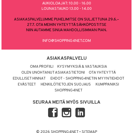
AUKIOLOAJAT: 10.00 - 16.00
LOUNASTAUKO 13.00 - 14.00
ASIAKASPALVELUMME PUHELIMITSE ON SULJETTUNA 29.6.–
27.7. OTA MEIHIN YHTEYTTÄ SÄHKÖPOSTITSE
NIIN AUTAMME SINUA MAHDOLLISIMMAN PIAN.
INFO@SHOPPING4NET.COM
ASIAKASPALVELU
OMA PROFIILI
KYSYMYKSIÄ & VASTAUKSIA
OLEN UNOHTANUT ASIAKASTIETONI
OTA YHTEYTTÄ
EDULLISET HINNAT
EHDOT - SHOPPING4NETIN MYYNTIEHDOT
EVÄSTEET
HENKILÖTIETOJEN SUOJAUS
KUMPPANIKSI
SHOPPING4NET
SEURAA MEITÄ MYÖS SIVUILLA
© 2026 SHOPPING4NET
•
SITEMAP