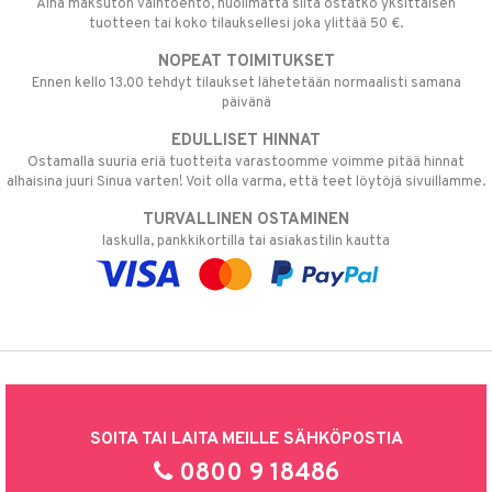
Aina maksuton vaihtoehto, huolimatta siitä ostatko yksittäisen
tuotteen tai koko tilauksellesi joka ylittää 50 €.
NOPEAT TOIMITUKSET
Ennen kello 13.00 tehdyt tilaukset lähetetään normaalisti samana
päivänä
EDULLISET HINNAT
Ostamalla suuria eriä tuotteita varastoomme voimme pitää hinnat
alhaisina juuri Sinua varten! Voit olla varma, että teet löytöjä sivuillamme.
TURVALLINEN OSTAMINEN
laskulla, pankkikortilla tai asiakastilin kautta
SOITA TAI LAITA MEILLE SÄHKÖPOSTIA
0800 9 18486