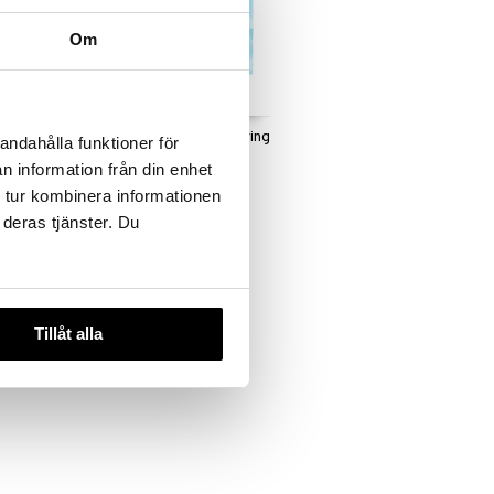
Om
ng Micellar
Gentle Makeup Removing
andahålla funktioner för
Wipes
n information från din enhet
LUMENE
 tur kombinera informationen
5,48
€
 deras tjänster. Du
Tillåt alla