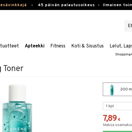
kesävinkkejä
-
45 päivän palautusoikeus -
Ilmainen toim
stuotteet
Apteekki
Fitness
Koti & Sisustus
Lelut, Lap
Shopping
g Toner
200 ml
7,89
€
Maksa osamaksul