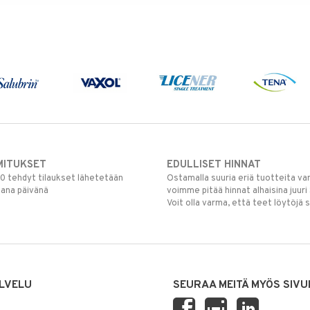
MITUKSET
EDULLISET HINNAT
00 tehdyt tilaukset lähetetään
Ostamalla suuria eriä tuotteita 
mana päivänä
voimme pitää hinnat alhaisina juuri
Voit olla varma, että teet löytöjä 
LVELU
SEURAA MEITÄ MYÖS SIVU