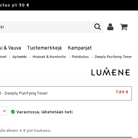
itus yli 50 €
si & Vauva
Tuotemerkkejä
Kampanjat
4net
»
Apteekki
»
Hiukset & Ihonhoito
»
Puhdistus
»
Deeply Purifying Toner
7,89 €
 - Deeply Purifying Toner
Varastossa, lähetetään heti
la alkaen 4 € per kuukausi.