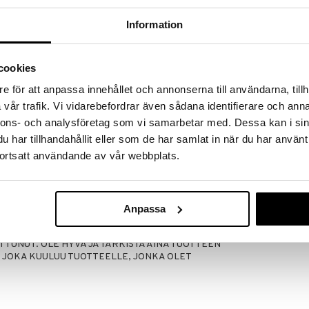
massa 31.8.2026 asti mutta ole nopea -
otteesi voivat päästä loppumaan!
Information
i ale-löydöt »
cookies
Deeply Purifyi
e för att anpassa innehållet och annonserna till användarna, tillh
 kasvovesi, joka on rikastettu koivunmehulla ja
Gel Cleanser
distaa ja poistaa ylimääräistä rasvaa. Käytetään
vår trafik. Vi vidarebefordrar även sådana identifierare och anna
LUMENE
 Öljytön koostumus saa kasvojen huokoset näyttämään
nnons- och analysföretag som vi samarbetar med. Dessa kan i sin
7,89
yväpuhdistetulta. Kasvoveden kosteuttava vaikutus
€
har tillhandahållit eller som de har samlat in när du har använt
kaiholle ja rasvoittuvalle iholle. 100 % vegaaninen
ortsatt användande av vår webbplats.
, GLYCERIN, BETULA ALBA (KOIVU) MEHU, PEG-
JY, PHENOXYETHANOL, SACCHARIDE
ROPANEDIOL, ETHYLHEXYLGLYCERIN, BUTYLENE
Anpassa
IA CHLORANTHA (KUOREN) UUTE,
IHAPPO, LIMONEENI, PARFUM (TUOKSU). TÄMÄ
UTTUNUT. OLE HYVÄ JA TARKISTA AINA TUOTTEEN
, JOKA KUULUU TUOTTEELLE, JONKA OLET