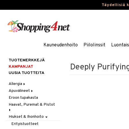
Täydellisiä 
Kauneudenhoito
Piilolinssit
Luontai
TUOTEMERKKEJÄ
Deeply Purifyin
KAMPANJAT
UUSIA TUOTTEITA
Allergia
Apuvälineet
Nenäsuihkeet
Eroon tupakasta
Silmätipat
Hygienia
Haavat, Puremat & Pistot
Kävely & Seisominen
Kylpy / WC
Hiukset & Ihonhoito
Ensiapu
Saa kiinni & Ylety
Haavat
Erityistuotteet