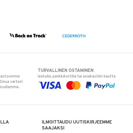
TURVALLINEN OSTAMINEN
varastoomme
laskulla, pankkikortilla tai asiakastilin kautta
 Sinua varten!
sivuillamme.
ILLA
ILMOITTAUDU UUTISKIRJEEMME
SAAJAKSI