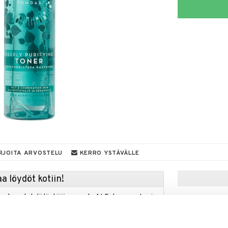
RJOITA ARVOSTELU
KERRO YSTÄVÄLLE
a löydöt kotiin!
isuuteen tehdä löytöjä suuresta ALEstamme. Juuri
mme suuren valikoiman jännittäviä tuotteita
a hinnoilla!