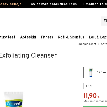
kesävinkkejä
-
45 päivän palautusoikeus -
Ilmainen toim
stuotteet
Apteekki
Fitness
Koti & Sisustus
Lelut, Lap
Shopping4net
»
Apte
Exfoliating Cleanser
178 ml 
11,90
€
Maksa osamaksul