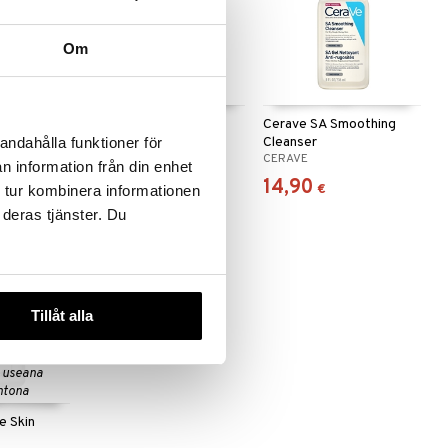
Om
 useana
htona
ative Hand
CeraVe SA Renewing
Cerave SA Smoothing
Foot Cream
Cleanser
andahålla funktioner för
CERAVE
CERAVE
n information från din enhet
10,91
14,90
€
€
 tur kombinera informationen
 deras tjänster. Du
-20%
Tillåt alla
 useana
htona
e Skin