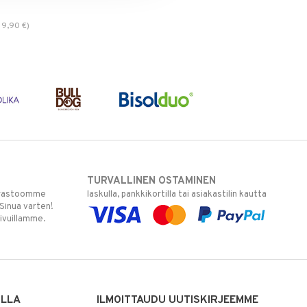
9,90
€
)
TURVALLINEN OSTAMINEN
varastoomme
laskulla, pankkikortilla tai asiakastilin kautta
 Sinua varten!
sivuillamme.
ILLA
ILMOITTAUDU UUTISKIRJEEMME