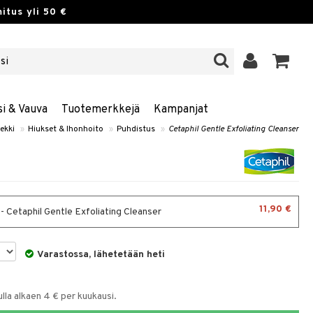
itus yli 50 €
si & Vauva
Tuotemerkkejä
Kampanjat
ekki
»
Hiukset & Ihonhoito
»
Puhdistus
»
Cetaphil Gentle Exfoliating Cleanser
11,90 €
- Cetaphil Gentle Exfoliating Cleanser
Varastossa, lähetetään heti
la alkaen 4 € per kuukausi.