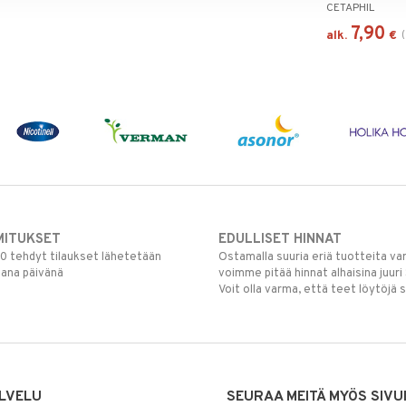
CETAPHIL
7,90
(
alk.
€
MITUKSET
EDULLISET HINNAT
00 tehdyt tilaukset lähetetään
Ostamalla suuria eriä tuotteita 
mana päivänä
voimme pitää hinnat alhaisina juuri
Voit olla varma, että teet löytöjä 
LVELU
SEURAA MEITÄ MYÖS SIVU