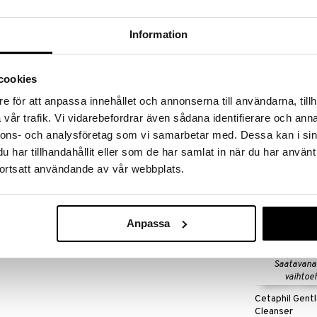
massa 31.8.2026 asti mutta ole nopea -
otteesi voivat päästä loppumaan!
i ale-löydöt »
Information
Saatavana
vaihtoe
cookies
CeraVe Repar
er on kasvojen puhdistusaine, jolla on kuoriva
Cream
e för att anpassa innehållet och annonserna till användarna, tillh
itä voi käyttää päivittäin. Bambu-uute toimii
CERAVE
vår trafik. Vi vidarebefordrar även sådana identifierare och anna
ä. Tuote on dermatologisesti testattu.
8,48
alk.
€
nnons- och analysföretag som vi samarbetar med. Dessa kan i sin
har tillhandahållit eller som de har samlat in när du har använt
Disodium Cocoamphodiacetate, Glycerin, Coco-
ortsatt användande av vår webbplats.
yl Acrylate Crosspolymer, Bambusa Arundinacea
tropine, Panthenol, Parfum, Phenoxyethanol,
ate, Sodium Chloride, Sodium Citrate, Sodium
xide, Tocopheryl Acetate, Xanthan Gum.
Anpassa
Saatavana
vaihtoe
Cetaphil Gentl
Cleanser