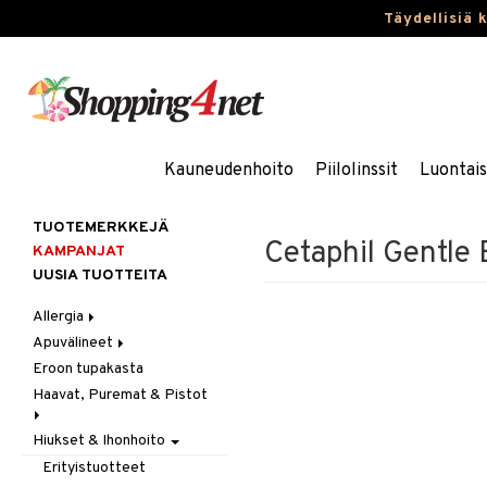
Täydellisiä 
Kauneudenhoito
Piilolinssit
Luontai
TUOTEMERKKEJÄ
Cetaphil Gentle 
KAMPANJAT
UUSIA TUOTTEITA
Allergia
Apuvälineet
Nenäsuihkeet
Eroon tupakasta
Silmätipat
Hygienia
Haavat, Puremat & Pistot
Kävely & Seisominen
Kylpy / WC
Hiukset & Ihonhoito
Ensiapu
Saa kiinni & Ylety
Haavat
Erityistuotteet