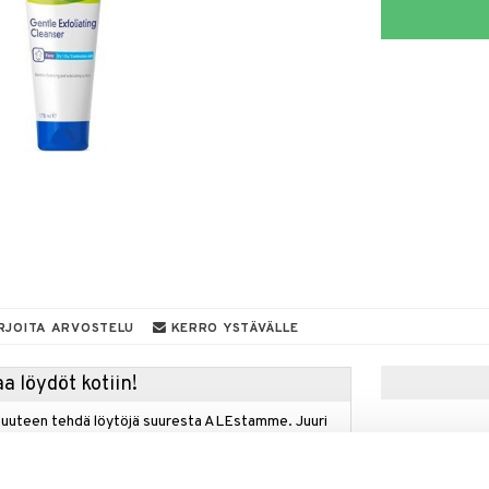
RJOITA ARVOSTELU
KERRO YSTÄVÄLLE
a löydöt kotiin!
isuuteen tehdä löytöjä suuresta ALEstamme. Juuri
mme suuren valikoiman jännittäviä tuotteita
a hinnoilla!