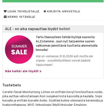
iteet
LISÄÄ TOIVELISTALLE
KIRJOITA ARVOSTELU
o
KERRO YSTÄVÄLLE
dorantit
ALE - on aika napsauttaa löydöt kotiin!
iimihygienia
Jalat
välineet
Tartu tilaisuuteen tehdä löytöjä suuresta
rinta
nenssi
n hoito
ALEstamme. Juuri nyt tarjoamme suuren
valikoiman jännittäviä tuotteita alennetuilla
va
ienia & Tarvikkeet
kasieni
t
hoito
 hoito
ievittäjät
hinnoilla!
hku
s
kavoide
idesi
letit
Ale on voimassa 31.8.2026 asti mutta ole
vaivat
s & Lämpö
stit
nopea - suosikkituotteesi voivat päästä
talovoiteet
kuhousunsuojat
ettumat iholla
ivoide
yneisyys & Kutina
tuotteet
n poisto
vut
 & Ovulointi
osuoja
loppumaan!
Näe kaikki ale-löydöt »
rempi vuoto
net
net
tsatietulehdus
 & Tamppoonit
inemittarit
t
a & Vahvuus
rpaketti
kolaastarit
lät
ppoonit
olielämä
hasvaivat
voiteet
Tuotetieto
lät
veyssiteet
ukkuus
& Imetys
 Vilustuminen & Kipu
Nivelet
ia & Haavat
ohjaiset
CeraVe Facial Moisturising Lotion on erittäin kevyt kosteuttava voide,
joka auttaa vahvistamaan ihon suojakerrosta kasvoilla ja kaulalla. Sopii
rontaöljyt
idesi
 Korvat
it
3 & 6
ahoinvointi
jaiset
to
kuivalle ja erittäin kuivalle iholle. Sisältää kolme olennaista keramidia ja
hyaluronihappoa. MVE-teknologia (MultiVesicular Emulsion