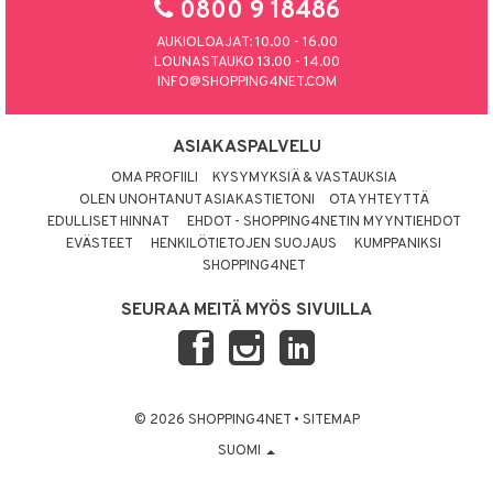
0800 9 18486
AUKIOLOAJAT: 10.00 - 16.00
LOUNASTAUKO 13.00 - 14.00
INFO@SHOPPING4NET.COM
ASIAKASPALVELU
OMA PROFIILI
KYSYMYKSIÄ & VASTAUKSIA
OLEN UNOHTANUT ASIAKASTIETONI
OTA YHTEYTTÄ
EDULLISET HINNAT
EHDOT - SHOPPING4NETIN MYYNTIEHDOT
EVÄSTEET
HENKILÖTIETOJEN SUOJAUS
KUMPPANIKSI
SHOPPING4NET
SEURAA MEITÄ MYÖS SIVUILLA
© 2026 SHOPPING4NET
•
SITEMAP
SUOMI