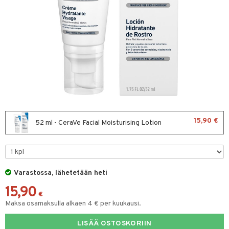
sten oheneminen
uoto
to miehille
vojen poisto
ranajo / Sheivaus
vat
mppoo & Hoitoaine
distus
ne
t
toaine
t
seema
ne
amppoo
va iho
vovoiteet
gelmaiho
kkä iho
va iho
15,90 €
52 ml - CeraVe Facial Moisturising Lotion
maali iho
vainen iho
gelmaiho
Varastossa, lähetetään heti
15,90
iikka
€
Maksa osamaksulla alkaen 4 € per kuukausi.
ta
LISÄÄ OSTOSKORIIN
tus