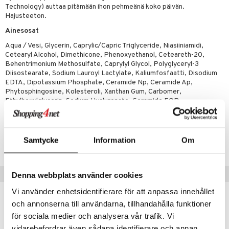
kuvoiteet
ampaat
Vaihdevuodet
astarit
umput
ulpat
Technology) auttaa pitämään ihon pehmeänä koko päivän.
Hajusteeton.
silelut
uoja
, Haavat & Puremat
 Suolisto
ojat
aivat
 Rakkulat
Ainesosat
udet
& Korvat
uminen
 vaivat
den hoito
pää
Aqua / Vesi, Glycerin, Caprylic/Capric Triglyceride, Niasiiniamidi,
mmasharjat
Suolisto
Hampaat
 & Suihkeet
tuminen
Cetearyl Alcohol, Dimethicone, Phenoxyethanol, Ceteareth-20,
Behentrimonium Methosulfate, Caprylyl Glycol, Polyglyceryl-3
maslangat & Tikut
inen & Kuume
 Pullot
vat
Diisostearate, Sodium Lauroyl Lactylate, Kaliumfosfaatti, Disodium
EDTA, Dipotassium Phosphate, Ceramide Np, Ceramide Ap,
mmasproteesi
t & Mineraalit
ys
kipu & Käheys
Phytosphingosine, Kolesteroli, Xanthan Gum, Carbomer,
Ethylhexylglycerin, Sodium Hyaluronate, Ceramide EOP.
mmastahnat
 Suolisto
asapaino
& K
spalvelu
masväliharjat
memittarit
uoto
kamat
iinit
Tuotenumero
ksiä & vastauksia
Samtycke
Information
Om
paiden hoito
ACFCC-CZ-52
va nenä
nit & Mineraalit
us
iinit
tuotetta
än vuoto & tukkoisuus
hyvinvointi
m
 verkkokaupasta
Vinkkejä sinulle
Denna webbplats använder cookies
kat
kyys ruoalle
Vi använder enhetsidentifierare för att anpassa innehållet
visukat
toori-intoleranssi
ium
och annonserna till användarna, tillhandahålla funktioner
vittäin
isukat
för sociala medier och analysera vår trafik. Vi
tamiinit
vidarebefordrar även sådana identifierare och annan