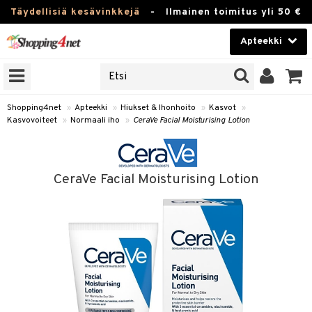
Täydellisiä kesävinkkejä
-
Ilmainen toimitus yli 50 €
Apteekki
ERKKEJÄ
Kauneudenhoito
JAT
UOTTEITA
Piilolinssit
Shopping4net
»
Apteekki
»
Hiukset & Ihonhoito
»
Kasvot
»
Kasvovoiteet
»
Normaali iho
»
CeraVe Facial Moisturising Lotion
Luontaistuotteet
Apteekki
eet
ihkeet
CeraVe Facial Moisturising Lotion
pakasta
pat
ia
Fitness
Puremat & Pistot
 & Seisominen
Koti & Sisustus
& Ihonhoito
/ WC
u
Lelut, Lapsi & Vauva
nni & Ylety
tuotteet
Tuotemerkkejä
it & Teipit
t
Kampanjat
se
 / Pistokset