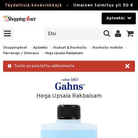
Täydellisiä kesävinkkejä
-
Ilmainen toimitus yli 50 €
Apteekki
ERKKEJÄ
Kauneudenhoito
JAT
UOTTEITA
Piilolinssit
Shopping4net
»
Apteekki
»
Hiukset & Ihonhoito
»
Ihonhoito miehille
»
Parranajo / Sheivaus
»
Hega Upsala Rakbalsam
Luontaistuotteet
×
Tuote on poistettu valikoimasta
Apteekki
eet
ihkeet
pakasta
pat
ia
Fitness
Puremat & Pistot
 & Seisominen
Koti & Sisustus
Hega Upsala Rakbalsam
& Ihonhoito
/ WC
u
Lelut, Lapsi & Vauva
nni & Ylety
tuotteet
Tuotemerkkejä
it & Teipit
t
Kampanjat
se
 / Pistokset