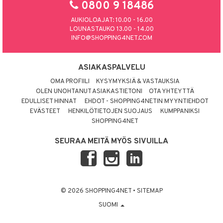
0800 9 18486
AUKIOLOAJAT: 10.00 - 16.00
LOUNASTAUKO 13.00 - 14.00
INFO@SHOPPING4NET.COM
ASIAKASPALVELU
OMA PROFIILI
KYSYMYKSIÄ & VASTAUKSIA
OLEN UNOHTANUT ASIAKASTIETONI
OTA YHTEYTTÄ
EDULLISET HINNAT
EHDOT - SHOPPING4NETIN MYYNTIEHDOT
EVÄSTEET
HENKILÖTIETOJEN SUOJAUS
KUMPPANIKSI
SHOPPING4NET
SEURAA MEITÄ MYÖS SIVUILLA
© 2026 SHOPPING4NET
•
SITEMAP
SUOMI