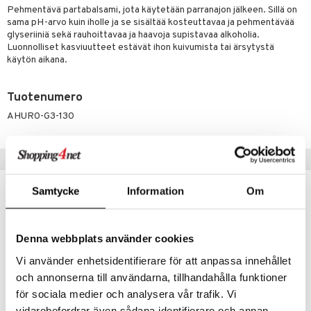
Pehmentävä partabalsami, jota käytetään parranajon jälkeen. Sillä on
va
ienia & Tarvikkeet
kasieni
t
hoito
 hoito
ievittäjät
sama pH-arvo kuin iholle ja se sisältää kosteuttavaa ja pehmentävää
glyseriiniä sekä rauhoittavaa ja haavoja supistavaa alkoholia.
hku
s
kavoide
idesi
letit
vaivat
s & Lämpö
stit
Luonnolliset kasviuutteet estävät ihon kuivumista tai ärsytystä
käytön aikana.
talovoiteet
kuhousunsuojat
ettumat iholla
ivoide
yneisyys & Kutina
tuotteet
n poisto
vut
 & Ovulointi
osuoja
rempi vuoto
net
net
tsatietulehdus
 & Tamppoonit
inemittarit
t
a & Vahvuus
Tuotenumero
AHUR0-G3-130
rpaketti
kolaastarit
lät
ppoonit
olielämä
hasvaivat
voiteet
lät
veyssiteet
ukkuus
& Imetys
 Vilustuminen & Kipu
Nivelet
ia & Haavat
ohjaiset
Vinkkejä sinulle
rontaöljyt
idesi
 Korvat
it
3 & 6
ahoinvointi
jaiset
to
kuvoiteet
Samtycke
Information
Om
ampaat
Vaihdevuodet
astarit
umput
ulpat
silelut
uoja
, Haavat & Puremat
 Suolisto
ojat
aivat
 Rakkulat
Denna webbplats använder cookies
udet
& Korvat
uminen
 vaivat
den hoito
pää
Vi använder enhetsidentifierare för att anpassa innehållet
mmasharjat
Suolisto
Hampaat
 & Suihkeet
tuminen
och annonserna till användarna, tillhandahålla funktioner
maslangat & Tikut
inen & Kuume
 Pullot
vat
för sociala medier och analysera vår trafik. Vi
vidarebefordrar även sådana identifierare och annan