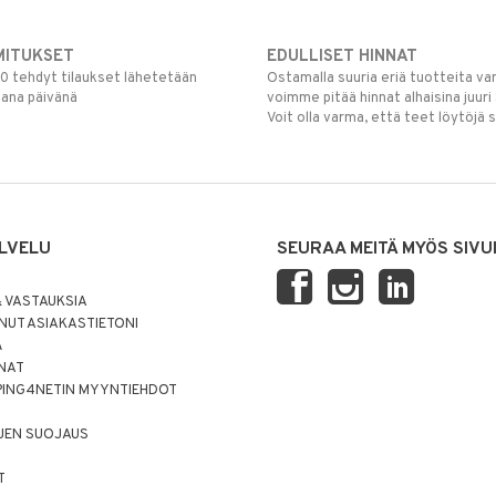
MITUKSET
EDULLISET HINNAT
00 tehdyt tilaukset lähetetään
Ostamalla suuria eriä tuotteita 
mana päivänä
voimme pitää hinnat alhaisina juuri
Voit olla varma, että teet löytöjä 
LVELU
SEURAA MEITÄ MYÖS SIVU
 VASTAUKSIA
UT ASIAKASTIETONI
Ä
NNAT
PING4NETIN MYYNTIEHDOT
JEN SUOJAUS
T