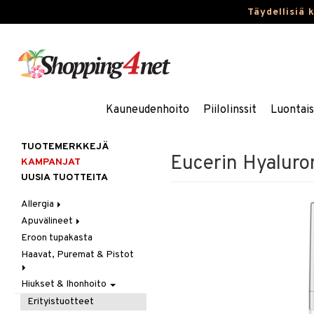
Täydellisiä 
Kauneudenhoito
Piilolinssit
Luontai
TUOTEMERKKEJÄ
Eucerin Hyaluro
KAMPANJAT
UUSIA TUOTTEITA
Allergia
Apuvälineet
Nenäsuihkeet
Eroon tupakasta
Silmätipat
Hygienia
Haavat, Puremat & Pistot
Kävely & Seisominen
Kylpy / WC
Hiukset & Ihonhoito
Ensiapu
Saa kiinni & Ylety
Haavat
Erityistuotteet