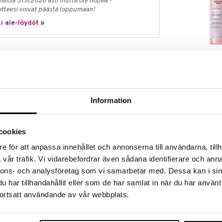
massa 31.8.2026 asti mutta ole nopea -
otteesi voivat päästä loppumaan!
i ale-löydöt »
Eucerin Anti-
ämäntapa- ja ympäristötekijät, jotka muuttavat ihon
Cleansing Gel
koittaa, että nuoruusgeenit inaktivoituvat, mikä
EUCERIN
 merkkeihin.
16,90
€
ksen jälkeen Eucerin on löytänyt tavan reaktivoida
Information
Age Clock Technology -teknologiamme avulla:
geenit juuritasolla ja mahdollistaa ihosolujen
kanismi saa ihon näyttämään nuoremmalta kuin sen
cookies
äntymisen merkkiä, mikä näkyy seuraavasti:
e för att anpassa innehållet och annonserna till användarna, tillh
vår trafik. Vi vidarebefordrar även sådana identifierare och anna
nnons- och analysföretag som vi samarbetar med. Dessa kan i sin
har tillhandahållit eller som de har samlat in när du har använt
ortsatt användande av vår webbplats.