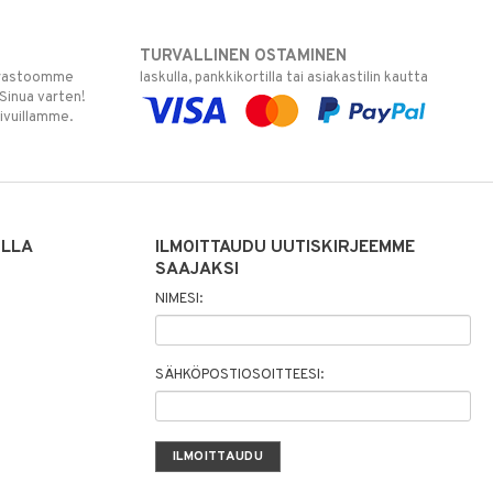
TURVALLINEN OSTAMINEN
varastoomme
laskulla, pankkikortilla tai asiakastilin kautta
 Sinua varten!
sivuillamme.
ILLA
ILMOITTAUDU UUTISKIRJEEMME
SAAJAKSI
NIMESI:
SÄHKÖPOSTIOSOITTEESI: