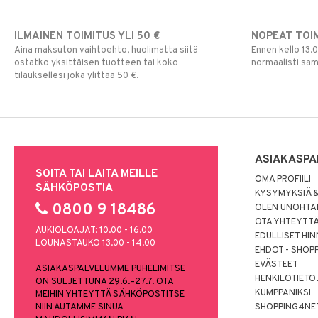
ILMAINEN TOIMITUS YLI 50 €
NOPEAT TOI
Aina maksuton vaihtoehto, huolimatta siitä
Ennen kello 13.
ostatko yksittäisen tuotteen tai koko
normaalisti sa
tilauksellesi joka ylittää 50 €.
ASIAKASPA
SOITA TAI LAITA MEILLE
OMA PROFIILI
SÄHKÖPOSTIA
KYSYMYKSIÄ &
0800 9 18486
OLEN UNOHTAN
OTA YHTEYTT
AUKIOLOAJAT: 10.00 - 16.00
EDULLISET HI
LOUNASTAUKO 13.00 - 14.00
EHDOT - SHOP
EVÄSTEET
ASIAKASPALVELUMME PUHELIMITSE
HENKILÖTIETO
ON SULJETTUNA 29.6.–27.7. OTA
KUMPPANIKSI
MEIHIN YHTEYTTÄ SÄHKÖPOSTITSE
NIIN AUTAMME SINUA
SHOPPING4NE