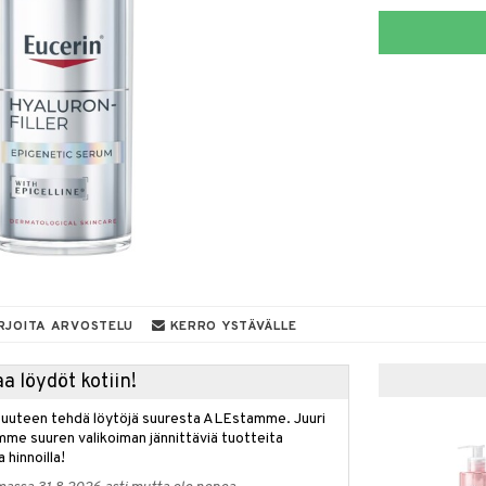
RJOITA ARVOSTELU
KERRO YSTÄVÄLLE
a löydöt kotiin!
isuuteen tehdä löytöjä suuresta ALEstamme. Juuri
mme suuren valikoiman jännittäviä tuotteita
a hinnoilla!