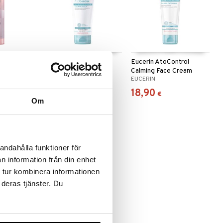
Pigment
Eucerin AtoControl
Eucerin AtoControl
Calming Balm
Calming Face Cream
EUCERIN
EUCERIN
16,90
18,90
€
€
Om
andahålla funktioner för
n information från din enhet
 tur kombinera informationen
 deras tjänster. Du