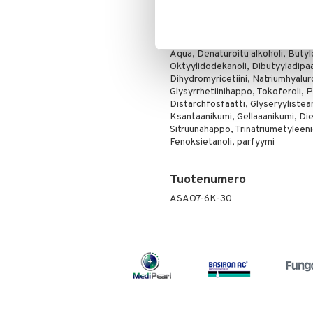
Tasaisuus
Joustavuus
Ainesosat
Aqua, Denaturoitu alkoholi, Butyle
Oktyylidodekanoli, Dibutyyladipaat
Dihydromyricetiini, Natriumhyaluro
Glysyrrhetiinihappo, Tokoferoli, Pr
Distarchfosfaatti, Glyseryylisteara
Ksantaanikumi, Gellaaanikumi, Die
Sitruunahappo, Trinatriumetyleenid
Fenoksietanoli, parfyymi
Tuotenumero
ASAO7-6K-30