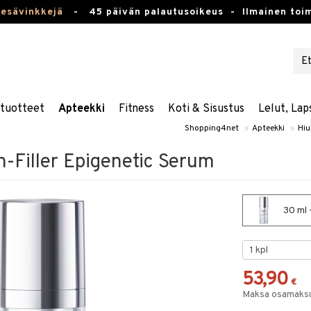
kesävinkkejä
-
45 päivän palautusoikeus -
Ilmainen toim
stuotteet
Apteekki
Fitness
Koti & Sisustus
Lelut, Lap
Shopping4net
»
Apteekki
»
Hiu
n-Filler Epigenetic Serum
30 ml 
53,90
€
Maksa osamaksul