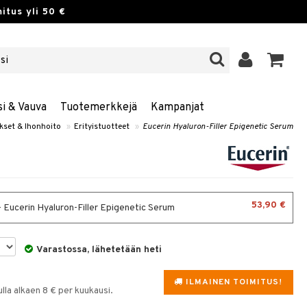
itus yli 50 €
si & Vauva
Tuotemerkkejä
Kampanjat
kset & Ihonhoito
»
Erityistuotteet
»
Eucerin Hyaluron-Filler Epigenetic Serum
53,90 €
- Eucerin Hyaluron-Filler Epigenetic Serum
Varastossa, lähetetään heti
ILMAINEN TOIMITUS!
la alkaen 8 € per kuukausi.