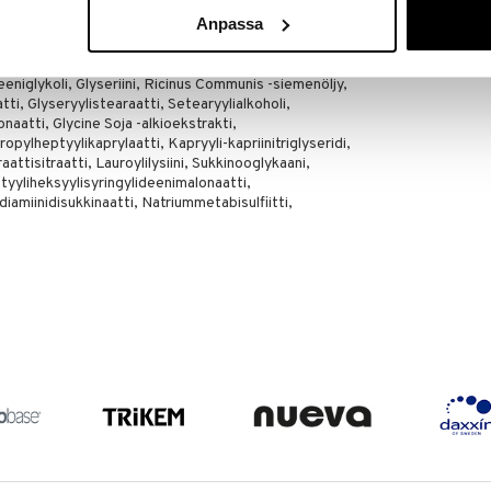
Anpassa
eniglykoli, Glyseriini, Ricinus Communis -siemenöljy,
ti, Glyseryylistearaatti, Setearyylialkoholi,
naatti, Glycine Soja -alkioekstrakti,
opylheptyylikaprylaatti, Kapryyli-kapriinitriglyseridi,
attisitraatti, Lauroylilysiini, Sukkinooglykaani,
tyyliheksyylisyringylideenimalonaatti,
iamiinidisukkinaatti, Natriummetabisulfiitti,