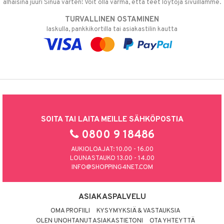
alhaisina juuri Sinua varten! Voit olla varma, että teet löytöjä sivuillamme.
TURVALLINEN OSTAMINEN
laskulla, pankkikortilla tai asiakastilin kautta
SOITA TAI LAITA MEILLE SÄHKÖPOSTIA
0800 9 18486
AUKIOLOAJAT: 10.00 - 16.00
LOUNASTAUKO 13.00 - 14.00
INFO@SHOPPING4NET.COM
ASIAKASPALVELU
OMA PROFIILI
KYSYMYKSIÄ & VASTAUKSIA
OLEN UNOHTANUT ASIAKASTIETONI
OTA YHTEYTTÄ