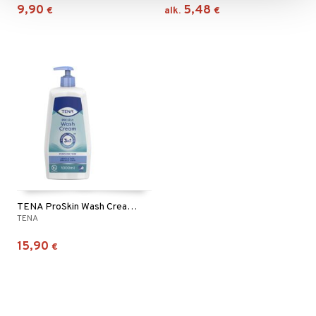
9,90
5,48
€
alk.
€
TENA ProSkin Wash Cream 3-in-1 Perfume Free
TENA
15,90
€