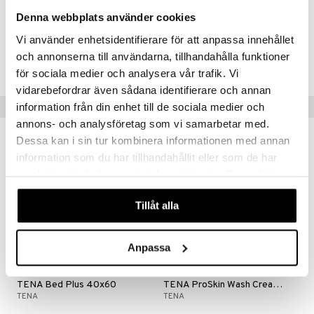
Parfum
Denna webbplats använder cookies
Vi använder enhetsidentifierare för att anpassa innehållet
Tuotenumero
och annonserna till användarna, tillhandahålla funktioner
ATLMF-T9-1
för sociala medier och analysera vår trafik. Vi
vidarebefordrar även sådana identifierare och annan
Vinkkejä sinulle
information från din enhet till de sociala medier och
annons- och analysföretag som vi samarbetar med.
Dessa kan i sin tur kombinera informationen med annan
information som du har tillhandahållit eller som de har
samlat in när du har använt deras tjänster. Du godkänner
våra cookies vid fortsatt användande av vår webbplats.
Tillåt alla
Anpassa
Saatavana useana vaihtoehtona
TENA Bed Plus 40x60
TENA ProSkin Wash Cream 3-in-1
TENA
TENA