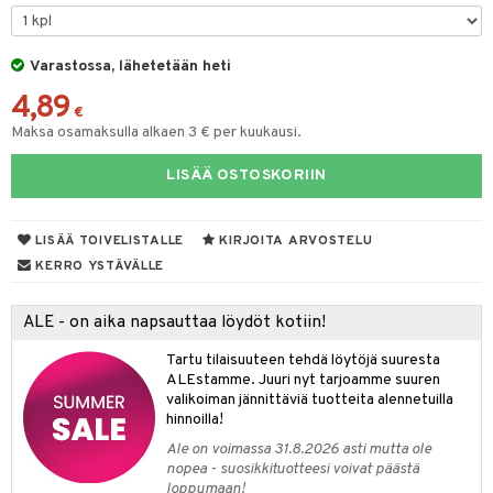
uoja
, Haavat & Puremat
 Suolisto
ojat
aivat
 Rakkulat
iimihygienia
udet
& Korvat
uminen
 vaivat
den hoito
pää
Varastossa, lähetetään heti
rinta
mmasharjat
Suolisto
Hampaat
 & Suihkeet
tuminen
4,89
va
maslangat & Tikut
€
inen & Kuume
 Pullot
vat
Maksa osamaksulla alkaen 3 € per kuukausi.
hku
mmasproteesi
t & Mineraalit
ys
kipu & Käheys
LISÄÄ OSTOSKORIIN
talovoiteet
mmastahnat
 Suolisto
asapaino
& K
spalvelu
masväliharjat
memittarit
uoto
kamat
iinit
LISÄÄ TOIVELISTALLE
KIRJOITA ARVOSTELU
ksiä & vastauksia
paiden hoito
KERRO YSTÄVÄLLE
va nenä
nit & Mineraalit
us
iinit
tuotetta
än vuoto & tukkoisuus
hyvinvointi
m
ALE - on aika napsauttaa löydöt kotiin!
 verkkokaupasta
kat
kyys ruoalle
Tartu tilaisuuteen tehdä löytöjä suuresta
ALEstamme. Juuri nyt tarjoamme suuren
visukat
toori-intoleranssi
ium
valikoiman jännittäviä tuotteita alennetuilla
hinnoilla!
vittäin
isukat
tamiinit
Ale on voimassa 31.8.2026 asti mutta ole
nopea - suosikkituotteesi voivat päästä
loppumaan!