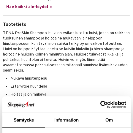
Näe kaikki ale-löydöt »
Tuotetieto
TENA ProSkin Shampoo-huivi on esikostutettu huivi, jossa on raikkaan
tuoksuinen shampoo ja hoitoaine mukavaan ja helppoon
hiustenpesuun, kun tavallinen suihku tai kylpy on vaikea toteuttaa.
Huivi on helppo käyttää, aseta se kuiviin hiuksiin ja hiero shampoo ja
hoitoaine hiuksiin kolmen minuutin ajan. Hiukset tulevat raikkaiksi ja
puhtaiksi, huuhtelua ei tarvita. Huivin voi myös lämmittää
avaamattomassa pakkauksessaan mikroaaltouunissa lisämukavuuden
saamiseksi.
Mukava hiustenpesu
Ei tarvitse huuhdella
Hoitaa ja on mukava
Ainesosat
Aqua, Caprylyl/Capryl Glucoside, Quaternium-80, Propyleeniglykoli,
Samtycke
Information
Om
Bentsyylialkoholi, Dehydroetikkahappo, Bentsoehappo,
Sorbiinihappo, Natriumsitraatti, Sitruunahappo, Dinatrium-EDTA,