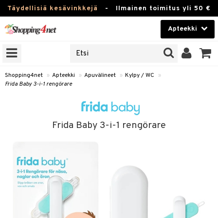
Täydellisiä kesävinkkejä
-
Ilmainen toimitus yli 50 €
Apteekki
ERKKEJÄ
Kauneudenhoito
JAT
UOTTEITA
Piilolinssit
Shopping4net
»
Apteekki
»
Apuvälineet
»
Kylpy / WC
»
Frida Baby 3-i-1 rengörare
Luontaistuotteet
Apteekki
eet
ihkeet
Frida Baby 3-i-1 rengörare
pat
ia
Fitness
 & Seisominen
Koti & Sisustus
/ WC
Lelut, Lapsi & Vauva
nni & Ylety
Tuotemerkkejä
pakasta
Kampanjat
Puremat & Pistot