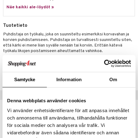
Näe kaikki ale-löydöt »
Tuotetieto
Puhdistaja on työkalu, joka on suunniteltu esimerkiksi korvavahan ja
korvien puhdistamiseen. Puhdistaja on turvallisesti suunniteltu siten,
että kärki ei mene liian syvälle nenään tai korviin. Erittäin kätevä
työkalu likojen poistamiseen aiheuttamatta vahinkoa.
Tuotenumero
AFBN7-SF-1
Samtycke
Information
Om
Suositut tuotteet
Denna webbplats använder cookies
Vi använder enhetsidentifierare för att anpassa innehållet
och annonserna till användarna, tillhandahålla funktioner
för sociala medier och analysera vår trafik. Vi
vidarebefordrar även sådana identifierare och annan