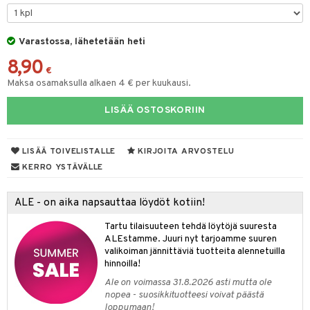
uoja
, Haavat & Puremat
 Suolisto
ojat
aivat
 Rakkulat
iimihygienia
udet
& Korvat
uminen
 vaivat
den hoito
pää
Varastossa, lähetetään heti
rinta
mmasharjat
Suolisto
Hampaat
 & Suihkeet
tuminen
8,90
va
maslangat & Tikut
€
inen & Kuume
 Pullot
vat
Maksa osamaksulla alkaen 4 € per kuukausi.
hku
mmasproteesi
t & Mineraalit
ys
kipu & Käheys
LISÄÄ OSTOSKORIIN
talovoiteet
mmastahnat
 Suolisto
asapaino
& K
spalvelu
masväliharjat
memittarit
uoto
kamat
iinit
LISÄÄ TOIVELISTALLE
KIRJOITA ARVOSTELU
ksiä & vastauksia
paiden hoito
KERRO YSTÄVÄLLE
va nenä
nit & Mineraalit
us
iinit
tuotetta
än vuoto & tukkoisuus
hyvinvointi
m
ALE - on aika napsauttaa löydöt kotiin!
 verkkokaupasta
kat
kyys ruoalle
Tartu tilaisuuteen tehdä löytöjä suuresta
ALEstamme. Juuri nyt tarjoamme suuren
visukat
toori-intoleranssi
ium
valikoiman jännittäviä tuotteita alennetuilla
hinnoilla!
vittäin
isukat
tamiinit
Ale on voimassa 31.8.2026 asti mutta ole
nopea - suosikkituotteesi voivat päästä
loppumaan!