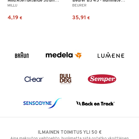
Millu Återfuktande Strumpor
Beurer BS 45 - Illuminated cosmetics mirror
MILLU
BEURER
4,19
35,91
€
€
ILMAINEN TOIMITUS YLI 50 €
Aina maksuton vaihtoehto, huolimatta siitä ostatko yksittäisen