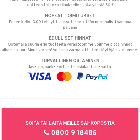
tuotteen tai koko tilauksellesi joka ylittää 50 €.
NOPEAT TOIMITUKSET
Ennen kello 13.00 tehdyt tilaukset lähetetään normaalisti samana
päivänä
EDULLISET HINNAT
Ostamalla suuria eriä tuotteita varastoomme voimme pitää hinnat
alhaisina juuri Sinua varten! Voit olla varma, että teet löytöjä sivuillamme.
TURVALLINEN OSTAMINEN
laskulla, pankkikortilla tai asiakastilin kautta
SOITA TAI LAITA MEILLE SÄHKÖPOSTIA
0800 9 18486