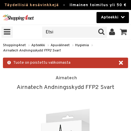
Täydellisiä kesävinkkejä
-
Ilmainen toimitus yli 50 €
Apteekki
ERKKEJÄ
Kauneudenhoito
JAT
UOTTEITA
Piilolinssit
Shopping4net
»
Apteekki
»
Apuvälineet
»
Hygienia
»
Airnatech Andningsskydd FFP2 Svart
Luontaistuotteet
×
Tuote on poistettu valikoimasta
Apteekki
eet
ihkeet
pat
ia
Airnatech
Fitness
Airnatech Andningsskydd FFP2 Svart
 & Seisominen
Koti & Sisustus
/ WC
Lelut, Lapsi & Vauva
nni & Ylety
Tuotemerkkejä
pakasta
Kampanjat
Puremat & Pistot