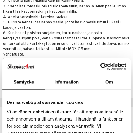
2. Kosketa kasvomaskia vain korvalenkeistä.
3. Aseta kasvomaski teksti ulospäin suun, nenän ja leuan päälle ilman
liikaa tilaa kasvomaskin ja kasvojen välillä.
4. Aseta korvalenkit korvien taakse.
5. Purista nenäsiltaa nenän päällä, jotta kasvomaski istuu tiukasti
kasvoja vasten.
6. Kun haluat poistaa suojaimen, tartu nauhaan ja nosta
hengityssuojain pois, vältä koskettamasta itse suojainta. Kasvomaski
on tarkoitettu kertakäyttöön ja se on välittömästi vaihdettava, jos se
vaurioituu, haisee tai kostuu. Mitat: 160*105 mm.
Väri: Musta.
Materiaali: spunbound, melt-blown, high fiber cotton.
Tuotenumero
Samtycke
Information
Om
AAAFS-AI-5
Suositut tuotteet
Denna webbplats använder cookies
Vi använder enhetsidentifierare för att anpassa innehållet
och annonserna till användarna, tillhandahålla funktioner
för sociala medier och analysera vår trafik. Vi
vidarebefordrar även sådana identifierare och annan