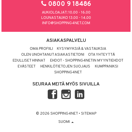
0800 9 18486
AUKIOLOAJAT: 10.00 - 16.00
LOUNASTAUKO 13.00 - 14.00
INFO@SHOPPING4NET.COM
ASIAKASPALVELU
OMA PROFIILI
KYSYMYKSIÄ & VASTAUKSIA
OLEN UNOHTANUT ASIAKASTIETONI
OTA YHTEYTTÄ
EDULLISET HINNAT
EHDOT - SHOPPING4NETIN MYYNTIEHDOT
EVÄSTEET
HENKILÖTIETOJEN SUOJAUS
KUMPPANIKSI
SHOPPING4NET
SEURAA MEITÄ MYÖS SIVUILLA
© 2026 SHOPPING4NET
•
SITEMAP
SUOMI