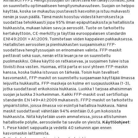
uoja
, Haavat & Puremat
 Suolisto
ojat
aivat
 Rakkulat
Airnatech FFP2 Hengityssuojain on taitettava kertakäyttömaski, joka
on suunniteltu optimaaliseen hengitysmukavuuteen. Suojain on helppo
iimihygienia
udet
& Korvat
uminen
 vaivat
den hoito
pää
käyttää, koska se mukautuu joustavasti kasvoihin ja istuu mukavasti
nenän ja suun päällä. Tämä maski koostuu viidestä kerroksesta ja
rinta
mmasharjat
Suolisto
Hampaat
 & Suihkeet
tuminen
suodattaa tehokkaasti jopa 95% ilman epäpuhtauksista ja haitallisista
hiukkasista, mukaan lukien savu ja aerosolit. Tuote on tarkoitettu
va
maslangat & Tikut
inen & Kuume
 Pullot
vat
kertakäyttöön, CE-merkitty ja täyttää eurooppalaisen standardin
EN149:2001 + A1:2009. Toimitetaan viiden kappaleen pakkauksessa.
hku
mmasproteesi
t & Mineraalit
ys
kipu & Käheys
Haitallisten aerosolien ja pienhiukkasten suojaamiseksi FFP-
suodattava hengityssuojain on erinomainen valinta. FFP-maskit
talovoiteet
mmastahnat
 Suolisto
asapaino
& K
peittävät sekä suun, nenän että leuan ja ne on suunniteltu
spalvelu
puolimaskiksi. Oikea käyttö on ratkaisevaa, ja suojaimen tulee istua
masväliharjat
memittarit
uoto
kamat
iinit
tiiviisti ihoa vasten. Huomaa, että parta ei sovi yhteen FFP-maskin
ksiä & vastauksia
kanssa, koska tiukka istuvuus on tärkeää. Toisin kuin tavalliset
paiden hoito
va nenä
nit & Mineraalit
us
iinit
kasvomaskit, FFP-maskit on suunniteltu suojaamaan käyttäjää ilmassa
tuotetta
leijuvilta hiukkasilta. FFP-maskeja on kolme eri suojausluokkaa (1-3),
än vuoto & tukkoisuus
hyvinvointi
m
jotka suodattavat erikokoisia hiukkasia. Luokka 1 tarjoaa alhaisimman
 verkkokaupasta
suojan ja luokka 3 korkeimman. Kaikki FFP-maskit ovat sertifioituja
kat
kyys ruoalle
standardin EN 149+A1:2009 mukaisesti. FFP2-maskit on tarkoitettu
ympäristöihin, joissa ilmassa voi esiintyä haitallisia hiukkasia. Nämä
visukat
toori-intoleranssi
ium
maskit suodattavat vähintään 94% enintään 0,6 μm kokoisista
hiukkasista. Niitä käytetään usein ammateissa, joissa altistuminen
vittäin
isukat
tamiinit
haitalliselle pölylle, aerosoleille tai savulle on yleistä.
Käyttöohjeet:
1. Pese kädet saippualla ja vedellä 40 sekunnin ajan ennen
kasvomaskin laittamista.