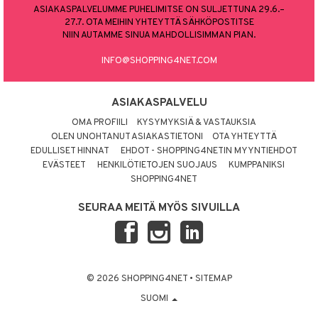
ASIAKASPALVELUMME PUHELIMITSE ON SULJETTUNA 29.6.–
27.7. OTA MEIHIN YHTEYTTÄ SÄHKÖPOSTITSE
NIIN AUTAMME SINUA MAHDOLLISIMMAN PIAN.
INFO@SHOPPING4NET.COM
ASIAKASPALVELU
OMA PROFIILI
KYSYMYKSIÄ & VASTAUKSIA
OLEN UNOHTANUT ASIAKASTIETONI
OTA YHTEYTTÄ
EDULLISET HINNAT
EHDOT - SHOPPING4NETIN MYYNTIEHDOT
EVÄSTEET
HENKILÖTIETOJEN SUOJAUS
KUMPPANIKSI
SHOPPING4NET
SEURAA MEITÄ MYÖS SIVUILLA
© 2026 SHOPPING4NET
•
SITEMAP
SUOMI