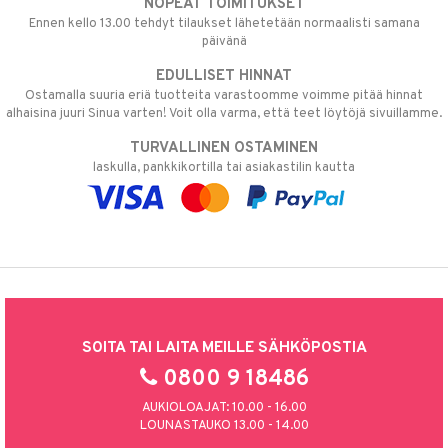
NOPEAT TOIMITUKSET
Ennen kello 13.00 tehdyt tilaukset lähetetään normaalisti samana
päivänä
EDULLISET HINNAT
Ostamalla suuria eriä tuotteita varastoomme voimme pitää hinnat
alhaisina juuri Sinua varten! Voit olla varma, että teet löytöjä sivuillamme.
TURVALLINEN OSTAMINEN
laskulla, pankkikortilla tai asiakastilin kautta
SOITA TAI LAITA MEILLE SÄHKÖPOSTIA
0800 9 18486
AUKIOLOAJAT: 10.00 - 16.00
LOUNASTAUKO 13.00 - 14.00