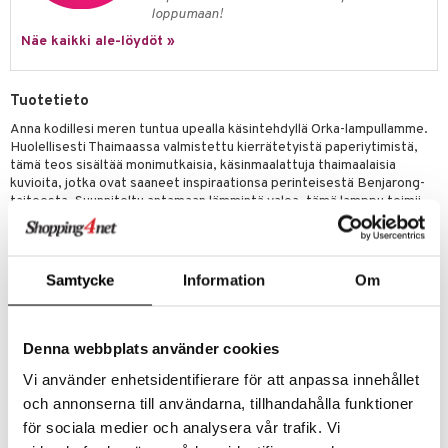
loppumaan!
Näe kaikki ale-löydöt »
Tuotetieto
Anna kodillesi meren tuntua upealla käsintehdyllä Orka-lampullamme.
Huolellisesti Thaimaassa valmistettu kierrätetyistä paperiytimistä,
tämä teos sisältää monimutkaisia, käsinmaalattuja thaimaalaisia
kuvioita, jotka ovat saaneet inspiraationsa perinteisestä Benjarong-
taiteesta. Suunniteltu antamaan lämmintä valoa, tämä lamppu toimii
paitsi kauniina koristeellisena keskipisteenä ja se myös tuo
ympäristöösi ripauksen kestävää eleganssia.
Koko
: Noin 12 x 24 x 13,5 cm.
Samtycke
Information
Om
Materiaali
: Kierrätetystä paperista valmistettu papier-maché,
edistää kestävää sisustusta.
Käsinmaalattu yksityiskohtaisilla thaimaalaisilla kuvioilla, mikä antaa
Denna webbplats använder cookies
sille ainutlaatuisen taiteellisen kosketuksen.
Vi använder enhetsidentifierare för att anpassa innehållet
Huomiota herättävä orkan muoto yhdistää voimakkaan suunnittelun ja
toiminnallisen valaistuksen, luoden kiehtovan keskipisteen mihin
och annonserna till användarna, tillhandahålla funktioner
tahansa huoneeseen.
för sociala medier och analysera vår trafik. Vi
Helppo puhdistaa kostealla liinalla.