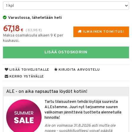
tuotetta
tyisveitset
& Baaritarvikkeet
 verkkokaupasta
Varastossa, lähetetään heti
ttiöveitset
67,18
rinta- & Vihannesveitset
€
(
83,98
€
)
ILMAINEN TOIMITUS!
Maksa osamaksulla alkaen 9 € per
kkuulaudat
kuukausi.
päveitset
LISÄÄ OSTOSKORIIN
tsenteroittimet
tsisetit
LISÄÄ TOIVELISTALLE
KIRJOITA ARVOSTELU
KERRO YSTÄVÄLLE
tsitarvikkeet
ALE - on aika napsauttaa löydöt kotiin!
Tartu tilaisuuteen tehdä löytöjä suuresta
ALEstamme. Juuri nyt tarjoamme suuren
valikoiman jännittäviä tuotteita alennetuilla
hinnoilla!
Ale on voimassa 31.8.2026 asti mutta ole
nopea - suosikkituotteesi voivat päästä