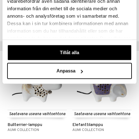
vidarebefordrar även sådana identifierare och annan
information från din enhet till de sociala medier och
annons- och analysföretag som vi samarbetar med.
Tuotenumero
Dessa kan i sin tur kombinera informationen med annan
IHB01-1-XX
information som du har tillhandahållit eller som de har
samlat in när du har använt deras tjänster. Du godkänner
Vinkkejä sinulle
våra cookies vid fortsatt användande av vår webbplats.
Tillåt alla
Anpassa
Saatavana useana vaihtoehtona
Saatavana useana vaihtoehtona
Bullterrier-lamppu
Elefanttilamppu
AUMI COLLECTION
AUMI COLLECTION