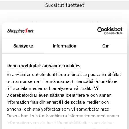
Suositut tuotteet
Samtycke
Information
Om
Denna webbplats använder cookies
Saatavana useana vaihtoehtona
Saatavana useana vaihtoehtona
Vi använder enhetsidentifierare för att anpassa innehållet
LED Kruunukynttilä Shiny 38 cm
LED Kruunukynttilä 24 cm
och annonserna till användarna, tillhandahålla funktioner
DELUXE HOMEART
DELUXE HOMEART
för sociala medier och analysera vår trafik. Vi
24,99
20,99
vidarebefordrar även sådana identifierare och annan
€
€
information från din enhet till de sociala medier och
annons- och analysföretag som vi samarbetar med.
Dessa kan i sin tur kombinera informationen med annan
information som du har tillhandahållit eller som de har