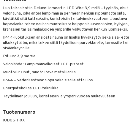
Luo taikaa kotiin DeluxeHomeartin LED Wire 3,9 m:llä – tyylikäs, ohut
tyisveitset
& Baaritarvikkeet
valonauha, joka antaa lämpimän ja pehmeän hehkun riippumatta siitä,
käytätkö sitä kattauksiin, koristeisiin tai talvimukavuuteen. Joustava
ttiöveitset
hopealanka tekee nauhan muotoilusta helppoa kuusenoksien, hyllyjen,
kranssien tai lasimaljakoiden ympärille vaikuttavan hehkun luomiseksi.
rinta- & Vihannesveitset
IP44-luokituksen ansiosta nauha on lisäksi hyväksytty sekä sisä- että
kkuulaudat
ulkokäyttöön, mikä tekee siitä täydellisen parvekkeelle, terassille tai
sisäänkäynnille.
päveitset
Pituus: 3,9 metriä
tsenteroittimet
Valonlähde: Lämpimänvalkoiset LED-pisteet
tsisetit
Muotoilu: Ohut, muotoiltava metallilanka
IP44 – Vedenkestävä: Sopii sekä sisälle että ulos
tsitarvikkeet
Energiatehokas LED-tekniikka
Täydellinen jouluun, koristeisiin ja ympäri vuoden mukavuuteen
Tuotenumero
IUD05-1-XX