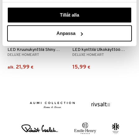
samlat in när du har använt deras tjänster. Du godkänner
våra cookies vid fortsatt användande av vår webbplats.
Tillåt alla
Anpassa
Saatavana useana vaihtoehtona
Saatavana useana vaihtoehtona
LED Kruunukynttilä Shiny 28 cm
LED kynttilä Ulkokäyttöön 7,5x12,5 cm
DELUXE HOMEART
DELUXE HOMEART
21,99
15,99
alk.
€
€