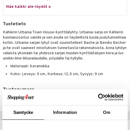
Näe kaikki ale-löydöt »
Tuotetieto
Kählerin Urbania Town House-kynttilälyhty. Urbania-sarja on Kählerin
kunnianosoitus valolle ja sen avulla on täydellistä luoda joulutunnelmaa
kotiin. Urbania-sarjan lyhyt ovat suunnitelleet Bache ja Bendix Becker
ja he ovat saaneet innoituksen tunnetuista rakennuksista. Anna lyhdyn
valaista yksinään tai yhdessä sarjan muiden kynttilätalojen kera ja luo
uniikki ilme ikkunalaudalle, pöydälle tai hyllylle.
Materiaali: Keramiikka
Koko: Leveys: 9 cm, Korkeus: 12,5 cm, Syvyys: 9 cm
Tuotenumero
ICA61-1-XX
Samtycke
Information
Om
Vinkkejä sinulle