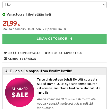
tyisveitset
& Baaritarvikkeet
Varastossa, lähetetään heti
ttiöveitset
21,99
rinta- & Vihannesveitset
€
Maksa osamaksulla alkaen 5 € per kuukausi.
kkuulaudat
LISÄÄ OSTOSKORIIN
päveitset
tsenteroittimet
LISÄÄ TOIVELISTALLE
KIRJOITA ARVOSTELU
tsisetit
KERRO YSTÄVÄLLE
tsitarvikkeet
ALE - on aika napsauttaa löydöt kotiin!
Tartu tilaisuuteen tehdä löytöjä suuresta
ALEstamme. Juuri nyt tarjoamme suuren
valikoiman jännittäviä tuotteita alennetuilla
hinnoilla!
Ale on voimassa 31.8.2026 asti mutta ole
nopea - suosikkituotteesi voivat päästä
loppumaan!