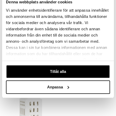
Denna webbplats använder cookies
Vi använder enhetsidentifierare för att anpassa innehållet
och annonserna till användarna, tillhandahålla funktioner
för sociala medier och analysera vår trafik. Vi
vidarebefordrar även sådana identifierare och annan
information från din enhet till de sociala medier och
annons- och analysföretag som vi samarbetar med.
Dessa kan i sin tur kombinera informationen med annan
Urbania Kynttilälyhty Tivoli
Urbania Tuikkulyhty Galleri
information som du har tillhandahållit eller som de har
KÄHLER
KÄHLER
samlat in när du har använt deras tjänster. Du godkänner
våra cookies vid fortsatt användande av vår webbplats.
31,90
16,90
€
€
Tillåt alla
Anpassa