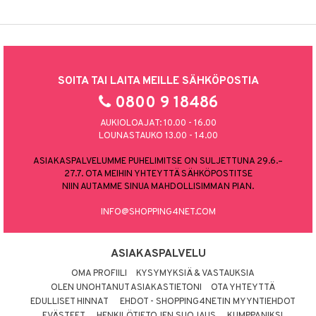
SOITA TAI LAITA MEILLE SÄHKÖPOSTIA
0800 9 18486
AUKIOLOAJAT: 10.00 - 16.00
LOUNASTAUKO 13.00 - 14.00
ASIAKASPALVELUMME PUHELIMITSE ON SULJETTUNA 29.6.–
27.7. OTA MEIHIN YHTEYTTÄ SÄHKÖPOSTITSE
NIIN AUTAMME SINUA MAHDOLLISIMMAN PIAN.
INFO@SHOPPING4NET.COM
ASIAKASPALVELU
OMA PROFIILI
KYSYMYKSIÄ & VASTAUKSIA
OLEN UNOHTANUT ASIAKASTIETONI
OTA YHTEYTTÄ
EDULLISET HINNAT
EHDOT - SHOPPING4NETIN MYYNTIEHDOT
EVÄSTEET
HENKILÖTIETOJEN SUOJAUS
KUMPPANIKSI