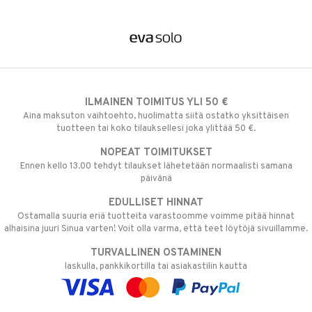
ILMAINEN TOIMITUS YLI 50 €
Aina maksuton vaihtoehto, huolimatta siitä ostatko yksittäisen
tuotteen tai koko tilauksellesi joka ylittää 50 €.
NOPEAT TOIMITUKSET
Ennen kello 13.00 tehdyt tilaukset lähetetään normaalisti samana
päivänä
EDULLISET HINNAT
Ostamalla suuria eriä tuotteita varastoomme voimme pitää hinnat
alhaisina juuri Sinua varten! Voit olla varma, että teet löytöjä sivuillamme.
TURVALLINEN OSTAMINEN
laskulla, pankkikortilla tai asiakastilin kautta