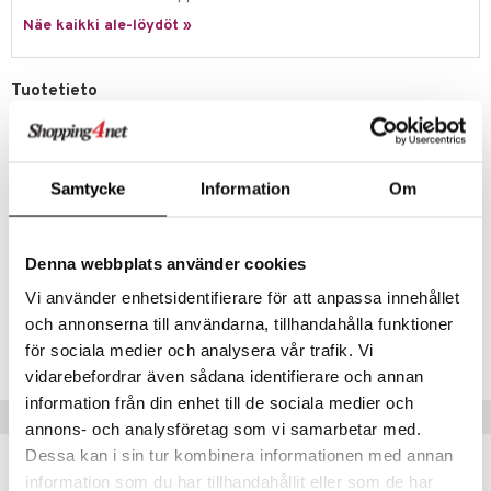
Näe kaikki ale-löydöt »
Tuotetieto
Kählerin Urbania-sarjan miniatyyritalo Funktio on ihanaa valoa luova
kynttilälyhty. Talo on valmistettu keramiikasta ja ikkunat ovat käsin
leikatut. Urbania-sarjan ovat suunnitelleet Bache ja Bendix Becker ja
lyhtyjä löytyy monessa versiossa. Luo itsellesi oma valokaupunki
Samtycke
Information
Om
näiden kauniiden kynttilälyhtyhjen avulla.
Materiaali: Keramiikka
Koko: Leveys: 7 cm, Korkeus: 9 cm
Denna webbplats använder cookies
Vi använder enhetsidentifierare för att anpassa innehållet
Tuotenumero
och annonserna till användarna, tillhandahålla funktioner
ICA98-1-XX
för sociala medier och analysera vår trafik. Vi
vidarebefordrar även sådana identifierare och annan
information från din enhet till de sociala medier och
Vinkkejä sinulle
annons- och analysföretag som vi samarbetar med.
Dessa kan i sin tur kombinera informationen med annan
information som du har tillhandahållit eller som de har