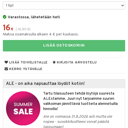
tyisveitset
& Baaritarvikkeet
Varastossa, lähetetään heti
ttiöveitset
16
rinta- & Vihannesveitset
€
(
16,90
€
)
Maksa osamaksulla alkaen 4 € per kuukausi.
kkuulaudat
LISÄÄ OSTOSKORIIN
päveitset
tsenteroittimet
LISÄÄ TOIVELISTALLE
KIRJOITA ARVOSTELU
tsisetit
KERRO YSTÄVÄLLE
tsitarvikkeet
ALE - on aika napsauttaa löydöt kotiin!
Tartu tilaisuuteen tehdä löytöjä suuresta
ALEstamme. Juuri nyt tarjoamme suuren
valikoiman jännittäviä tuotteita alennetuilla
hinnoilla!
Ale on voimassa 31.8.2026 asti mutta ole
nopea - suosikkituotteesi voivat päästä
loppumaan!