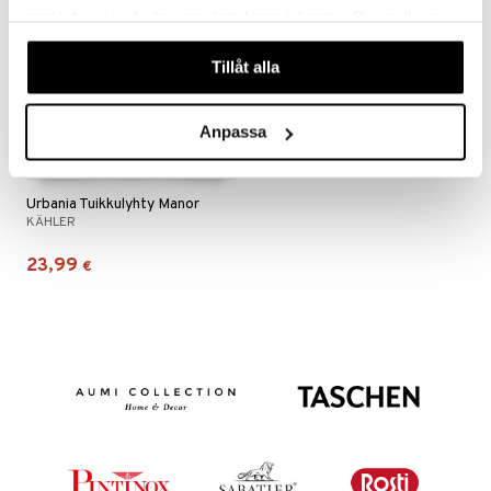
samlat in när du har använt deras tjänster. Du godkänner
våra cookies vid fortsatt användande av vår webbplats.
Tillåt alla
Anpassa
Urbania Tuikkulyhty Manor
KÄHLER
23,99
€