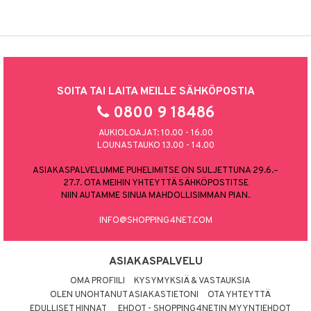
SOITA TAI LAITA MEILLE SÄHKÖPOSTIA
0800 9 18486
AUKIOLOAJAT: 10.00 - 16.00
LOUNASTAUKO 13.00 - 14.00
ASIAKASPALVELUMME PUHELIMITSE ON SULJETTUNA 29.6.–
27.7. OTA MEIHIN YHTEYTTÄ SÄHKÖPOSTITSE
NIIN AUTAMME SINUA MAHDOLLISIMMAN PIAN.
INFO@SHOPPING4NET.COM
ASIAKASPALVELU
OMA PROFIILI
KYSYMYKSIÄ & VASTAUKSIA
OLEN UNOHTANUT ASIAKASTIETONI
OTA YHTEYTTÄ
EDULLISET HINNAT
EHDOT - SHOPPING4NETIN MYYNTIEHDOT