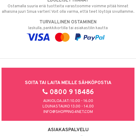
EDULLISET HINNAT
Ostamalla suuria eriä tuotteita varastoomme voimme pitää hinnat
alhaisina juuri Sinua varten! Voit olla varma, että teet löytöjä sivuillamme.
TURVALLINEN OSTAMINEN
laskulla, pankkikortilla tai asiakastilin kautta
SOITA TAI LAITA MEILLE SÄHKÖPOSTIA
0800 9 18486
AUKIOLOAJAT: 10.00 - 16.00
LOUNASTAUKO 13.00 - 14.00
INFO@SHOPPING4NET.COM
ASIAKASPALVELU