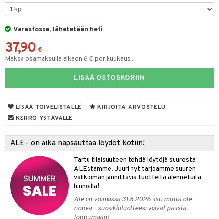
tyisveitset
& Baaritarvikkeet
Varastossa, lähetetään heti
ttiöveitset
37,90
rinta- & Vihannesveitset
€
Maksa osamaksulla alkaen 6 € per kuukausi.
kkuulaudat
LISÄÄ OSTOSKORIIN
päveitset
tsenteroittimet
LISÄÄ TOIVELISTALLE
KIRJOITA ARVOSTELU
tsisetit
KERRO YSTÄVÄLLE
tsitarvikkeet
ALE - on aika napsauttaa löydöt kotiin!
Tartu tilaisuuteen tehdä löytöjä suuresta
ALEstamme. Juuri nyt tarjoamme suuren
valikoiman jännittäviä tuotteita alennetuilla
hinnoilla!
Ale on voimassa 31.8.2026 asti mutta ole
nopea - suosikkituotteesi voivat päästä
loppumaan!