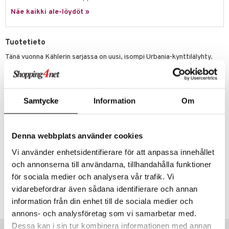
Näe kaikki ale-löydöt »
Tuotetieto
Tänä vuonna Kählerin sarjassa on uusi, isompi Urbania-kynttilälyhty.
Tämä uusi Lighthouse City koostuu pienemmistä rakennuksista, jotka
muistuttavat kaupungin toria. Siihen voi laittaa tuikkukynttilän tai
LED-valon. Sopii ikkunalaudalle tai kauniiksi koriste-esineeksi
pöydälle, piirongille tai kirjahyllyyn, se tulee antamaan upeaa
Samtycke
Information
Om
tunnelmaan koko vuoden. Urbania-kynttilälyhdyn on suunnitellut Mette
Bache ja Barbara Bendix Becker.
Korkeus: 21 cm
Denna webbplats använder cookies
Leveys: 20,5 cm
Vi använder enhetsidentifierare för att anpassa innehållet
Syvyys: 8 cm
och annonserna till användarna, tillhandahålla funktioner
för sociala medier och analysera vår trafik. Vi
Tuotenumero
vidarebefordrar även sådana identifierare och annan
ITJ26-1-XX
information från din enhet till de sociala medier och
annons- och analysföretag som vi samarbetar med.
Dessa kan i sin tur kombinera informationen med annan
Vinkkejä sinulle