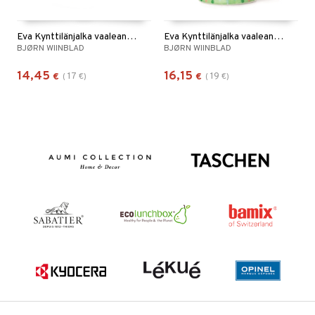
Eva Kynttilänjalka vaaleansininen 9,5cm
Eva Kynttilänjalka vaaleanvihreä 9,5cm
BJØRN WIINBLAD
BJØRN WIINBLAD
14,45
16,15
17
19
€
(
€
)
€
(
€
)