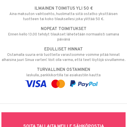
ILMAINEN TOIMITUS YLI 50 €
Aina maksuton vaihtoehto, huolimatta siitä ostatko yksittäisen
tuotteen tai koko tilauksellesi joka ylittää 50 €.
NOPEAT TOIMITUKSET
Ennen kello 13.00 tehdyt tilaukset lähetetään normaalisti samana
päivänä
EDULLISET HINNAT
Ostamalla suuria eriä tuotteita varastoomme voimme pitää hinnat
alhaisina juuri Sinua varten! Voit olla varma, että teet löytöjä sivuillamme.
TURVALLINEN OSTAMINEN
laskulla, pankkikortilla tai asiakastilin kautta
SOITA TAI LAITA MEILLE SÄHKÖPOSTIA