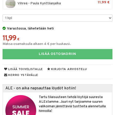
11,99 €
Vihreä - Paula Kynttilanjalka
tyisveitset
& Baaritarvikkeet
ttiöveitset
rinta- & Vihannesveitset
Varastossa, lähetetään heti
kkuulaudat
11,99
€
päveitset
Maksa osamaksulla alkaen 4 € per kuukausi.
tsenteroittimet
LISÄÄ OSTOSKORIIN
tsisetit
LISÄÄ TOIVELISTALLE
KIRJOITA ARVOSTELU
tsitarvikkeet
KERRO YSTÄVÄLLE
ALE - on aika napsauttaa löydöt kotiin!
Tartu tilaisuuteen tehdä löytöjä suuresta
ALEstamme. Juuri nyt tarjoamme suuren
valikoiman jännittäviä tuotteita alennetuilla
hinnoilla!