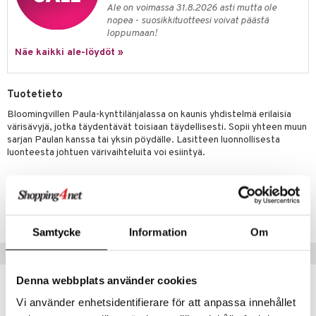
Ale on voimassa 31.8.2026 asti mutta ole
nopea - suosikkituotteesi voivat päästä
loppumaan!
Näe kaikki ale-löydöt »
Tuotetieto
Bloomingvillen Paula-kynttilänjalassa on kaunis yhdistelmä erilaisia
värisävyjä, jotka täydentävät toisiaan täydellisesti. Sopii yhteen muun
sarjan Paulan kanssa tai yksin pöydälle. Lasitteen luonnollisesta
luonteesta johtuen värivaihteluita voi esiintyä.
Tuotenumero
ITS69-1-BR
Samtycke
Information
Om
Suositut tuotteet
Denna webbplats använder cookies
Vi använder enhetsidentifierare för att anpassa innehållet