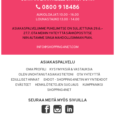
0800 9 18486
AUKIOLOAJAT: 10.00 - 16.00
LOUNASTAUKO 13.00 - 14.00
ASIAKASPALVELUMME PUHELIMITSE ON SULJETTUNA 29.6.–
27.7. OTA MEIHIN YHTEYTTÄ SÄHKÖPOSTITSE
NIIN AUTAMME SINUA MAHDOLLISIMMAN PIAN.
INFO@SHOPPING4NET.COM
ASIAKASPALVELU
OMA PROFIILI
KYSYMYKSIÄ & VASTAUKSIA
OLEN UNOHTANUT ASIAKASTIETONI
OTA YHTEYTTÄ
EDULLISET HINNAT
EHDOT - SHOPPING4NETIN MYYNTIEHDOT
EVÄSTEET
HENKILÖTIETOJEN SUOJAUS
KUMPPANIKSI
SHOPPING4NET
SEURAA MEITÄ MYÖS SIVUILLA