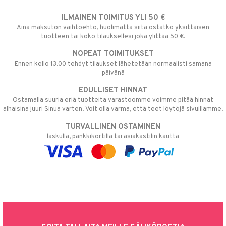
ILMAINEN TOIMITUS YLI 50 €
Aina maksuton vaihtoehto, huolimatta siitä ostatko yksittäisen
tuotteen tai koko tilauksellesi joka ylittää 50 €.
NOPEAT TOIMITUKSET
Ennen kello 13.00 tehdyt tilaukset lähetetään normaalisti samana
päivänä
EDULLISET HINNAT
Ostamalla suuria eriä tuotteita varastoomme voimme pitää hinnat
alhaisina juuri Sinua varten! Voit olla varma, että teet löytöjä sivuillamme.
TURVALLINEN OSTAMINEN
laskulla, pankkikortilla tai asiakastilin kautta