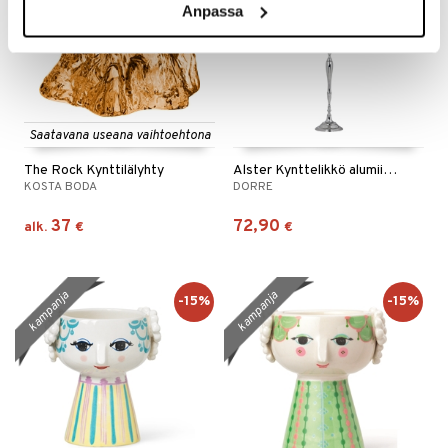
Anpassa
Saatavana useana vaihtoehtona
The Rock Kynttilälyhty
Alster Kynttelikkö alumiinia 5-haarainen.
KOSTA BODA
DORRE
37
72,90
alk.
€
€
kampanja
kampanja
-15%
-15%