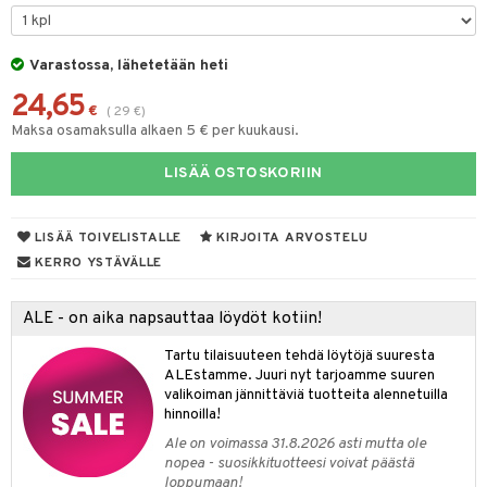
tyisveitset
& Baaritarvikkeet
Varastossa, lähetetään heti
ttiöveitset
24,65
rinta- & Vihannesveitset
€
(
29
€
)
Maksa osamaksulla alkaen 5 € per kuukausi.
kkuulaudat
LISÄÄ OSTOSKORIIN
päveitset
tsenteroittimet
LISÄÄ TOIVELISTALLE
KIRJOITA ARVOSTELU
tsisetit
KERRO YSTÄVÄLLE
tsitarvikkeet
ALE - on aika napsauttaa löydöt kotiin!
Tartu tilaisuuteen tehdä löytöjä suuresta
ALEstamme. Juuri nyt tarjoamme suuren
valikoiman jännittäviä tuotteita alennetuilla
hinnoilla!
Ale on voimassa 31.8.2026 asti mutta ole
nopea - suosikkituotteesi voivat päästä
loppumaan!