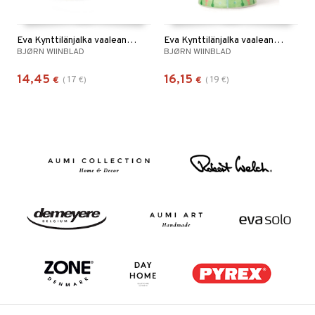
Eva Kynttilänjalka vaaleansininen 9,5cm
Eva Kynttilänjalka vaaleanvihreä 9,5cm
BJØRN WIINBLAD
BJØRN WIINBLAD
14,45
16,15
17
19
€
(
€
)
€
(
€
)