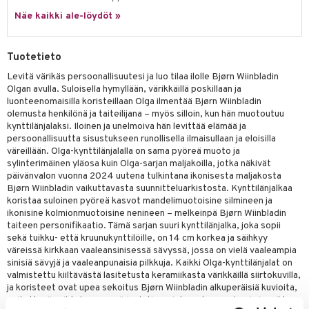
Näe kaikki ale-löydöt »
Tuotetieto
Levitä värikäs persoonallisuutesi ja luo tilaa ilolle Bjørn Wiinbladin
Olgan avulla. Suloisella hymyllään, värikkäillä poskillaan ja
luonteenomaisilla koristeillaan Olga ilmentää Bjørn Wiinbladin
olemusta henkilönä ja taiteilijana – myös silloin, kun hän muotoutuu
kynttilänjalaksi. Iloinen ja unelmoiva hän levittää elämää ja
persoonallisuutta sisustukseen runollisella ilmaisullaan ja eloisilla
väreillään. Olga-kynttilänjalalla on sama pyöreä muoto ja
sylinterimäinen yläosa kuin Olga-sarjan maljakoilla, jotka näkivät
päivänvalon vuonna 2024 uutena tulkintana ikonisesta maljakosta
Bjørn Wiinbladin vaikuttavasta suunnitteluarkistosta. Kynttilänjalkaa
koristaa suloinen pyöreä kasvot mandelimuotoisine silmineen ja
ikonisine kolmionmuotoisine nenineen – melkeinpä Bjørn Wiinbladin
taiteen personifikaatio. Tämä sarjan suuri kynttilänjalka, joka sopii
sekä tuikku- että kruunukynttilöille, on 14 cm korkea ja säihkyy
väreissä kirkkaan vaaleansinisessä sävyssä, jossa on vielä vaaleampia
sinisiä sävyjä ja vaaleanpunaisia pilkkuja. Kaikki Olga-kynttilänjalat on
valmistettu kiiltävästä lasitetusta keramiikasta värikkäillä siirtokuvilla,
ja koristeet ovat upea sekoitus Bjørn Wiinbladin alkuperäisiä kuvioita,
esitettynä vaihtelevassa väripaletissa, joka antaa modernin ja raikkaan