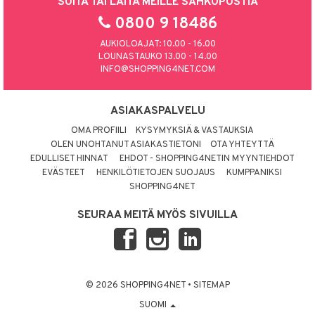
SOITA TAI LAITA MEILLE SÄHKÖPOSTIA
0800 9 18486
AUKIOLOAJAT: 10.00 - 16.00
LOUNASTAUKO 13.00 - 14.00
INFO@SHOPPING4NET.COM
ASIAKASPALVELU
OMA PROFIILI
KYSYMYKSIÄ & VASTAUKSIA
OLEN UNOHTANUT ASIAKASTIETONI
OTA YHTEYTTÄ
EDULLISET HINNAT
EHDOT - SHOPPING4NETIN MYYNTIEHDOT
EVÄSTEET
HENKILÖTIETOJEN SUOJAUS
KUMPPANIKSI
SHOPPING4NET
SEURAA MEITÄ MYÖS SIVUILLA
© 2026 SHOPPING4NET
•
SITEMAP
SUOMI