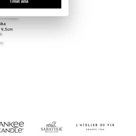
Tillåt alla
alka
n 9,5cm
AD
€
)