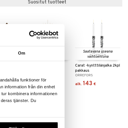
Suositut tuotteet
 useana
Saatavana useana
Om
htona
vaihtoehtona
tilälyhty
Alster Kynttelikkö
Carat -kyntttilänjalka 2kpl
alumiinia 5-haarainen.
pakkaus
DORRE
ORREFORS
andahålla funktioner för
72,90
143
€
alk.
€
n information från din enhet
 tur kombinera informationen
 deras tjänster. Du
-15%