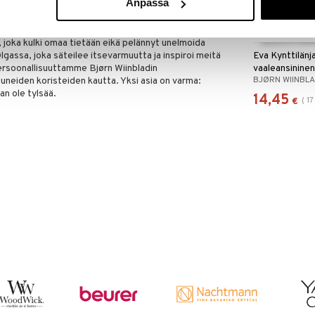
Anpassa
a värikkäillä siirtokuvilla, ja koristeet ovat upea
isiä kuvioita, esitettynä vaihtelevassa väripaletissa,
en. Bjørn Wiinblad oli elämäniloinen taiteilija, jolla
s, joka kulki omaa tietään eikä pelännyt unelmoida
lgassa, joka säteilee itsevarmuutta ja inspiroi meitä
Eva Kynttilänj
rsoonallisuuttamme Bjørn Wiinbladin
vaaleansinine
BJØRN WIINBL
tuneiden koristeiden kautta. Yksi asia on varma:
n ole tylsää.
14,45
(
17
€