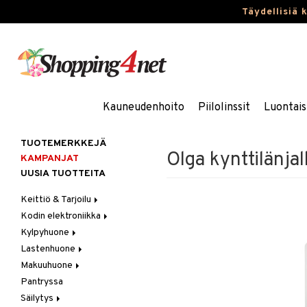
Täydellisiä 
Kauneudenhoito
Piilolinssit
Luontais
TUOTEMERKKEJÄ
Olga kynttilänja
KAMPANJAT
UUSIA TUOTTEITA
Keittiö & Tarjoilu
Kodin elektroniikka
Aterimet
Kylpyhuone
Kannut & Karahvit
Ääni
Lastenhuone
Keittiösäilytys
Kylpyhuoneen sisustus
Makuuhuone
Keittiötekstiilit
Kylpyhuoneen tarvikkeita
Kylpyhuoneen koristelu
Pantryssa
Keittiövälineet
Kylpyhuoneen tekstiilit
Lasten huonekalut
Huovat & Saalit
Säilytys
Kodinkoneet
Lasten lamput
Koristetyynyt