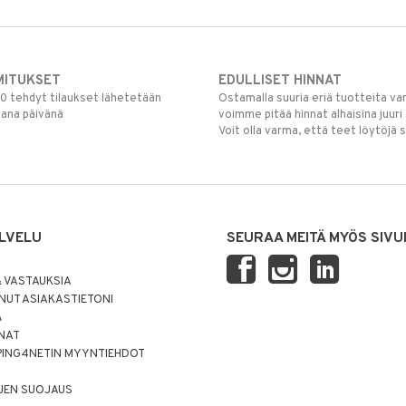
MITUKSET
EDULLISET HINNAT
00 tehdyt tilaukset lähetetään
Ostamalla suuria eriä tuotteita 
mana päivänä
voimme pitää hinnat alhaisina juuri
Voit olla varma, että teet löytöjä 
LVELU
SEURAA MEITÄ MYÖS SIVU
 VASTAUKSIA
UT ASIAKASTIETONI
Ä
NNAT
PING4NETIN MYYNTIEHDOT
JEN SUOJAUS