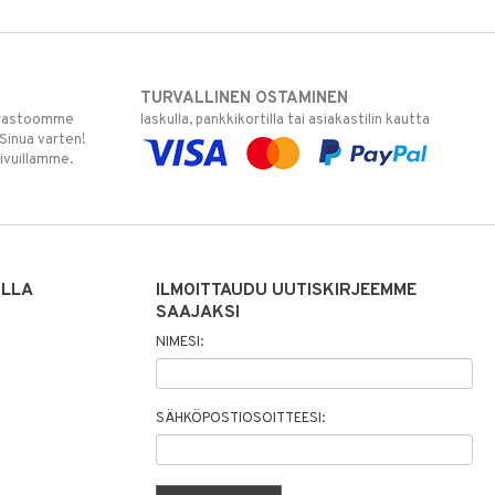
TURVALLINEN OSTAMINEN
varastoomme
laskulla, pankkikortilla tai asiakastilin kautta
 Sinua varten!
sivuillamme.
ILLA
ILMOITTAUDU UUTISKIRJEEMME
SAAJAKSI
NIMESI:
SÄHKÖPOSTIOSOITTEESI: