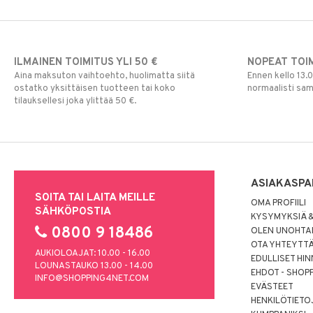
ILMAINEN TOIMITUS YLI 50 €
NOPEAT TOI
Aina maksuton vaihtoehto, huolimatta siitä
Ennen kello 13.
ostatko yksittäisen tuotteen tai koko
normaalisti sa
tilauksellesi joka ylittää 50 €.
ASIAKASPA
SOITA TAI LAITA MEILLE
OMA PROFIILI
SÄHKÖPOSTIA
KYSYMYKSIÄ &
0800 9 18486
OLEN UNOHTAN
OTA YHTEYTT
AUKIOLOAJAT: 10.00 - 16.00
EDULLISET HI
LOUNASTAUKO 13.00 - 14.00
EHDOT - SHOP
INFO@SHOPPING4NET.COM
EVÄSTEET
HENKILÖTIETO