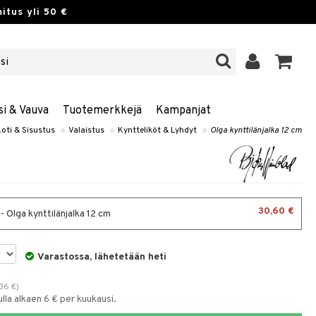
itus yli 50 €
si & Vauva
Tuotemerkkejä
Kampanjat
oti & Sisustus
»
Valaistus
»
Kyntteliköt & Lyhdyt
»
Olga kynttilänjalka 12 cm
30,60 €
- Olga kynttilänjalka 12 cm
Varastossa, lähetetään heti
36
€
)
la alkaen 6 € per kuukausi.