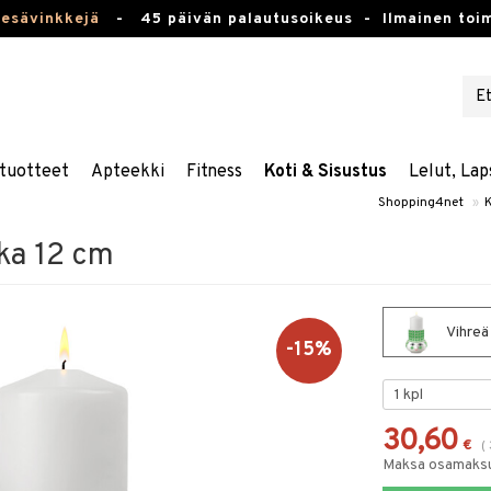
kesävinkkejä
-
45 päivän palautusoikeus -
Ilmainen toim
tuotteet
Apteekki
Fitness
Koti & Sisustus
Lelut, Lap
Shopping4net
»
K
lka 12 cm
Vihreä 
-15%
30,60
€
(
Maksa osamaksul