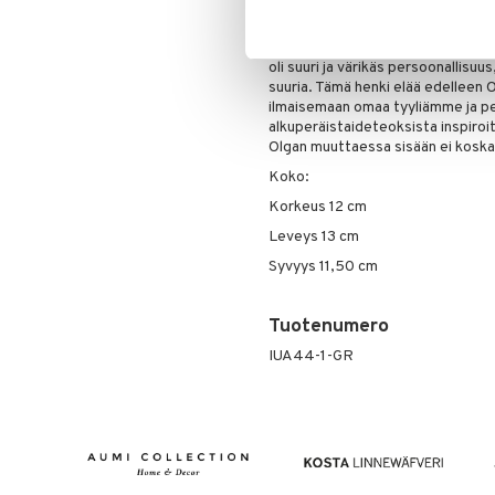
kiiltävästä lasitetusta keramiikast
sekoitus Bjørn Wiinbladin alkuperä
joka antaa modernin ja raikkaan ilme
oli suuri ja värikäs persoonallisuu
suuria. Tämä henki elää edelleen O
ilmaisemaan omaa tyyliämme ja pe
alkuperäistaideteoksista inspiroi
Olgan muuttaessa sisään ei koskaa
Koko:
Korkeus 12 cm
Leveys 13 cm
Syvyys 11,50 cm
Tuotenumero
IUA44-1-GR