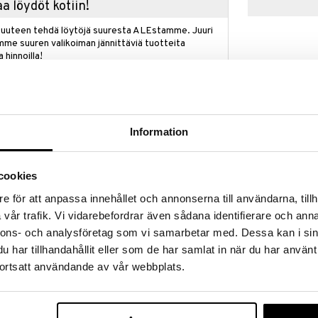
a löydöt kotiin!
isuuteen tehdä löytöjä suuresta ALEstamme. Juuri
mme suuren valikoiman jännittäviä tuotteita
a hinnoilla!
massa 31.8.2026 asti mutta ole nopea -
otteesi voivat päästä loppumaan!
i ale-löydöt »
Saatavana
Information
vaihtoe
The Rock Kynt
 luo tilaa ilolle Bjørn Wiinbladin Olgan avulla.
cookies
skillaan ja luonteenomaisilla koristeillaan Olga
KOSTA BODA
henkilönä ja taiteilijana – myös silloin, kun hän saa
e för att anpassa innehållet och annonserna till användarna, tillh
37
 ja unelmoiva Olga tuo elämää ja persoonallisuutta
alk.
€
vår trafik. Vi vidarebefordrar även sådana identifierare och anna
an ja eloisilla väreillään. Olga-kynttilänjalalla on sama
nnons- och analysföretag som vi samarbetar med. Dessa kan i sin
äosa kuin Olga-sarjan maljakoilla, jotka näkivät
ulkintana ikonisesta maljakosta Bjørn Wiinbladin
har tillhandahållit eller som de har samlat in när du har använt
kampanja
ta. Kynttilänjalkaa koristaa suloinen pyöreä kasvot
ortsatt användande av vår webbplats.
konisine kolmionmuotoisine nenineen – melkeinpä
aatio. Tämä sarjan suuri kynttilänjalka, joka sopii
ttilöille, on 12 cm korkea ja loistaa väreissä
uin. Kaikki Olga-kynttilänjalat on valmistettu