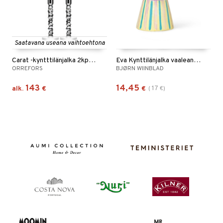
Saatavana useana vaihtoehtona
Carat -kyntttilänjalka 2kpl pakkaus
Eva Kynttilänjalka vaaleansininen 9,5cm
ORREFORS
BJØRN WIINBLAD
143
14,45
17
alk.
€
€
(
€
)