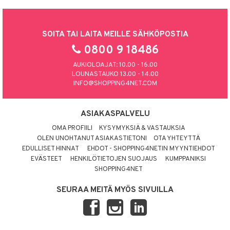
SOITA TAI LAITA MEILLE SÄHKÖPOSTIA
0800 9 18486
AUKIOLOAJAT: 10.00 - 16.00
LOUNASTAUKO 13.00 - 14.00
INFO@SHOPPING4NET.COM
ASIAKASPALVELU
OMA PROFIILI
KYSYMYKSIÄ & VASTAUKSIA
OLEN UNOHTANUT ASIAKASTIETONI
OTA YHTEYTTÄ
EDULLISET HINNAT
EHDOT - SHOPPING4NETIN MYYNTIEHDOT
EVÄSTEET
HENKILÖTIETOJEN SUOJAUS
KUMPPANIKSI
SHOPPING4NET
SEURAA MEITÄ MYÖS SIVUILLA