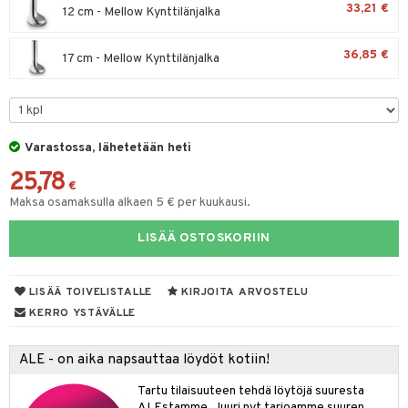
33,21 €
12 cm - Mellow Kynttilänjalka
tyisveitset
& Baaritarvikkeet
36,85 €
17 cm - Mellow Kynttilänjalka
ttiöveitset
rinta- & Vihannesveitset
kkuulaudat
Varastossa, lähetetään heti
päveitset
25,78
tsenteroittimet
€
Maksa osamaksulla alkaen 5 € per kuukausi.
tsisetit
LISÄÄ OSTOSKORIIN
tsitarvikkeet
LISÄÄ TOIVELISTALLE
KIRJOITA ARVOSTELU
KERRO YSTÄVÄLLE
ALE - on aika napsauttaa löydöt kotiin!
Tartu tilaisuuteen tehdä löytöjä suuresta
ALEstamme. Juuri nyt tarjoamme suuren