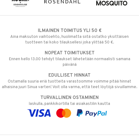
ILMAINEN TOIMITUS YLI 50 €
Aina maksuton vaihtoehto, huolimatta siitä ostatko yksittäisen
tuotteen tai koko tilauksellesi joka ylittää 50 €.
NOPEAT TOIMITUKSET
Ennen kello 13.00 tehdyt tilaukset lähetetään normaalisti samana
päivänä
EDULLISET HINNAT
Ostamalla suuria eriä tuotteita varastoomme voimme pitää hinnat
alhaisina juuri Sinua varten! Voit olla varma, että teet löytöjä sivuillamme.
TURVALLINEN OSTAMINEN
laskulla, pankkikortilla tai asiakastilin kautta