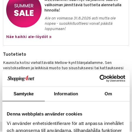
valikoiman jännittäviä tuotteita alennetuilla
hinnoilla!
Ale on voimassa 31.8.2026 asti mutta ole
nopea - suosikkituotteesi voivat päästä
loppumaan!
Näe kaikki ale-löydöt »
Tuotetieto
Kaunista kotisi viehättävällä Mellow-kynttilänjalallamme. Sen
veistoksellinen ja leikkisä muoto tuo sisustukseesi tai kattaukseesi
viehättävän ja persoonallisen lisän. Kun liekkien valo heijastuu
kiiltävästä pinnasta, syntyy kiehtova ja tanssiva valoleikki. Saatavana
eri kokoisina ja myös 3-pakkauksena, jossa on kaikki koot.
Samtycke
Information
Om
Tuotenumero
ITU67-8-XX
Denna webbplats använder cookies
Vi använder enhetsidentifierare för att anpassa innehållet
Suositut tuotteet
och annonserna till användarna, tillhandahålla funktioner