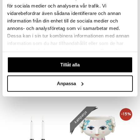
för sociala medier och analysera vår trafik. Vi
vidarebefordrar även sådana identifierare och annan
information från din enhet till de sociala medier och
annons- och analysföretag som vi samarbetar med.
Dessa kan i sin tur kombinera informationen med annan
information som du har tillhandahållit eller som de har
samlat in när du har använt deras tjänster. Du godkänner
våra cookies vid fortsatt användande av vår webbplats.
Saatavana useana vaihtoehtona
Tillåt alla
The Rock Kynttilälyhty
Alster Kynttelikkö alumiinia 5-haarainen.
KOSTA BODA
DORRE
Anpassa
37
72,90
alk.
€
€
kampanja
-15%