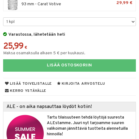
29,99 €
93 mm - Carat Votive
tyisveitset
& Baaritarvikkeet
ttiöveitset
rinta- & Vihannesveitset
Varastossa, lähetetään heti
kkuulaudat
25,99
€
päveitset
Maksa osamaksulla alkaen 5 € per kuukausi.
tsenteroittimet
LISÄÄ OSTOSKORIIN
tsisetit
LISÄÄ TOIVELISTALLE
KIRJOITA ARVOSTELU
tsitarvikkeet
KERRO YSTÄVÄLLE
ALE - on aika napsauttaa löydöt kotiin!
Tartu tilaisuuteen tehdä löytöjä suuresta
ALEstamme. Juuri nyt tarjoamme suuren
valikoiman jännittäviä tuotteita alennetuilla
hinnoilla!