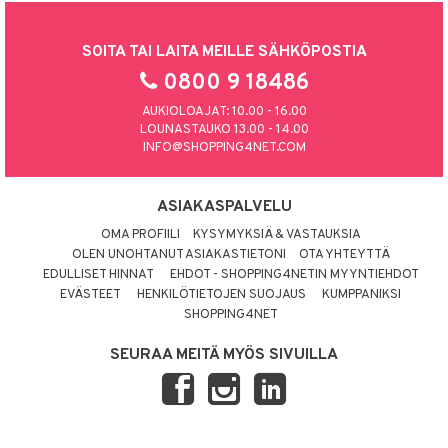
SOITA TAI LAITA MEILLE SÄHKÖPOSTIA
0800 9 18486
AUKIOLOAJAT: 10.00 - 16.00
LOUNASTAUKO 13.00 - 14.00
INFO@SHOPPING4NET.COM
ASIAKASPALVELU
OMA PROFIILI
KYSYMYKSIÄ & VASTAUKSIA
OLEN UNOHTANUT ASIAKASTIETONI
OTA YHTEYTTÄ
EDULLISET HINNAT
EHDOT - SHOPPING4NETIN MYYNTIEHDOT
EVÄSTEET
HENKILÖTIETOJEN SUOJAUS
KUMPPANIKSI
SHOPPING4NET
SEURAA MEITÄ MYÖS SIVUILLA