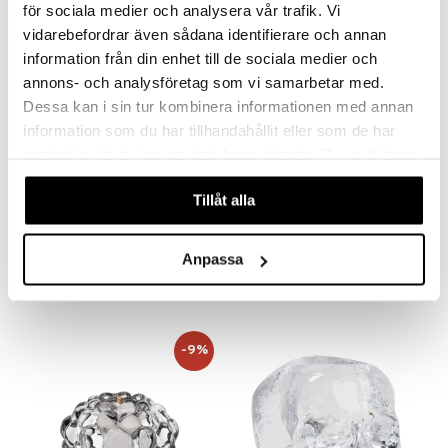
för sociala medier och analysera vår trafik. Vi
vidarebefordrar även sådana identifierare och annan
information från din enhet till de sociala medier och
annons- och analysföretag som vi samarbetar med.
Dessa kan i sin tur kombinera informationen med annan
information som du har tillhandahållit eller som de har
samlat in när du har använt deras tjänster. Du godkänner
våra cookies vid fortsatt användande av vår webbplats.
Saatavana useana vaihtoehtona
Saatavana useana vaihtoehtona
Tillåt alla
Carat -kyntttilänjalka 2kpl pakkaus
Carat Pyöreä Maljakko
ORREFORS
ORREFORS
Anpassa
143
127
alk.
€
alk.
€
-9%