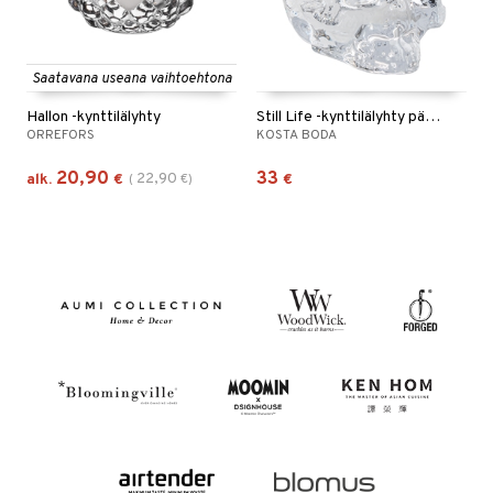
Saatavana useana vaihtoehtona
Hallon -kynttilälyhty
Still Life -kynttilälyhty pääkallo
ORREFORS
KOSTA BODA
20,90
33
22,90
alk.
€
(
€
)
€