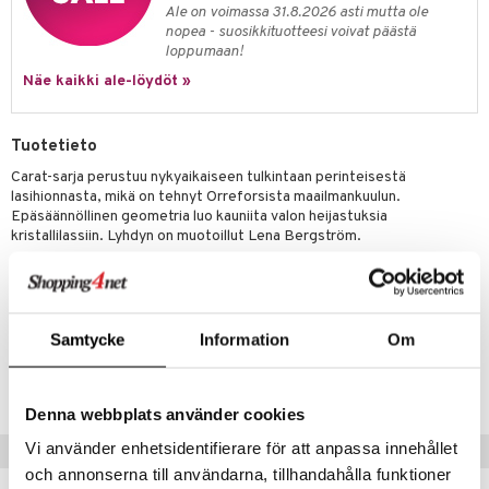
Ale on voimassa 31.8.2026 asti mutta ole
nopea - suosikkituotteesi voivat päästä
loppumaan!
Näe kaikki ale-löydöt »
Tuotetieto
Carat-sarja perustuu nykyaikaiseen tulkintaan perinteisestä
lasihionnasta, mikä on tehnyt Orreforsista maailmankuulun.
Epäsäännöllinen geometria luo kauniita valon heijastuksia
kristallilassiin. Lyhdyn on muotoillut Lena Bergström.
Korkeus 80mm Leveys 75mm
Korkeus 93mm Leveys 87mm
Samtycke
Information
Om
Tuotenumero
ITJ76-80-XX
Denna webbplats använder cookies
Vi använder enhetsidentifierare för att anpassa innehållet
Vinkkejä sinulle
och annonserna till användarna, tillhandahålla funktioner