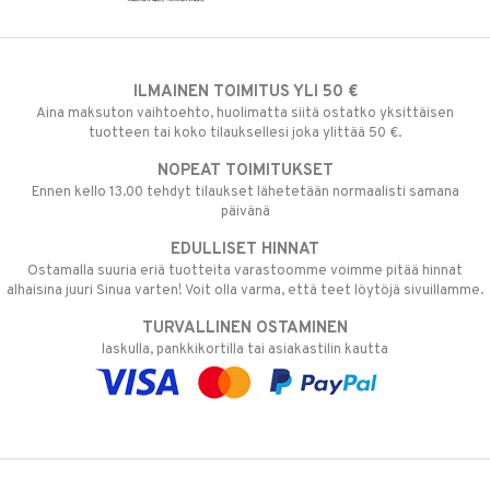
ILMAINEN TOIMITUS YLI 50 €
Aina maksuton vaihtoehto, huolimatta siitä ostatko yksittäisen
tuotteen tai koko tilauksellesi joka ylittää 50 €.
NOPEAT TOIMITUKSET
Ennen kello 13.00 tehdyt tilaukset lähetetään normaalisti samana
päivänä
EDULLISET HINNAT
Ostamalla suuria eriä tuotteita varastoomme voimme pitää hinnat
alhaisina juuri Sinua varten! Voit olla varma, että teet löytöjä sivuillamme.
TURVALLINEN OSTAMINEN
laskulla, pankkikortilla tai asiakastilin kautta