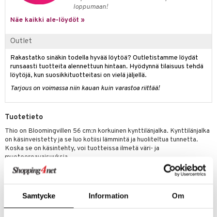
loppumaan!
Näe kaikki ale-löydöt »
Outlet
Rakastatko sinäkin todella hyvää löytöä? Outletistamme löydät
runsaasti tuotteita alennettuun hintaan. Hyödynnä tilaisuus tehdä
löytöjä, kun suosikkituotteitasi on vielä jäljellä.
Tarjous on voimassa niin kauan kuin varastoa riittää!
Tuotetieto
Thio on Bloomingvillen 56 cm:n korkuinen kynttilänjalka. Kynttilänjalka
on käsinveistetty ja se luo kotiisi lämmintä ja huoliteltua tunnetta.
Koska se on käsintehty, voi tuotteissa ilmetä väri- ja
muotoeroavaisuuksia.
Materiaali: Mangopuu
Koko: Halkaisija: 13 cm, Korkeus: 56 cm
Samtycke
Information
Om
Tuotenumero