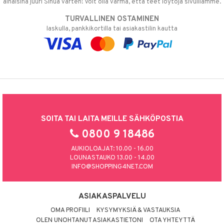
alhaisina juuri Sinua varten! Voit olla varma, että teet löytöjä sivuillamme.
TURVALLINEN OSTAMINEN
laskulla, pankkikortilla tai asiakastilin kautta
SOITA TAI LAITA MEILLE SÄHKÖPOSTIA
0800 9 18486
AUKIOLOAJAT: 10.00 - 16.00
LOUNASTAUKO 13.00 - 14.00
INFO@SHOPPING4NET.COM
ASIAKASPALVELU
OMA PROFIILI
KYSYMYKSIÄ & VASTAUKSIA
OLEN UNOHTANUT ASIAKASTIETONI
OTA YHTEYTTÄ