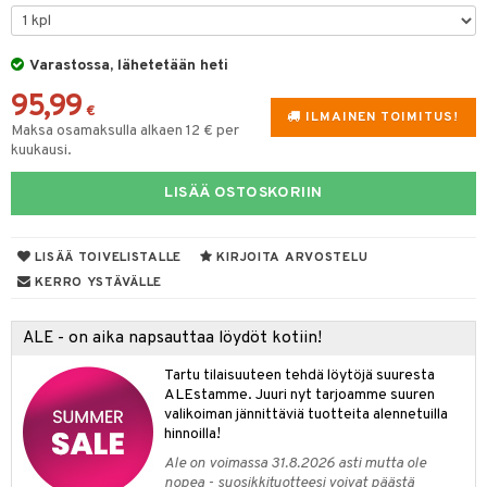
tyisveitset
& Baaritarvikkeet
Varastossa, lähetetään heti
ttiöveitset
95,99
rinta- & Vihannesveitset
€
ILMAINEN TOIMITUS!
Maksa osamaksulla alkaen 12 € per
kkuulaudat
kuukausi.
päveitset
LISÄÄ OSTOSKORIIN
tsenteroittimet
tsisetit
LISÄÄ TOIVELISTALLE
KIRJOITA ARVOSTELU
KERRO YSTÄVÄLLE
tsitarvikkeet
ALE - on aika napsauttaa löydöt kotiin!
Tartu tilaisuuteen tehdä löytöjä suuresta
ALEstamme. Juuri nyt tarjoamme suuren
valikoiman jännittäviä tuotteita alennetuilla
hinnoilla!
Ale on voimassa 31.8.2026 asti mutta ole
nopea - suosikkituotteesi voivat päästä