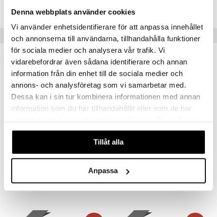
ICH51-1-XX
Denna webbplats använder cookies
Vi använder enhetsidentifierare för att anpassa innehållet
Suositut tuotteet
och annonserna till användarna, tillhandahålla funktioner
för sociala medier och analysera vår trafik. Vi
vidarebefordrar även sådana identifierare och annan
information från din enhet till de sociala medier och
annons- och analysföretag som vi samarbetar med.
Dessa kan i sin tur kombinera informationen med annan
information som du har tillhandahållit eller som de har
samlat in när du har använt deras tjänster. Du godkänner
våra cookies vid fortsatt användande av vår webbplats.
Tillåt alla
Saatavana useana vaihtoehtona
The Rock Kynttilälyhty
Alster Kynttelikkö alumiinia 5-haarainen.
KOSTA BODA
DORRE
Anpassa
37
72,90
alk.
€
€