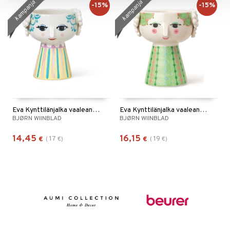
kampanja
kampanja
-15%
-15%
Eva Kynttilänjalka vaaleansininen 9,5cm
Eva Kynttilänjalka vaaleanvihreä 9,5cm
BJØRN WIINBLAD
BJØRN WIINBLAD
14,45
16,15
17
19
€
(
€
)
€
(
€
)