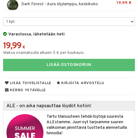
19,99 €
Dark Forest - Aura öljylamppu, keskikoko
tyisveitset
& Baaritarvikkeet
ttiöveitset
rinta- & Vihannesveitset
Varastossa, lähetetään heti
kkuulaudat
19,99
€
päveitset
Maksa osamaksulla alkaen 5 € per kuukausi.
tsenteroittimet
LISÄÄ OSTOSKORIIN
tsisetit
LISÄÄ TOIVELISTALLE
KIRJOITA ARVOSTELU
tsitarvikkeet
KERRO YSTÄVÄLLE
ALE - on aika napsauttaa löydöt kotiin!
Tartu tilaisuuteen tehdä löytöjä suuresta
ALEstamme. Juuri nyt tarjoamme suuren
valikoiman jännittäviä tuotteita alennetuilla
hinnoilla!