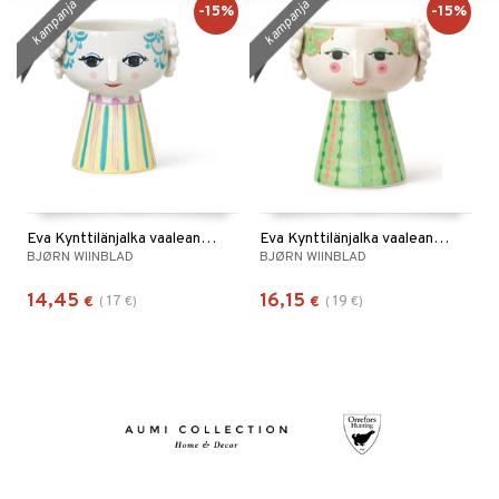
kampanja
kampanja
-15%
-15%
Eva Kynttilänjalka vaaleansininen 9,5cm
Eva Kynttilänjalka vaaleanvihreä 9,5cm
BJØRN WIINBLAD
BJØRN WIINBLAD
14,45
16,15
17
19
€
(
€
)
€
(
€
)