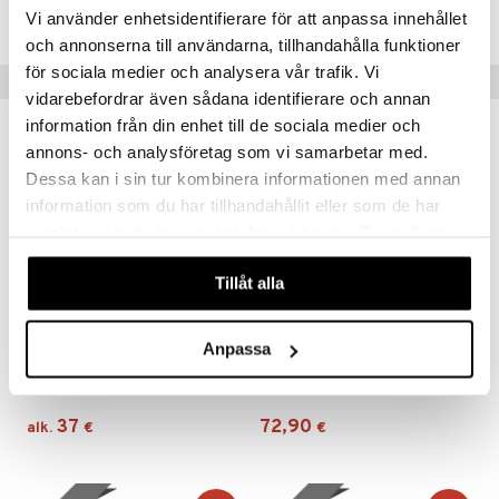
ITU26-1-3A
Vi använder enhetsidentifierare för att anpassa innehållet
och annonserna till användarna, tillhandahålla funktioner
för sociala medier och analysera vår trafik. Vi
Suositut tuotteet
vidarebefordrar även sådana identifierare och annan
information från din enhet till de sociala medier och
annons- och analysföretag som vi samarbetar med.
Dessa kan i sin tur kombinera informationen med annan
information som du har tillhandahållit eller som de har
samlat in när du har använt deras tjänster. Du godkänner
våra cookies vid fortsatt användande av vår webbplats.
Tillåt alla
Saatavana useana vaihtoehtona
Anpassa
The Rock Kynttilälyhty
Alster Kynttelikkö alumiinia 5-haarainen.
KOSTA BODA
DORRE
37
72,90
alk.
€
€