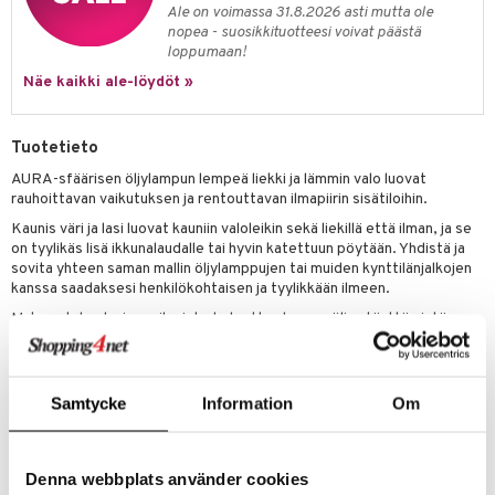
Ale on voimassa 31.8.2026 asti mutta ole
nopea - suosikkituotteesi voivat päästä
loppumaan!
Näe kaikki ale-löydöt »
Tuotetieto
AURA-sfäärisen öljylampun lempeä liekki ja lämmin valo luovat
rauhoittavan vaikutuksen ja rentouttavan ilmapiirin sisätiloihin.
Kaunis väri ja lasi luovat kauniin valoleikin sekä liekillä että ilman, ja se
on tyylikäs lisä ikkunalaudalle tai hyvin katettuun pöytään. Yhdistä ja
sovita yhteen saman mallin öljylamppujen tai muiden kynttilänjalkojen
kanssa saadaksesi henkilökohtaisen ja tyylikkään ilmeen.
Mukana tulee lasisuppilo, joka helpottaa lamppuöljyn täyttämistä.
Lamppuöljy ei sisälly, mutta suositellaan käyttämään hajutonta ja
savutonta lamppuöljyä.
Ø9,5 x K10 cm
Samtycke
Information
Om
Materiaali: Lasi
Tuotenumero
Denna webbplats använder cookies