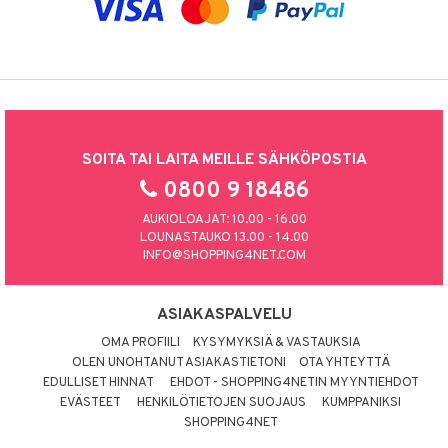
SOITA TAI LAITA MEILLE SÄHKÖPOSTIA
0800 9 18486
AUKIOLOAJAT: 10.00 - 16.00
LOUNASTAUKO 13.00 - 14.00
INFO@SHOPPING4NET.COM
ASIAKASPALVELU
OMA PROFIILI
KYSYMYKSIÄ & VASTAUKSIA
OLEN UNOHTANUT ASIAKASTIETONI
OTA YHTEYTTÄ
EDULLISET HINNAT
EHDOT - SHOPPING4NETIN MYYNTIEHDOT
EVÄSTEET
HENKILÖTIETOJEN SUOJAUS
KUMPPANIKSI
SHOPPING4NET