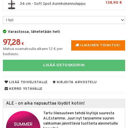
iköt & Lyhdyt
138,90 €
spalvelu
34 cm - Soft Spot Aurinkokennolappu
tyisveitset
& Baaritarvikkeet
lot
ksiä & vastauksia
ttiöveitset
mput
tuotetta
rinta- & Vihannesveitset
tolamput
aistus
Varastossa, lähetetään heti
 verkkokaupasta
kkuulaudat
tälamput
ustarvikkeet
97,28
€
ILMAINEN TOIMITUS!
päveitset
Maksa osamaksulla alkaen 12 € per
kuukausi.
tsenteroittimet
LISÄÄ OSTOSKORIIN
tsisetit
tsitarvikkeet
LISÄÄ TOIVELISTALLE
KIRJOITA ARVOSTELU
KERRO YSTÄVÄLLE
ALE - on aika napsauttaa löydöt kotiin!
Tartu tilaisuuteen tehdä löytöjä suuresta
ALEstamme. Juuri nyt tarjoamme suuren
valikoiman jännittäviä tuotteita alennetuilla