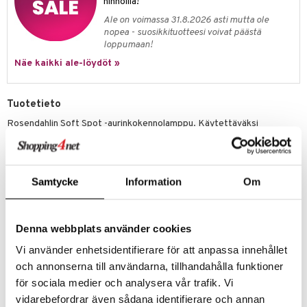
hinnoilla!
Ale on voimassa 31.8.2026 asti mutta ole
nopea - suosikkituotteesi voivat päästä
loppumaan!
Näe kaikki ale-löydöt »
Tuotetieto
Rosendahlin Soft Spot -aurinkokennolamppu. Käytettäväksi
terassilla, pihalla tai missä vain kotona, kun haluat kodikkaan
valaistuksen. Soft Spot -lamppu luo ihastuttavaa tunnelmavaloa, olit
sitten sisällä tai ulkona. Liikkuva valkoinen kuula on pronssisen raamin
sisällä ja se toimii lampun jalkana ja kahvana ja suojelee valokennoa.
Samtycke
Information
Om
Pyöreän valokennon design kovaa metallia vasten antaa tyylikästä
kontrastia. Aurinkokennolamppua voi ladata aurinkoenergialla tai
USB:n avulla. Jokainen tuote on ainutlaatuinen ja metallikehyksen väri
voi vaihdella mustasta pronssinväriseen. Useita eri kokoisia lyhtyjä.
Denna webbplats använder cookies
Materiaali: Hapettunut metalli, muovi
Vi använder enhetsidentifierare för att anpassa innehållet
Manuaalinen tai automaattinen sytytys
och annonserna till användarna, tillhandahålla funktioner
Paloaika n. 15 tuntia täydestä latauksesta
för sociala medier och analysera vår trafik. Vi
USB-lataus 1--4 tuntia
vidarebefordrar även sådana identifierare och annan