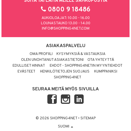
SOITA TAI LAITA MEILLE SÄHKÖPOSTIA
0800 9 18486
AUKIOLOAJAT: 10.00 - 16.00
LOUNASTAUKO 13.00 - 14.00
INFO@SHOPPING4NET.COM
ASIAKASPALVELU
OMA PROFIILI
KYSYMYKSIÄ & VASTAUKSIA
OLEN UNOHTANUT ASIAKASTIETONI
OTA YHTEYTTÄ
EDULLISET HINNAT
EHDOT - SHOPPING4NETIN MYYNTIEHDOT
EVÄSTEET
HENKILÖTIETOJEN SUOJAUS
KUMPPANIKSI
SHOPPING4NET
SEURAA MEITÄ MYÖS SIVUILLA
© 2026 SHOPPING4NET
•
SITEMAP
SUOMI