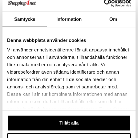
Samtycke
Information
Om
Denna webbplats använder cookies
Vi använder enhetsidentifierare för att anpassa innehållet
och annonserna till användarna, tillhandahålla funktioner
Eva Solo Lintujen ruokinta-astia 2 kpl
Eva Solo Lintulauta
för sociala medier och analysera vår trafik. Vi
EVA SOLO
EVA SOLO
vidarebefordrar även sådana identifierare och annan
information från din enhet till de sociala medier och
37,91
43,22
€
€
annons- och analysföretag som vi samarbetar med.
Dessa kan i sin tur kombinera informationen med annan
information som du har tillhandahållit eller som de har
samlat in när du har använt deras tjänster. Du godkänner
våra cookies vid fortsatt användande av vår webbplats.
Tillåt alla