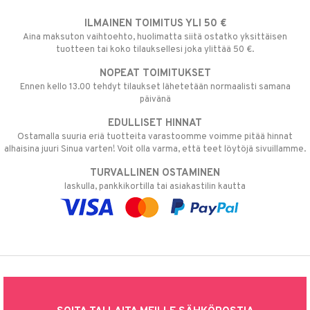
ILMAINEN TOIMITUS YLI 50 €
Aina maksuton vaihtoehto, huolimatta siitä ostatko yksittäisen
tuotteen tai koko tilauksellesi joka ylittää 50 €.
NOPEAT TOIMITUKSET
Ennen kello 13.00 tehdyt tilaukset lähetetään normaalisti samana
päivänä
EDULLISET HINNAT
Ostamalla suuria eriä tuotteita varastoomme voimme pitää hinnat
alhaisina juuri Sinua varten! Voit olla varma, että teet löytöjä sivuillamme.
TURVALLINEN OSTAMINEN
laskulla, pankkikortilla tai asiakastilin kautta