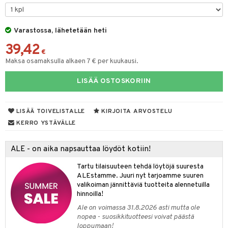
iköt & Lyhdyt
spalvelu
tyisveitset
& Baaritarvikkeet
lot
ksiä & vastauksia
Varastossa, lähetetään heti
ttiöveitset
mput
tuotetta
39,42
rinta- & Vihannesveitset
€
tolamput
aistus
Maksa osamaksulla alkaen 7 € per kuukausi.
 verkkokaupasta
kkuulaudat
tälamput
ustarvikkeet
LISÄÄ OSTOSKORIIN
päveitset
tsenteroittimet
LISÄÄ TOIVELISTALLE
KIRJOITA ARVOSTELU
tsisetit
KERRO YSTÄVÄLLE
tsitarvikkeet
ALE - on aika napsauttaa löydöt kotiin!
Tartu tilaisuuteen tehdä löytöjä suuresta
ALEstamme. Juuri nyt tarjoamme suuren
valikoiman jännittäviä tuotteita alennetuilla
hinnoilla!
Ale on voimassa 31.8.2026 asti mutta ole
nopea - suosikkituotteesi voivat päästä
loppumaan!