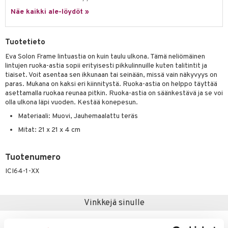
Näe kaikki ale-löydöt »
Tuotetieto
Eva Solon Frame lintuastia on kuin taulu ulkona. Tämä neliömäinen
lintujen ruoka-astia sopii erityisesti pikkulinnuille kuten talitintit ja
tiaiset. Voit asentaa sen ikkunaan tai seinään, missä vain näkyvyys on
paras. Mukana on kaksi eri kiinnitystä. Ruoka-astia on helppo täyttää
asettamalla ruokaa reunaa pitkin. Ruoka-astia on säänkestävä ja se voi
olla ulkona läpi vuoden. Kestää konepesun.
Materiaali: Muovi, Jauhemaalattu teräs
Mitat: 21 x 21 x 4 cm
Tuotenumero
ICI64-1-XX
Vinkkejä sinulle