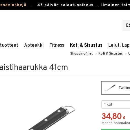
kesävinkkejä
-
45 päivän palautusoikeus -
Ilmainen toim
tuotteet
Apteekki
Fitness
Koti & Sisustus
Lelut, Lap
Shopping4net
»
Koti & Sisustus
»
aistihaarukka 41cm
Zwilli
34,80
€
Maksa osamaksul