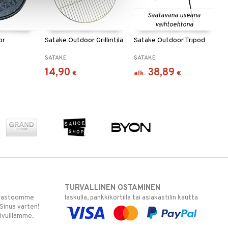
Saatavana useana
vaihtoehtona
or
Satake Outdoor Grilliritilä
Satake Outdoor Tripod
SATAKE
SATAKE
14,90
38,89
€
alk.
€
TURVALLINEN OSTAMINEN
varastoomme
laskulla, pankkikortilla tai asiakastilin kautta
 Sinua varten!
sivuillamme.