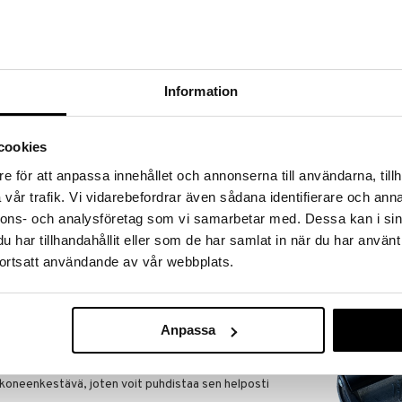
a löydöt kotiin!
isuuteen tehdä löytöjä suuresta ALEstamme. Juuri
mme suuren valikoiman jännittäviä tuotteita
a hinnoilla!
Information
massa 31.8.2026 asti mutta ole nopea -
otteesi voivat päästä loppumaan!
i ale-löydöt »
cookies
e för att anpassa innehållet och annonserna till användarna, tillh
vår trafik. Vi vidarebefordrar även sådana identifierare och anna
BioLite Camp
täydellinen apuväline grillattujen pihvien ja muiden
nnons- och analysföretag som vi samarbetar med. Dessa kan i sin
uostumattomasta teräksestä valmistetun grillihaarukan
BIOLITE
har tillhandahållit eller som de har samlat in när du har använt
rvallisen otteen ja täyden hallinnan lihaa
165
ortsatt användande av vår webbplats.
a on valmistettu korkealaatuisesta ruostumattomasta
€
kan, hygieenisen ja kestävän. ZWILLINGin
 suuremman etäisyyden grillistä, kun nostat ruokaa -
Anpassa
vallisempaa. Ja kätevän ruostumattomasta teräksestä
nulla on ruostumattomasta teräksestä valmistettu
a, kun ripustat sen yksinkertaisesti grilliin.
ukoneenkestävä, joten voit puhdistaa sen helposti