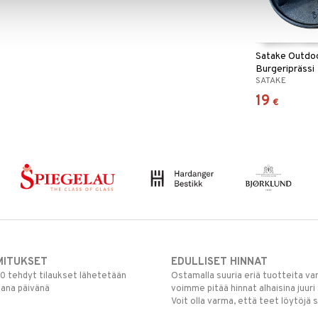
Satake Outdo
Burgeriprässi
SATAKE
19
€
MITUKSET
EDULLISET HINNAT
00 tehdyt tilaukset lähetetään
Ostamalla suuria eriä tuotteita 
mana päivänä
voimme pitää hinnat alhaisina juuri
Voit olla varma, että teet löytöjä 