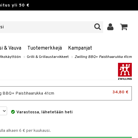
itus yli 50 €
si & Vauva
Tuotemerkkejä
Kampanjat
Ulkokäyttöön
»
Grilli & Grillaustarvikkeet
»
Zwilling BBQ+ Paistihaarukka 41cm
34,80 €
ng BBQ+ Paistihaarukka 41cm
Varastossa, lähetetään heti
la alkaen 6 € per kuukausi.