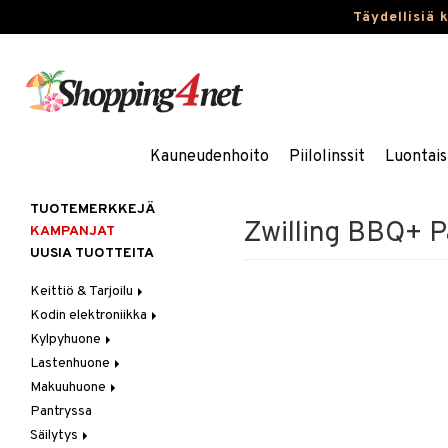
Täydellisiä 
Kauneudenhoito
Piilolinssit
Luontais
TUOTEMERKKEJÄ
Zwilling BBQ+ P
KAMPANJAT
UUSIA TUOTTEITA
Keittiö & Tarjoilu
Kodin elektroniikka
Aterimet
Kylpyhuone
Kannut & Karahvit
Ääni
Lastenhuone
Keittiösäilytys
Kylpyhuoneen sisustus
Makuuhuone
Keittiötekstiilit
Kylpyhuoneen tarvikkeita
Kylpyhuoneen koristelu
Pantryssa
Keittiövälineet
Kylpyhuoneen tekstiilit
Lasten huonekalut
Huovat & Saalit
Säilytys
Kodinkoneet
Lasten lamput
Koristetyynyt