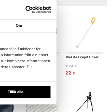
Vinkkejä sinulle
Om
andahålla funktioner för
n information från din enhet
Stove 2 +
BioLite Campstove
BioLite Firepit Poker
 tur kombinera informationen
Complete Cook Kit
BIOLITE
BIOLITE
 deras tjänster. Du
328,90
22
€
€
Tillåt alla