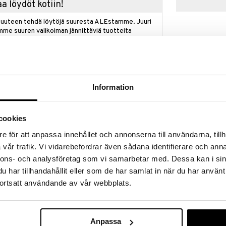
a löydöt kotiin!
isuuteen tehdä löytöjä suuresta ALEstamme. Juuri
mme suuren valikoiman jännittäviä tuotteita
a hinnoilla!
massa 31.8.2026 asti mutta ole nopea -
otteesi voivat päästä loppumaan!
i ale-löydöt »
Information
Flambadou Ch
cookies
helihaa voimakkaasti hampurilainen saavuttaa
pean, karamellisoidun pinnan ja maukkaan ytimen.
FORGED
e för att anpassa innehållet och annonserna till användarna, tillh
ämystä huomattavasti ja nostaa hampurilaisen
62,99
vår trafik. Vi vidarebefordrar även sådana identifierare och anna
€
nnons- och analysföretag som vi samarbetar med. Dessa kan i sin
oit pinnan täydellistä Maillard-reaktiota varten, mikä
har tillhandahållit eller som de har samlat in när du har använt
n ja maukkaaseen makupalaan.
ortsatt användande av vår webbplats.
tasolle juustokuvun avulla!
inen puoli voimakkaasti. Käännä sitten hampurilainen
la smashburger-paistinlastalla, lisää päälle todella
 juuston täydellistä sulamista varten.
Anpassa