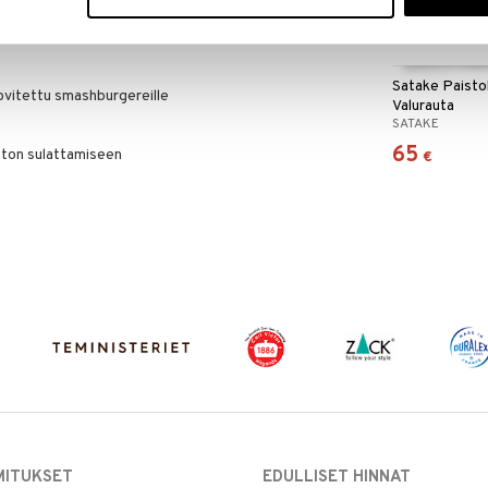
mattomasta teräksestä määrittelee uudelleen
 ylivertaiseksi makuelämykseksi!
Satake Paisto
sovitettu smashburgereille
Valurauta
SATAKE
65
ston sulattamiseen
€
MITUKSET
EDULLISET HINNAT