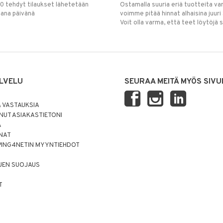
00 tehdyt tilaukset lähetetään
Ostamalla suuria eriä tuotteita 
mana päivänä
voimme pitää hinnat alhaisina juuri
Voit olla varma, että teet löytöjä 
LVELU
SEURAA MEITÄ MYÖS SIVU
 VASTAUKSIA
UT ASIAKASTIETONI
Ä
NNAT
PING4NETIN MYYNTIEHDOT
JEN SUOJAUS
T