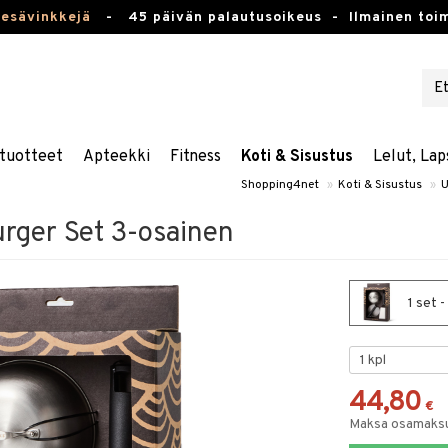
kesävinkkejä
-
45 päivän palautusoikeus -
Ilmainen toim
tuotteet
Apteekki
Fitness
Koti & Sisustus
Lelut, Lap
Shopping4net
»
Koti & Sisustus
»
U
rger Set 3-osainen
1 set 
44,80
€
Maksa osamaksul