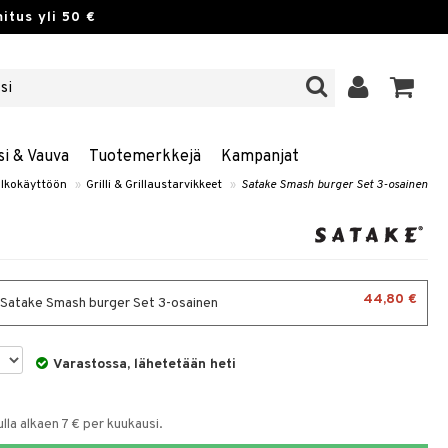
itus yli 50 €
si & Vauva
Tuotemerkkejä
Kampanjat
lkokäyttöön
»
Grilli & Grillaustarvikkeet
»
Satake Smash burger Set 3-osainen
44,80 €
- Satake Smash burger Set 3-osainen
Varastossa, lähetetään heti
la alkaen 7 € per kuukausi.