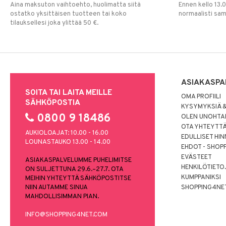
Aina maksuton vaihtoehto, huolimatta siitä
Ennen kello 13.
ostatko yksittäisen tuotteen tai koko
normaalisti sa
tilauksellesi joka ylittää 50 €.
ASIAKASPA
SOITA TAI LAITA MEILLE
OMA PROFIILI
SÄHKÖPOSTIA
KYSYMYKSIÄ &
0800 9 18486
OLEN UNOHTAN
OTA YHTEYTT
AUKIOLOAJAT: 10.00 - 16.00
EDULLISET HI
LOUNASTAUKO 13.00 - 14.00
EHDOT - SHOP
EVÄSTEET
ASIAKASPALVELUMME PUHELIMITSE
HENKILÖTIETO
ON SULJETTUNA 29.6.–27.7. OTA
KUMPPANIKSI
MEIHIN YHTEYTTÄ SÄHKÖPOSTITSE
NIIN AUTAMME SINUA
SHOPPING4NE
MAHDOLLISIMMAN PIAN.
INFO@SHOPPING4NET.COM