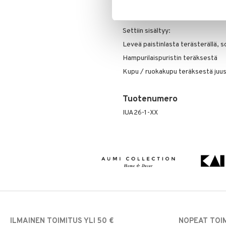
Satake Smash Burger Set ruostu
yksinkertaisen hampurilaisen ilon
Settiin sisältyy:
Leveä paistinlasta terästerällä, 
Hampurilaispuristin teräksestä
Kupu / ruokakupu teräksestä juu
Tuotenumero
IUA26-1-XX
ILMAINEN TOIMITUS YLI 50 €
NOPEAT TOI