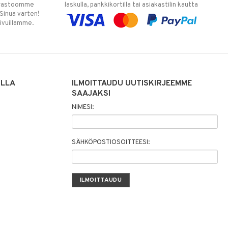
varastoomme
laskulla, pankkikortilla tai asiakastilin kautta
 Sinua varten!
sivuillamme.
ILLA
ILMOITTAUDU UUTISKIRJEEMME
SAAJAKSI
NIMESI:
SÄHKÖPOSTIOSOITTEESI: