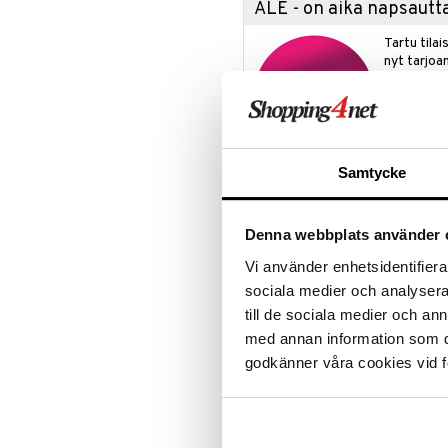
ALE - on aika napsautta
Leipäveitset
Veitsenteroittimet
Tartu tila
Veitsisetit
nyt tarjoa
alennetuill
Veitsitarvikkeet
Ale on voi
suosikkitu
Näe kaikk
Samtycke
Tuotetieto
Denna webbplats använder 
Puristamalla ja ruskistamalla jau
ainutlaatuisen koostumuksen - ra
Vi använder enhetsidentifierar
Tämä menetelmä tehostaa makuel
sociala medier och analysera 
tavallisen yläpuolelle.
till de sociala medier och a
Kun litistät hampurilaisen, maksim
med annan information som du 
johtaa uskomattoman herkullisee
godkänner våra cookies vid f
Nosta smashburgerisi seuraavalle 
Litistä ja paista hampurilaisen to
leveällä ja täydellisesti sovitetul
hyvää juustoa ja aseta kupu päälle