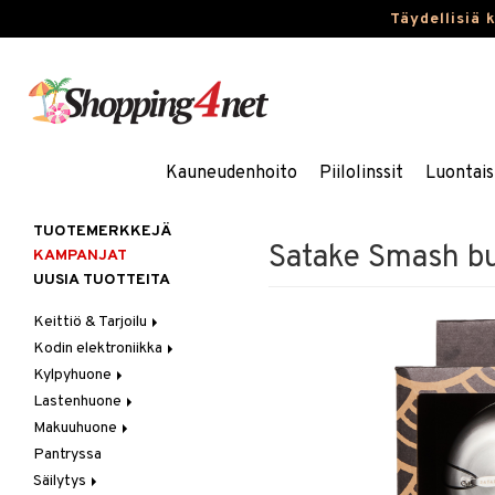
Täydellisiä 
Kauneudenhoito
Piilolinssit
Luontais
TUOTEMERKKEJÄ
Satake Smash bu
KAMPANJAT
UUSIA TUOTTEITA
Keittiö & Tarjoilu
Kodin elektroniikka
Aterimet
Kylpyhuone
Kannut & Karahvit
Ääni
Lastenhuone
Keittiösäilytys
Kylpyhuoneen sisustus
Makuuhuone
Keittiötekstiilit
Kylpyhuoneen tarvikkeita
Kylpyhuoneen koristelu
Pantryssa
Keittiövälineet
Kylpyhuoneen tekstiilit
Lasten huonekalut
Huovat & Saalit
Säilytys
Kodinkoneet
Lasten lamput
Koristetyynyt