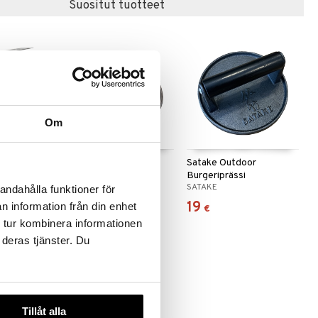
Suositut tuotteet
Om
urraso
Hally Hampurilaispaino
Satake Outdoor
Burgeriprässi
DORRE
SATAKE
andahålla funktioner för
13,99
19
n information från din enhet
€
€
 tur kombinera informationen
 deras tjänster. Du
Tillåt alla