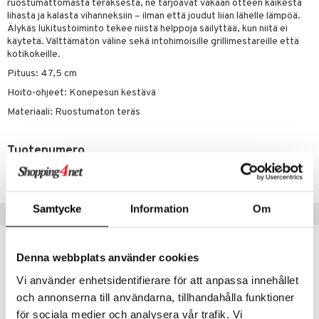
ruostumattomasta teräksestä, ne tarjoavat vakaan otteen kaikesta
lihasta ja kalasta vihanneksiin – ilman että joudut liian lähelle lämpöä.
Älykäs lukitustoiminto tekee niistä helppoja säilyttää, kun niitä ei
käytetä. Välttämätön väline sekä intohimoisille grillimestareille että
kotikokeille.
Pituus: 47,5 cm
Hoito-ohjeet: Konepesun kestävä
Materiaali: Ruostumaton teräs
Tuotenumero
ITY80-1-XX
Samtycke
Information
Om
Suositut tuotteet
Denna webbplats använder cookies
Vi använder enhetsidentifierare för att anpassa innehållet
och annonserna till användarna, tillhandahålla funktioner
för sociala medier och analysera vår trafik. Vi