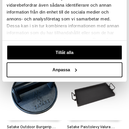
vidarebefordrar även sådana identifierare och annan
information från din enhet till de sociala medier och
annons- och analysföretag som vi samarbetar med.
Dessa kan i sin tur kombinera informationen med annan
Flambadou Churraso
Hally Hampurilaispaino
information som du har tillhandahållit eller som de har
FORGED
DORRE
samlat in när du har använt deras tjänster. Du godkänner
våra cookies vid fortsatt användande av vår webbplats.
62,99
13,99
€
€
Tillåt alla
Anpassa
Satake Outdoor Burgeriprässi
Satake Paistolevy Valurauta