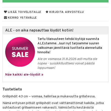
iköt & Lyhdyt
spalvelu
tyisveitset
& Baaritarvikkeet
lot
ksiä & vastauksia
LISÄÄ TOIVELISTALLE
KIRJOITA ARVOSTELU
ttiöveitset
mput
KERRO YSTÄVÄLLE
tuotetta
rinta- & Vihannesveitset
tolamput
aistus
 verkkokaupasta
ALE - on aika napsauttaa löydöt kotiin!
kkuulaudat
tälamput
ustarvikkeet
Tartu tilaisuuteen tehdä löytöjä suuresta
päveitset
ALEstamme. Juuri nyt tarjoamme suuren
valikoiman jännittäviä tuotteita alennetuilla
tsenteroittimet
hinnoilla!
tsisetit
Ale on voimassa 31.8.2026 asti mutta ole
nopea - suosikkituotteesi voivat päästä
tsitarvikkeet
loppumaan!
Näe kaikki ale-löydöt »
Tuotetieto
Grillipihdit 43 cm – voimaa, hallintaa ja mukavuutta grillatessa.
Nämä erityisen pitkät grillipihdit ovat välttämättömät kaikille, jotka
suhtautuvat grillaamiseen vakavasti. Valmistettu kestävästä