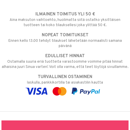
ILMAINEN TOIMITUS YLI 50 €
Aina maksuton vaihtoehto, huolimatta siitä ostatko yksittäisen
tuotteen tai koko tilauksellesi joka ylittää 50 €.
NOPEAT TOIMITUKSET
Ennen kello 13.00 tehdyt tilaukset lähetetään normaalisti samana
päivänä
EDULLISET HINNAT
Ostamalla suuria eriä tuotteita varastoomme voimme pitää hinnat
alhaisina juuri Sinua varten! Voit olla varma, että teet löytöjä sivuillamme.
TURVALLINEN OSTAMINEN
laskulla, pankkikortilla tai asiakastilin kautta