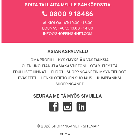
SOITA TAI LAITA MEILLE SÄHKÖPOSTIA
0800 9 18486
AUKIOLOAJAT: 10.00 - 16.00
LOUNASTAUKO 13.00 - 14.00
INFO@SHOPPING4NET.COM
ASIAKASPALVELU
OMA PROFIILI
KYSYMYKSIÄ & VASTAUKSIA
OLEN UNOHTANUT ASIAKASTIETONI
OTA YHTEYTTÄ
EDULLISET HINNAT
EHDOT - SHOPPING4NETIN MYYNTIEHDOT
EVÄSTEET
HENKILÖTIETOJEN SUOJAUS
KUMPPANIKSI
SHOPPING4NET
SEURAA MEITÄ MYÖS SIVUILLA
© 2026 SHOPPING4NET
•
SITEMAP
SUOMI