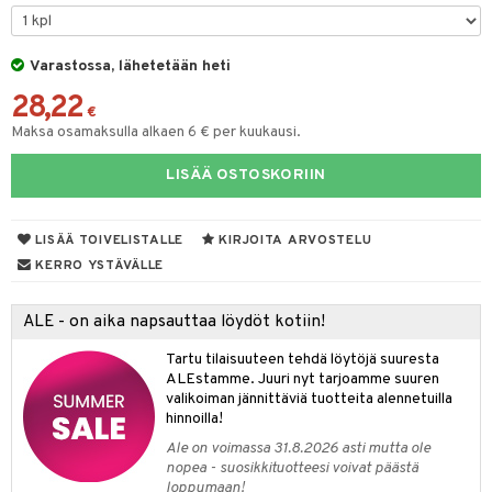
iköt & Lyhdyt
spalvelu
tyisveitset
& Baaritarvikkeet
lot
ksiä & vastauksia
Varastossa, lähetetään heti
ttiöveitset
mput
tuotetta
28,22
rinta- & Vihannesveitset
€
tolamput
aistus
Maksa osamaksulla alkaen 6 € per kuukausi.
 verkkokaupasta
kkuulaudat
tälamput
ustarvikkeet
LISÄÄ OSTOSKORIIN
päveitset
tsenteroittimet
LISÄÄ TOIVELISTALLE
KIRJOITA ARVOSTELU
tsisetit
KERRO YSTÄVÄLLE
tsitarvikkeet
ALE - on aika napsauttaa löydöt kotiin!
Tartu tilaisuuteen tehdä löytöjä suuresta
ALEstamme. Juuri nyt tarjoamme suuren
valikoiman jännittäviä tuotteita alennetuilla
hinnoilla!
Ale on voimassa 31.8.2026 asti mutta ole
nopea - suosikkituotteesi voivat päästä
loppumaan!