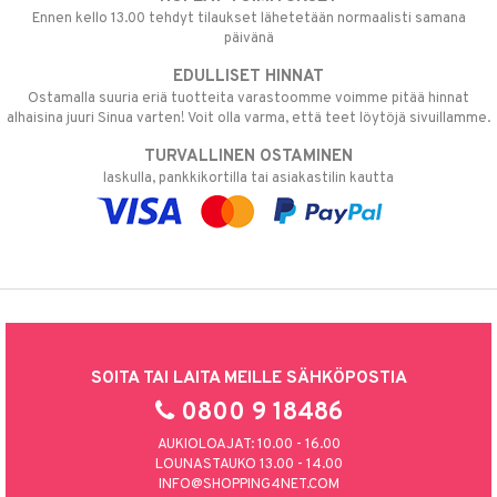
Ennen kello 13.00 tehdyt tilaukset lähetetään normaalisti samana
päivänä
EDULLISET HINNAT
Ostamalla suuria eriä tuotteita varastoomme voimme pitää hinnat
alhaisina juuri Sinua varten! Voit olla varma, että teet löytöjä sivuillamme.
TURVALLINEN OSTAMINEN
laskulla, pankkikortilla tai asiakastilin kautta
SOITA TAI LAITA MEILLE SÄHKÖPOSTIA
0800 9 18486
AUKIOLOAJAT: 10.00 - 16.00
LOUNASTAUKO 13.00 - 14.00
INFO@SHOPPING4NET.COM