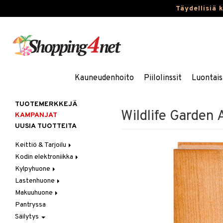
Täydellisiä 
Kauneudenhoito
Piilolinssit
Luontais
TUOTEMERKKEJÄ
Wildlife Garden 
KAMPANJAT
UUSIA TUOTTEITA
Keittiö & Tarjoilu
Kodin elektroniikka
Aterimet
Kylpyhuone
Kannut & Karahvit
Ääni
Lastenhuone
Keittiösäilytys
Kylpyhuoneen sisustus
Makuuhuone
Keittiötekstiilit
Kylpyhuoneen tarvikkeita
Kylpyhuoneen koristelu
Pantryssa
Keittiövälineet
Kylpyhuoneen tekstiilit
Lasten huonekalut
Huovat & Saalit
Säilytys
Kodinkoneet
Lasten lamput
Koristetyynyt