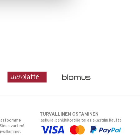
TURVALLINEN OSTAMINEN
varastoomme
laskulla, pankkikortilla tai asiakastilin kautta
 Sinua varten!
sivuillamme.