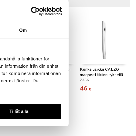
Vinkkejä sinulle
Om
Saatavana useana
andahålla funktioner för
vaihtoehtona
n information från din enhet
kälusikka
Iris Hantverk Harjasetti
Kenkälusikka CALZO
 tur kombinera informationen
magneettikiinnityksellä
IRIS HANTVERK
ZACK
 deras tjänster. Du
60,99
46
€
€
Tillåt alla