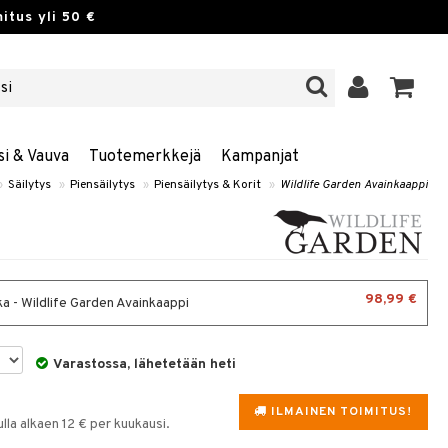
itus yli 50 €
si & Vauva
Tuotemerkkejä
Kampanjat
»
Säilytys
»
Piensäilytys
»
Piensäilytys & Korit
»
Wildlife Garden Avainkaappi
98,99 €
a - Wildlife Garden Avainkaappi
Varastossa, lähetetään heti
ILMAINEN TOIMITUS!
la alkaen 12 € per kuukausi.