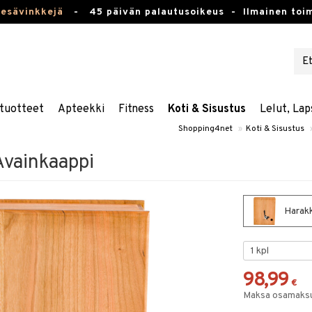
kesävinkkejä
-
45 päivän palautusoikeus -
Ilmainen toim
tuotteet
Apteekki
Fitness
Koti & Sisustus
Lelut, Lap
Shopping4net
»
Koti & Sisustus
Avainkaappi
Harakk
98,99
€
Maksa osamaksul