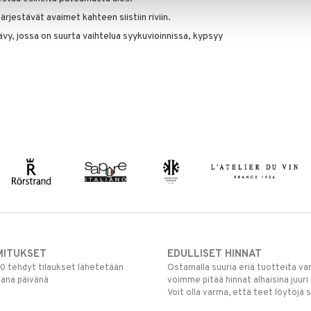
rjestävät avaimet kahteen siistiin riviin.
vy, jossa on suurta vaihtelua syykuvioinnissa, kypsyy
MITUKSET
EDULLISET HINNAT
00 tehdyt tilaukset lähetetään
Ostamalla suuria eriä tuotteita 
mana päivänä
voimme pitää hinnat alhaisina juuri
Voit olla varma, että teet löytöjä 