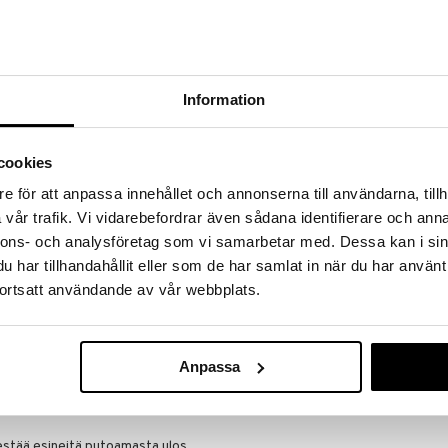
a löydöt kotiin!
isuuteen tehdä löytöjä suuresta ALEstamme. Juuri
mme suuren valikoiman jännittäviä tuotteita
a hinnoilla!
Information
massa 31.8.2026 asti mutta ole nopea -
otteesi voivat päästä loppumaan!
i ale-löydöt »
cookies
e för att anpassa innehållet och annonserna till användarna, tillh
vår trafik. Vi vidarebefordrar även sådana identifierare och anna
GERMANO Ken
lulla varustettu puinen avainkaappi sisältää
nnons- och analysföretag som vi samarbetar med. Dessa kan i sin
steleikkauksen ja pienen aukon kaapin avaamista
ALESSI
har tillhandahållit eller som de har samlat in när du har använt
 kirsikkapuusta ja pintakäsitelty perinteisellä
14,99
ortsatt användande av vår webbplats.
aranan messingin kanssa. Puun sävy kypsyy ajan myötä
€
n punertavaksi. Puussa on suurta vaihtelua
htia, jotka syntyvät pihkataskuista. Koristeleikkaus
aalilla.
Anpassa
una ja tekevät oven avaamisesta ja sulkemisesta
estää esineitä putoamasta ulos.