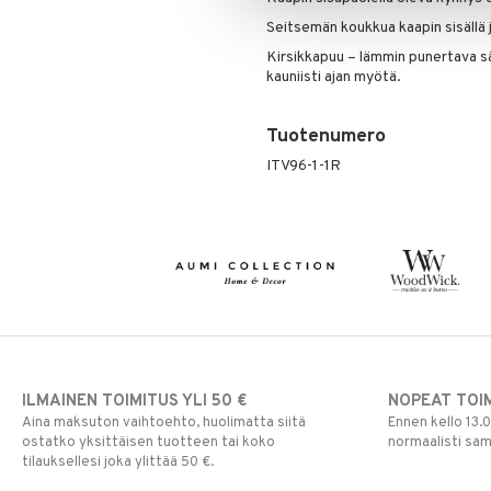
Seitsemän koukkua kaapin sisällä jä
Kirsikkapuu – lämmin punertava sä
kauniisti ajan myötä.
Tuotenumero
ITV96-1-1R
ILMAINEN TOIMITUS YLI 50 €
NOPEAT TOI
Aina maksuton vaihtoehto, huolimatta siitä
Ennen kello 13.
ostatko yksittäisen tuotteen tai koko
normaalisti sa
tilauksellesi joka ylittää 50 €.