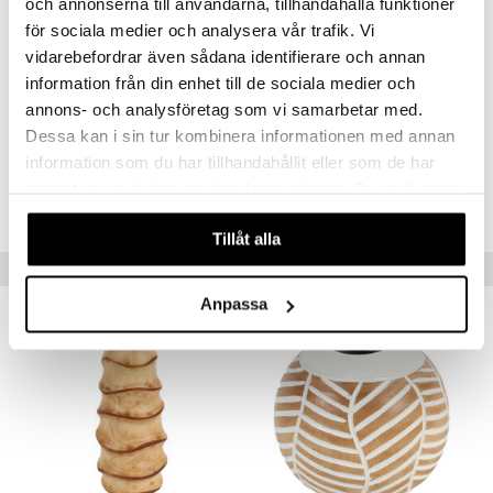
och annonserna till användarna, tillhandahålla funktioner
koriste-esine.
för sociala medier och analysera vår trafik. Vi
Ainutlaatuinen Muotoilu: Kiehtova uurrettu rakenne, joka on
vidarebefordrar även sådana identifierare och annan
ihanteellinen lisäämään syvyyttä ja orgaanista eleganssia
sisustukseesi.
information från din enhet till de sociala medier och
annons- och analysföretag som vi samarbetar med.
Ei kestä vettä, tarkoitettu kuiville kasveille tai sisustuselementiksi.
Dessa kan i sin tur kombinera informationen med annan
information som du har tillhandahållit eller som de har
Tuotenumero
samlat in när du har använt deras tjänster. Du godkänner
IHB37-20-XX
våra cookies vid fortsatt användande av vår webbplats.
Tillåt alla
Vinkkejä sinulle
Anpassa