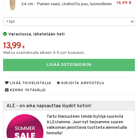
16,99 €
24 cm - Puinen vaasi, Urahiottu puu, luonnollinen
lyt
tyisveitset
& Baaritarvikkeet
nsäilytys & Korit
ttöön
 tekstiilit
ttiöveitset
s
tyynyt
 Grillaustarvikkeet
rinta- & Vihannesveitset
Varastossa, lähetetään heti
oneen tekstiilit
timet
iköt & Lyhdyt
kkuulaudat
13,99
spalvelu
€
n ruokinta
lot
päveitset
Maksa osamaksulla alkaen 4 € per kuukausi.
ksiä & vastauksia
tsenteroittimet
mput
LISÄÄ OSTOSKORIIN
tuotetta
tsisetit
tolamput
oneen tekstiilit
avälineet
aistus
 verkkokaupasta
LISÄÄ TOIVELISTALLE
KIRJOITA ARVOSTELU
tsitarvikkeet
tälamput
anasetit
ustarvikkeet
KERRO YSTÄVÄLLE
anat & Tyynyliinat
 Peitteet
maelämä
nyt & Peitot
ALE - on aika napsauttaa löydöt kotiin!
aistus
Tartu tilaisuuteen tehdä löytöjä suuresta
ALEstamme. Juuri nyt tarjoamme suuren
valikoiman jännittäviä tuotteita alennetuilla
hinnoilla!