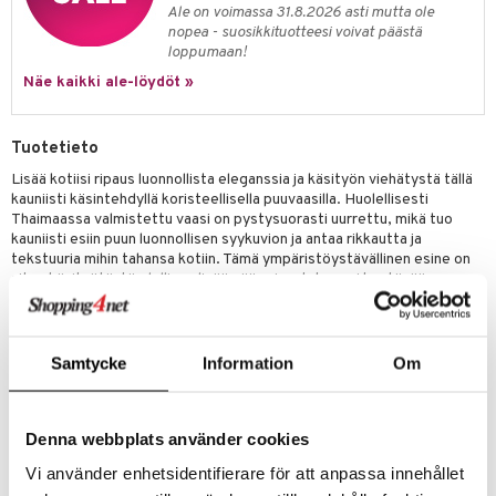
Ale on voimassa 31.8.2026 asti mutta ole
nopea - suosikkituotteesi voivat päästä
loppumaan!
Näe kaikki ale-löydöt »
Tuotetieto
Lisää kotiisi ripaus luonnollista eleganssia ja käsityön viehätystä tällä
kauniisti käsintehdyllä koristeellisella puuvaasilla. Huolellisesti
Thaimaassa valmistettu vaasi on pystysuorasti uurrettu, mikä tuo
kauniisti esiin puun luonnollisen syykuvion ja antaa rikkautta ja
tekstuuria mihin tahansa kotiin. Tämä ympäristöystävällinen esine on
aitoa käsityötä, täydellinen lisäämään sisustukseesi kestävää
taidetta. Saatavilla eri kokoisina.
Koko: Noin 12 x 12 x 20 cm
Koko: Noin 12 x 12 x 24 cm
Samtycke
Information
Om
Materiaali: Valmistettu 100 % luonnollisesta puusta.
Käsintehty Laatu: Jokainen vaasi on täysin käsintehty ja käy läpi
Denna webbplats använder cookies
monimutkaisen hionta-, muotoilu- ja maalausprosessin, mikä takaa sen
ainutlaatuisen luonteen ja erinomaisen laadun.
Vi använder enhetsidentifierare för att anpassa innehållet
Ympäristöystävällinen: Thaimaasta peräisin oleva täysin luonnollinen