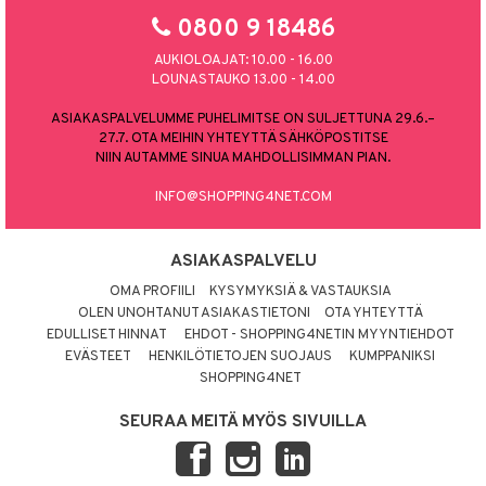
0800 9 18486
AUKIOLOAJAT: 10.00 - 16.00
LOUNASTAUKO 13.00 - 14.00
ASIAKASPALVELUMME PUHELIMITSE ON SULJETTUNA 29.6.–
27.7. OTA MEIHIN YHTEYTTÄ SÄHKÖPOSTITSE
NIIN AUTAMME SINUA MAHDOLLISIMMAN PIAN.
INFO@SHOPPING4NET.COM
ASIAKASPALVELU
OMA PROFIILI
KYSYMYKSIÄ & VASTAUKSIA
OLEN UNOHTANUT ASIAKASTIETONI
OTA YHTEYTTÄ
EDULLISET HINNAT
EHDOT - SHOPPING4NETIN MYYNTIEHDOT
EVÄSTEET
HENKILÖTIETOJEN SUOJAUS
KUMPPANIKSI
SHOPPING4NET
SEURAA MEITÄ MYÖS SIVUILLA