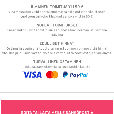
ILMAINEN TOIMITUS YLI 50 €
Aina maksuton vaihtoehto, huolimatta siitä ostatko yksittäisen
tuotteen tai koko tilauksellesi joka ylittää 50 €.
NOPEAT TOIMITUKSET
Ennen kello 13.00 tehdyt tilaukset lähetetään normaalisti samana
päivänä
EDULLISET HINNAT
Ostamalla suuria eriä tuotteita varastoomme voimme pitää hinnat
alhaisina juuri Sinua varten! Voit olla varma, että teet löytöjä sivuillamme.
TURVALLINEN OSTAMINEN
laskulla, pankkikortilla tai asiakastilin kautta
SOITA TAI LAITA MEILLE SÄHKÖPOSTIA