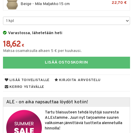
22,70 €
Beige - Mila Maljakko 15 cm
lyt
tyisveitset
& Baaritarvikkeet
nsäilytys & Korit
ttöön
 tekstiilit
ttiöveitset
s
tyynyt
 Grillaustarvikkeet
rinta- & Vihannesveitset
Varastossa, lähetetään heti
oneen tekstiilit
 & hyönteissuoja
iköt & Lyhdyt
kkuulaudat
18,62
spalvelu
€
timet
lot
päveitset
Maksa osamaksulla alkaen 5 € per kuukausi.
ksiä & vastauksia
tsenteroittimet
n ruokinta
mput
LISÄÄ OSTOSKORIIN
tuotetta
tsisetit
tolamput
oneen tekstiilit
aistus
 verkkokaupasta
LISÄÄ TOIVELISTALLE
KIRJOITA ARVOSTELU
tsitarvikkeet
tälamput
anasetit
avälineet
ustarvikkeet
KERRO YSTÄVÄLLE
anat & Tyynyliinat
 Peitteet
nyt & Peitot
ALE - on aika napsauttaa löydöt kotiin!
maelämä
Tartu tilaisuuteen tehdä löytöjä suuresta
aistus
ALEstamme. Juuri nyt tarjoamme suuren
valikoiman jännittäviä tuotteita alennetuilla
hinnoilla!