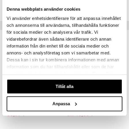
Tuotenumero
ICC76-1-GR
Denna webbplats använder cookies
Vi använder enhetsidentifierare för att anpassa innehållet
och annonserna till användarna, tillhandahålla funktioner
Vinkkejä sinulle
för sociala medier och analysera vår trafik. Vi
vidarebefordrar även sådana identifierare och annan
information från din enhet till de sociala medier och
annons- och analysföretag som vi samarbetar med.
Dessa kan i sin tur kombinera informationen med annan
information som du har tillhandahållit eller som de har
samlat in när du har använt deras tjänster. Du godkänner
våra cookies vid fortsatt användande av vår webbplats.
Tillåt alla
Saatavana useana vaihtoehtona
Saatavana useana vaihtoehtona
Celeste Vaasi
Hammershøi Vaasi 25 cm
BYON
Anpassa
KÄHLER
56,99
45,80
€
alk.
€