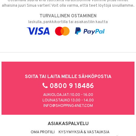
Ostamalla suuria eriä tuotteita varastoomme voimme pitää hinnat
alhaisina juuri Sinua varten! Voit olla varma, että teet löytöjä sivuillamme.
TURVALLINEN OSTAMINEN
laskulla, pankkikortilla tai asiakastilin kautta
SOITA TAI LAITA MEILLE SÄHKÖPOSTIA
0800 9 18486
AUKIOLOAJAT: 10.00 - 16.00
LOUNASTAUKO 13.00 - 14.00
INFO@SHOPPING4NET.COM
ASIAKASPALVELU
OMA PROFIILI
KYSYMYKSIÄ & VASTAUKSIA