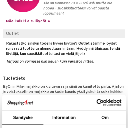
Ale on voimassa 31.8.2026 asti mutta ole
nopea - suosikkituotteesi voivat päästä
loppumaan!
Näe kaikki ale-löydöt »
Outlet
Rakastatko sinäkin todella hyvää löytöä? Outletistamme löydät
runsaasti tuotteita alennettuun hintaan. Hyödynnä tilaisuus tehdä
löytöjä, kun suosikkituotteitasi on vielä jäljellä.
Tarjous on voimassa niin kauan kuin varastoa riittää!
Tuotetieto
ByOnin Mila-maljakko on kivitavaraa ja siinä on kumitettu pinta. Ajaton
ja veistoksellinen maljakko on kodin kaunis yksityiskohta sekä kukkien
kera että sellaisenaan. Useita värejä ja kokoja.
Materiaali: Kivitavara kumipinnoituksella
Koko: Korkeus: 15cm, Halkaisija: 16 cm
Samtycke
Information
Om