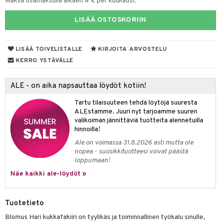
Maksa osamaksulla alkaen 4 € per kuukausi.
lyt
tyisveitset
& Baaritarvikkeet
LISÄÄ OSTOSKORIIN
nsäilytys & Korit
ttöön
 tekstiilit
ttiöveitset
s
tyynyt
 Grillaustarvikkeet
rinta- & Vihannesveitset
LISÄÄ TOIVELISTALLE
KIRJOITA ARVOSTELU
KERRO YSTÄVÄLLE
oneen tekstiilit
 & hyönteissuoja
iköt & Lyhdyt
kkuulaudat
spalvelu
timet
lot
päveitset
ALE - on aika napsauttaa löydöt kotiin!
ksiä & vastauksia
tsenteroittimet
n ruokinta
mput
Tartu tilaisuuteen tehdä löytöjä suuresta
tuotetta
ALEstamme. Juuri nyt tarjoamme suuren
tsisetit
tolamput
oneen tekstiilit
aistus
valikoiman jännittäviä tuotteita alennetuilla
 verkkokaupasta
hinnoilla!
tsitarvikkeet
tälamput
anasetit
avälineet
ustarvikkeet
Ale on voimassa 31.8.2026 asti mutta ole
anat & Tyynyliinat
nopea - suosikkituotteesi voivat päästä
 Peitteet
loppumaan!
nyt & Peitot
maelämä
Näe kaikki ale-löydöt »
aistus
Tuotetieto
Blomus Hari kukkafakiiri on tyylikäs ja toiminnallinen työkalu sinulle,