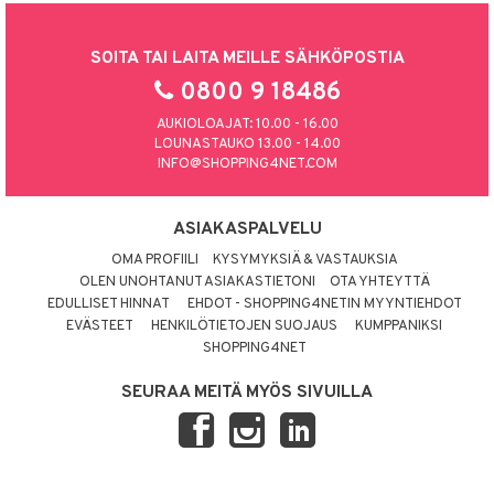
SOITA TAI LAITA MEILLE SÄHKÖPOSTIA
0800 9 18486
AUKIOLOAJAT: 10.00 - 16.00
LOUNASTAUKO 13.00 - 14.00
INFO@SHOPPING4NET.COM
ASIAKASPALVELU
OMA PROFIILI
KYSYMYKSIÄ & VASTAUKSIA
OLEN UNOHTANUT ASIAKASTIETONI
OTA YHTEYTTÄ
EDULLISET HINNAT
EHDOT - SHOPPING4NETIN MYYNTIEHDOT
EVÄSTEET
HENKILÖTIETOJEN SUOJAUS
KUMPPANIKSI
SHOPPING4NET
SEURAA MEITÄ MYÖS SIVUILLA