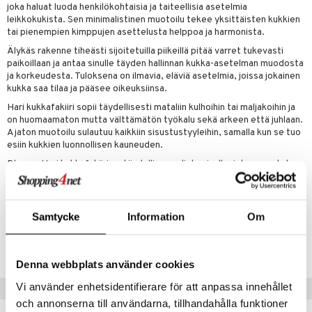
joka haluat luoda henkilökohtaisia ja taiteellisia asetelmia
leikkokukista. Sen minimalistinen muotoilu tekee yksittäisten kukkien
tai pienempien kimppujen asettelusta helppoa ja harmonista.
Älykäs rakenne tiheästi sijoitetuilla piikeillä pitää varret tukevasti
paikoillaan ja antaa sinulle täyden hallinnan kukka-asetelman muodosta
ja korkeudesta. Tuloksena on ilmavia, eläviä asetelmia, joissa jokainen
kukka saa tilaa ja pääsee oikeuksiinsa.
Hari kukkafakiiri sopii täydellisesti mataliin kulhoihin tai maljakoihin ja
on huomaamaton mutta välttämätön työkalu sekä arkeen että juhlaan.
Ajaton muotoilu sulautuu kaikkiin sisustustyyleihin, samalla kun se tuo
esiin kukkien luonnollisen kauneuden.
Blomus Hari kukkafakiiri on täydellinen valinta sinulle, joka arvostat
yksinkertaisuutta, luovaa vapautta ja tyylikästä muotoilua kukka-
asetelmissasi.
Samtycke
Information
Om
Tuotenumero
IUF26-5-XX
Denna webbplats använder cookies
Vi använder enhetsidentifierare för att anpassa innehållet
Suositut tuotteet
och annonserna till användarna, tillhandahålla funktioner