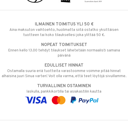
ILMAINEN TOIMITUS YLI 50 €
Aina maksuton vaihtoehto, huolimatta siitä ostatko yksittäisen
tuotteen tai koko tilauksellesi joka ylittää 50 €.
NOPEAT TOIMITUKSET
Ennen kello 13.00 tehdyt tilaukset lähetetään normaalisti samana
päivänä
EDULLISET HINNAT
Ostamalla suuria eriä tuotteita varastoomme voimme pitää hinnat
alhaisina juuri Sinua varten! Voit olla varma, että teet löytöjä sivuillamme.
TURVALLINEN OSTAMINEN
laskulla, pankkikortilla tai asiakastilin kautta