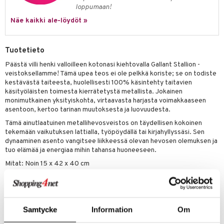
loppumaan!
Näe kaikki ale-löydöt »
Tuotetieto
Päästä villi henki valloilleen kotonasi kiehtovalla Gallant Stallion -
veistoksellamme! Tämä upea teos ei ole pelkkä koriste; se on todiste
kestävästä taiteesta, huolellisesti 100% käsintehty taitavien
käsityöläisten toimesta kierrätetystä metallista. Jokainen
monimutkainen yksityiskohta, virtaavasta harjasta voimakkaaseen
asentoon, kertoo tarinan muutoksesta ja luovuudesta.
Tämä ainutlaatuinen metallihevosveistos on täydellisen kokoinen
tekemään vaikutuksen lattialla, työpöydällä tai kirjahyllyssäsi. Sen
dynaaminen asento vangitsee liikkeessä olevan hevosen olemuksen ja
tuo elämää ja energiaa mihin tahansa huoneeseen.
Mitat: Noin 15 x 42 x 40 cm
100% Käsintehty
Kierrätetty Metalli
Paino: Noin 6 kg
Samtycke
Information
Om