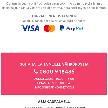
Ostamalla suuria eriä tuotteita varastoomme voimme pitää hinnat
alhaisina juuri Sinua varten! Voit olla varma, että teet löytöjä sivuillamme.
TURVALLINEN OSTAMINEN
laskulla, pankkikortilla tai asiakastilin kautta
SOITA TAI LAITA MEILLE SÄHKÖPOSTIA
0800 9 18486
AUKIOLOAJAT: 10.00 - 16.00
LOUNASTAUKO 13.00 - 14.00
INFO@SHOPPING4NET.COM
ASIAKASPALVELU