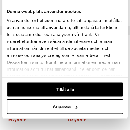
Tuotenumero
Denna webbplats använder cookies
IHB51-1-X1
Vi använder enhetsidentifierare för att anpassa innehållet
och annonserna till användarna, tillhandahålla funktioner
Suositut tuotteet
för sociala medier och analysera vår trafik. Vi
vidarebefordrar även sådana identifierare och annan
information från din enhet till de sociala medier och
annons- och analysföretag som vi samarbetar med.
Dessa kan i sin tur kombinera informationen med annan
information som du har tillhandahållit eller som de har
samlat in när du har använt deras tjänster. Du godkänner
våra cookies vid fortsatt användande av vår webbplats.
Tillåt alla
Battle Tank
Chopper
Anpassa
AUMI ART
AUMI ART
167,99
101,99
€
€