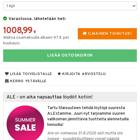
lyt
tyisveitset
& Baaritarvikkeet
nsäilytys & Korit
Varastossa, lähetetään heti
ttöön
 tekstiilit
ttiöveitset
1008,99
s
tyynyt
 Grillaustarvikkeet
rinta- & Vihannesveitset
€
ILMAINEN TOIMITUS!
Maksa osamaksulla alkaen 97 € per
oneen tekstiilit
 & hyönteissuoja
iköt & Lyhdyt
kkuulaudat
kuukausi.
spalvelu
timet
lot
päveitset
LISÄÄ OSTOSKORIIN
ksiä & vastauksia
tsenteroittimet
n ruokinta
mput
tuotetta
tsisetit
LISÄÄ TOIVELISTALLE
KIRJOITA ARVOSTELU
tolamput
oneen tekstiilit
aistus
 verkkokaupasta
KERRO YSTÄVÄLLE
tsitarvikkeet
tälamput
anasetit
avälineet
ustarvikkeet
anat & Tyynyliinat
 Peitteet
ALE - on aika napsauttaa löydöt kotiin!
nyt & Peitot
maelämä
Tartu tilaisuuteen tehdä löytöjä suuresta
ALEstamme. Juuri nyt tarjoamme suuren
aistus
valikoiman jännittäviä tuotteita alennetuilla
hinnoilla!
Ale on voimassa 31.8.2026 asti mutta ole
nopea - suosikkituotteesi voivat päästä