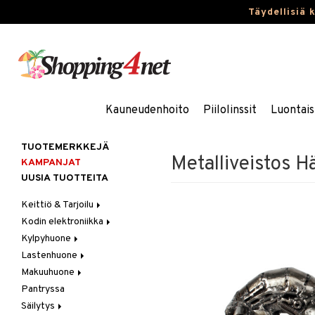
Täydellisiä 
Kauneudenhoito
Piilolinssit
Luontais
TUOTEMERKKEJÄ
Metalliveistos H
KAMPANJAT
UUSIA TUOTTEITA
Keittiö & Tarjoilu
Kodin elektroniikka
Aterimet
Kylpyhuone
Kannut & Karahvit
Ääni
Lastenhuone
Keittiösäilytys
Kylpyhuoneen sisustus
Makuuhuone
Keittiötekstiilit
Kylpyhuoneen tarvikkeita
Kylpyhuoneen koristelu
Pantryssa
Keittiövälineet
Kylpyhuoneen tekstiilit
Lasten huonekalut
Huovat & Saalit
Säilytys
Kodinkoneet
Lasten lamput
Koristetyynyt