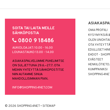
ASIAKASPA
SOITA TAI LAITA MEILLE
OMA PROFIILI
SÄHKÖPOSTIA
KYSYMYKSIÄ &
0800 9 18486
OLEN UNOHTAN
OTA YHTEYTT
AUKIOLOAJAT: 10.00 - 16.00
EDULLISET HI
LOUNASTAUKO 13.00 - 14.00
EHDOT - SHOP
EVÄSTEET
ASIAKASPALVELUMME PUHELIMITSE
HENKILÖTIETO
ON SULJETTUNA 29.6.–27.7. OTA
KUMPPANIKSI
MEIHIN YHTEYTTÄ SÄHKÖPOSTITSE
NIIN AUTAMME SINUA
SHOPPING4NE
MAHDOLLISIMMAN PIAN.
INFO@SHOPPING4NET.COM
© 2026 SHOPPING4NET
•
SITEMAP