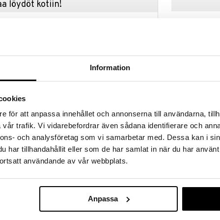
a löydöt kotiin!
isuuteen tehdä löytöjä suuresta ALEstamme. Juuri
mme suuren valikoiman jännittäviä tuotteita
a hinnoilla!
massa 31.8.2026 asti mutta ole nopea -
otteesi voivat päästä loppumaan!
Information
i ale-löydöt »
cookies
Battle Tank
e för att anpassa innehållet och annonserna till användarna, tillh
mattomalla 100 % käsintehdyllä
vår trafik. Vi vidarebefordrar även sådana identifierare och anna
ole vain voimakas koriste; se on aito taideteos, joka
AUMI ART
ätetystä metallista, mikä tekee siitä kestävän ja
nnons- och analysföretag som vi samarbetar med. Dessa kan i sin
167,99
otiin, toimistoon tai ympäristöön.
€
har tillhandahållit eller som de har samlat in när du har använt
untaneet kierrätysmateriaalin dynaamiseksi ja
ortsatt användande av vår webbplats.
rän esitykseksi. Jokainen lihas, jokainen sen sarvien
n tarkkaan harkittu, luoden todella ainutlaatuisen
oiman ja monimutkaisen teollisen estetiikan.
istöystävällinen
Anpassa