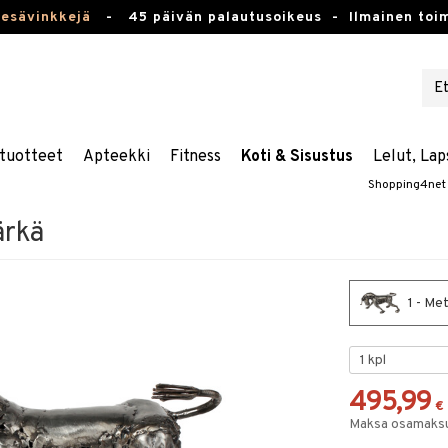
kesävinkkejä
-
45 päivän palautusoikeus -
Ilmainen toim
tuotteet
Apteekki
Fitness
Koti & Sisustus
Lelut, Lap
Shopping4net
ärkä
1 - Met
495,99
€
Maksa osamaksul