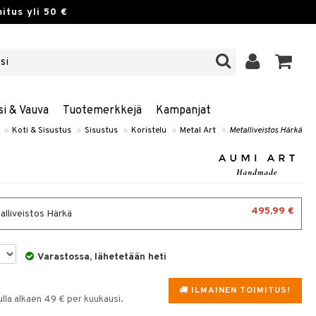
itus yli 50 €
si & Vauva
Tuotemerkkejä
Kampanjat
»
Koti & Sisustus
»
Sisustus
»
Koristelu
»
Metal Art
»
Metalliveistos Härkä
495,99 €
alliveistos Härkä
Varastossa, lähetetään heti
ILMAINEN TOIMITUS!
la alkaen 49 € per kuukausi.