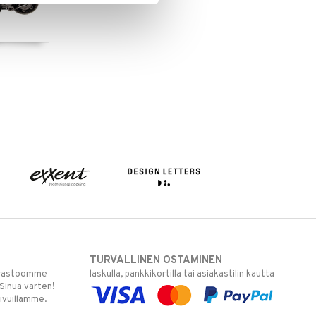
TURVALLINEN OSTAMINEN
varastoomme
laskulla, pankkikortilla tai asiakastilin kautta
 Sinua varten!
sivuillamme.