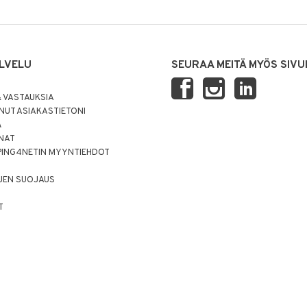
LVELU
SEURAA MEITÄ MYÖS SIVU
 VASTAUKSIA
UT ASIAKASTIETONI
Ä
NNAT
PING4NETIN MYYNTIEHDOT
JEN SUOJAUS
T