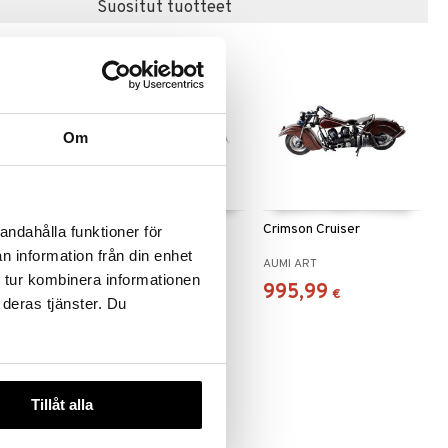
Suositut tuotteet
Om
Chopper
Crimson Cruiser
andahålla funktioner för
n information från din enhet
AUMI ART
AUMI ART
 tur kombinera informationen
101,99
995,99
€
€
 deras tjänster. Du
Tillåt alla