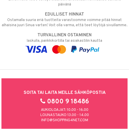
päivänä
EDULLISET HINNAT
Ostamalla suuria eriä tuotteita varastoomme voimme pitää hinnat
alhaisina juuri Sinua varten! Voit olla varma, että teet löytöjä sivuillamme.
TURVALLINEN OSTAMINEN
laskulla, pankkikortilla tai asiakastilin kautta
SOITA TAI LAITA MEILLE SÄHKÖPOSTIA
0800 9 18486
AUKIOLOAJAT: 10.00 - 16.00
LOUNASTAUKO 13.00 - 14.00
INFO@SHOPPING4NET.COM