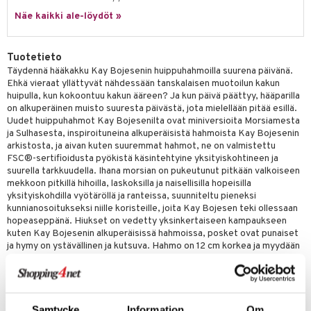
Näe kaikki ale-löydöt »
Tuotetieto
Täydennä hääkakku Kay Bojesenin huippuhahmoilla suurena päivänä.
Ehkä vieraat yllättyvät nähdessään tanskalaisen muotoilun kakun
huipulla, kun kokoontuu kakun ääreen? Ja kun päivä päättyy, hääparilla
on alkuperäinen muisto suuresta päivästä, jota mielellään pitää esillä.
Uudet huippuhahmot Kay Bojesenilta ovat miniversioita Morsiamesta
ja Sulhasesta, inspiroituneina alkuperäisistä hahmoista Kay Bojesenin
arkistosta, ja aivan kuten suuremmat hahmot, ne on valmistettu
FSC®-sertifioidusta pyökistä käsintehtyine yksityiskohtineen ja
suurella tarkkuudella. Ihana morsian on pukeutunut pitkään valkoiseen
mekkoon pitkillä hihoilla, laskoksilla ja naisellisilla hopeisilla
yksityiskohdilla vyötäröllä ja ranteissa, suunniteltu pieneksi
kunnianosoitukseksi niille koristeille, joita Kay Bojesen teki ollessaan
hopeaseppänä. Hiukset on vedetty yksinkertaiseen kampaukseen
kuten Kay Bojesenin alkuperäisissä hahmoissa, posket ovat punaiset
ja hymy on ystävällinen ja kutsuva. Hahmo on 12 cm korkea ja myydään
erikseen, jotta pari voi asettaa ne haluamallaan tavalla. Hienovarainen
valkoinen magneettilevy, joka pitää hahmot paikallaan, on saatavana
lisävarusteena. Muotoilu on kuten aina yksinkertainen ja elegantti Kay
Bojesenilla, ja hahmojen klassisen ilmeen ansiosta ne sopivat
kaikenlaisiin kakkuhin - minimalistisiin, värikkäisiin ja koristeltuihin.
Samtycke
Information
Om