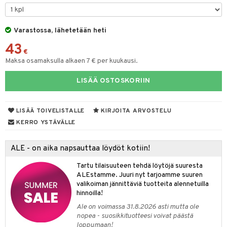
lyt
tyisveitset
& Baaritarvikkeet
nsäilytys & Korit
Varastossa, lähetetään heti
ttöön
 tekstiilit
ttiöveitset
43
s
tyynyt
 Grillaustarvikkeet
rinta- & Vihannesveitset
€
Maksa osamaksulla alkaen 7 € per kuukausi.
oneen tekstiilit
 & hyönteissuoja
iköt & Lyhdyt
kkuulaudat
spalvelu
LISÄÄ OSTOSKORIIN
timet
lot
päveitset
ksiä & vastauksia
tsenteroittimet
n ruokinta
mput
LISÄÄ TOIVELISTALLE
KIRJOITA ARVOSTELU
tuotetta
tsisetit
tolamput
oneen tekstiilit
aistus
KERRO YSTÄVÄLLE
 verkkokaupasta
tsitarvikkeet
tälamput
anasetit
avälineet
ustarvikkeet
ALE - on aika napsauttaa löydöt kotiin!
anat & Tyynyliinat
 Peitteet
Tartu tilaisuuteen tehdä löytöjä suuresta
nyt & Peitot
maelämä
ALEstamme. Juuri nyt tarjoamme suuren
valikoiman jännittäviä tuotteita alennetuilla
aistus
hinnoilla!
Ale on voimassa 31.8.2026 asti mutta ole
nopea - suosikkituotteesi voivat päästä
loppumaan!