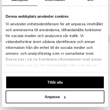
Korkeus 12 cm Leveys 5 cm Syvyys 3,50 cm
Denna webbplats använder cookies
Tuotenumero
ITR90-1-XX
Vi använder enhetsidentifierare för att anpassa innehållet
och annonserna till användarna, tillhandahålla funktioner
för sociala medier och analysera vår trafik. Vi
Suositut tuotteet
vidarebefordrar även sådana identifierare och annan
information från din enhet till de sociala medier och
-8%
annons- och analysföretag som vi samarbetar med.
Dessa kan i sin tur kombinera informationen med annan
information som du har tillhandahållit eller som de har
samlat in när du har använt deras tjänster. Du godkänner
våra cookies vid fortsatt användande av vår webbplats.
Tillåt alla
Saatavana useana vaihtoehtona
Saatavana useana vaihtoehtona
Anpassa
DecoBird
Spring Birds puukoriste
WILDLIFE GARDEN
SPRING COPENHAGEN