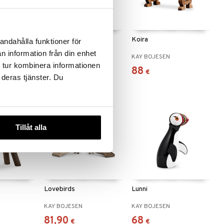
Karhu
Koira
andahålla funktioner för
n information från din enhet
KAY BOJESEN
KAY BOJESEN
 tur kombinera informationen
83,99
88
€
€
 deras tjänster. Du
Tillåt alla
Lovebirds
Lunni
KAY BOJESEN
KAY BOJESEN
81,90
68
€
€