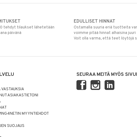
MITUKSET
EDULLISET HINNAT
00 tehdyt tilaukset lähetetään
Ostamalla suuria eriä tuotteita 
mana päivänä
voimme pitää hinnat alhaisina juuri
Voit olla varma, että teet löytöjä 
LVELU
SEURAA MEITÄ MYÖS SIVU
 VASTAUKSIA
UT ASIAKASTIETONI
Ä
NNAT
PING4NETIN MYYNTIEHDOT
JEN SUOJAUS