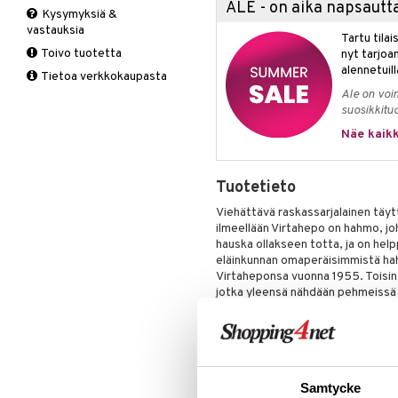
ALE - on aika napsautta
Leipäveitset
Kysymyksiä &
Liinat
Piknik
Sisälamput
vastauksia
Veitsenteroittimet
Tartu tila
Makuuhuoneen tekstiilit
Puutarhavälineet
Ulkovalaistus
Kattolamput
Toivo tuotetta
Veitsisetit
nyt tarjoa
Matot
Ruukut
Valaistustarvikkeet
Lakanasetit
Pöytälamput
alennetuill
Veitsitarvikkeet
Tietoa verkkokaupasta
Viltit & Peitteet
Ulkoilmaelämä
Lakanat & Tyynyliinat
Ale on voi
Ulkovalaistus
Tyynyt & Peitot
suosikkitu
Näe kaikk
Tuotetieto
Viehättävä raskassarjalainen täytt
ilmeellään Virtahepo on hahmo, joh
hauska ollakseen totta, ja on hel
eläinkunnan omaperäisimmistä ha
Virtaheponsa vuonna 1955. Toisi
jotka yleensä nähdään pehmeissä 
kulmikkaampi muotoilultaan, pääasiass
suurella ja rakastavalla hymyllä se
Virtahevon ilme on erehtymättömä
puuhahmo viestisi: "Luota minuun,
Bojesenilla oli itsellään harmaa 
Samtycke
juhlitaan kahdella juhlavuoden pa