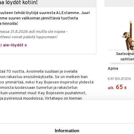
a löydöt kotiin!
isuuteen tehdä löytöjä suuresta ALEstamme. Juuri
mme suuren valikoiman jännittäviä tuotteita
a hinnoilla!
massa 31.8.2026 asti mutta ole nopea -
otteesi voivat päästä loppumaan!
i ale-löydöt »
Saatavana
vaihtoe
Apina
ää 70 vuotta. Avoimella suullaan ja ovelalla
on rakastuu ensisilmäyksellä. Se on melkein liian
KAY BOJESEN
ppo ymmärtää, miksi Kay Bojesen inspiroitui yhdestä
65
hmoista luodessaan tunnetun ja rakastetun
alk.
€
n kuin useimmat muut Kay Bojesenin puuhahmot,
ja pyöreissä muodoissa, Virtahepo on hieman
a suorilla ja tasaisilla linjoilla – silti se loistaa
kä runsaalla voimalla ja pilkkeellä silmäkulmassa.
n huolehtiva ja harmoninen, melkein kuin vahva
 olen aina tukenasi." Arkistojen mukaan Kay
virtahepo työpöydällään. Ja pyöreää syntymäpäivää
Information
inoksella FSC®-sertifioidusta pyökistä, maalattuna