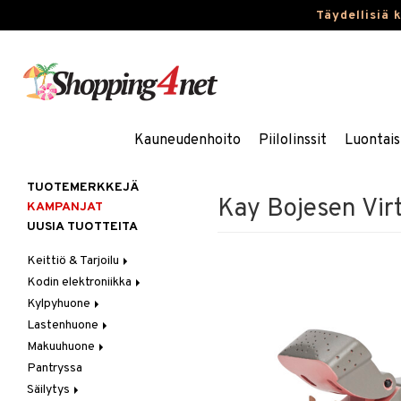
Täydellisiä 
Kauneudenhoito
Piilolinssit
Luontais
TUOTEMERKKEJÄ
Kay Bojesen Virt
KAMPANJAT
UUSIA TUOTTEITA
Keittiö & Tarjoilu
Kodin elektroniikka
Aterimet
Kylpyhuone
Kannut & Karahvit
Ääni
Lastenhuone
Keittiösäilytys
Kylpyhuoneen sisustus
Makuuhuone
Keittiötekstiilit
Kylpyhuoneen tarvikkeita
Kylpyhuoneen koristelu
Pantryssa
Keittiövälineet
Kylpyhuoneen tekstiilit
Lasten huonekalut
Huovat & Saalit
Säilytys
Kodinkoneet
Lasten lamput
Koristetyynyt