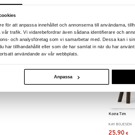
 oikealla virtahevon värillä – ja suu maalattuna
en tämän Liliput-version, joka on 6 cm, tai hieman
oka on 9 cm korkea, saat käsintehtyä laatua
cookies
omassa muotoilussa, jossa Virtahevot ystävällisellä
 pitkällä vahvalla muodollaan tuovat kodikkuutta ja
Kani
e för att anpassa innehållet och annonserna till användarna, tillh
Käytä niitä esimerkiksi pieninä yllättävinä
vår trafik. Vi vidarebefordrar även sådana identifierare och anna
KAY BOJESEN
a kurkistavat esiin sieltä, mistä vähiten odottaa.
nnons- och analysföretag som vi samarbetar med. Dessa kan i sin
tetaan vain vuonna 2025, ja ne ovat siksi myös
72
€
 kastejuhliin, syntymäpäiviin, valmistujaisiin, häihin –
har tillhandahållit eller som de har samlat in när du har använt
ortsatt användande av vår webbplats.
Anpassa
Koira Tim
KAY BOJESEN
25,90
€