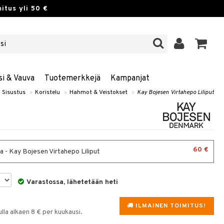
itus yli 50 €
si & Vauva
Tuotemerkkejä
Kampanjat
Sisustus
»
Koristelu
»
Hahmot & Veistokset
»
Kay Bojesen Virtahepo Liliput
60 €
 - Kay Bojesen Virtahepo Liliput
Varastossa, lähetetään heti
ILMAINEN TOIMITUS!
la alkaen 8 € per kuukausi.