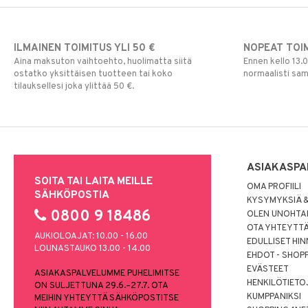
ILMAINEN TOIMITUS YLI 50 €
NOPEAT TOI
Aina maksuton vaihtoehto, huolimatta siitä
Ennen kello 13.
ostatko yksittäisen tuotteen tai koko
normaalisti sa
tilauksellesi joka ylittää 50 €.
ASIAKASPA
SOITA TAI LAITA MEILLE
OMA PROFIILI
SÄHKÖPOSTIA
KYSYMYKSIÄ &
0800 9 18486
OLEN UNOHTAN
OTA YHTEYTT
AUKIOLOAJAT: 10.00 - 16.00
EDULLISET HI
LOUNASTAUKO 13.00 - 14.00
EHDOT - SHOP
EVÄSTEET
ASIAKASPALVELUMME PUHELIMITSE
HENKILÖTIETO
ON SULJETTUNA 29.6.–27.7. OTA
KUMPPANIKSI
MEIHIN YHTEYTTÄ SÄHKÖPOSTITSE