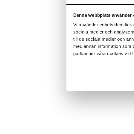
eksklusiivisella harmaalla värillä –
vaaleanpunaiseksi. Valitsitpa sitt
suuremman juhlavuoden version, j
Denna webbplats använder 
rakastetussa leikkisässä ja ajatt
ilmeellään, pyöreillä silmillään ja
Vi använder enhetsidentifierar
lämpöä mihin tahansa huoneeseen. 
sociala medier och analysera 
sisustuselementteinä kotona, jotk
till de sociala medier och a
Kaksi harmaata Virtahepoa valmis
täydellisiä ainutlaatuisina lahjoina
med annan information som du 
tai suuriin juhlavuosiin.
godkänner våra cookies vid f
Tuotenumero
ITV79-1-GA