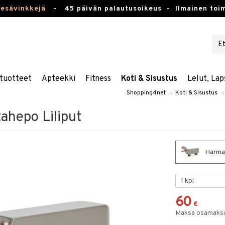
kesävinkkejä
-
45 päivän palautusoikeus -
Ilmainen toim
tuotteet
Apteekki
Fitness
Koti & Sisustus
Lelut, Lap
Shopping4net
»
Koti & Sisustus
»
ahepo Liliput
Harmaa
60
€
Maksa osamaksul