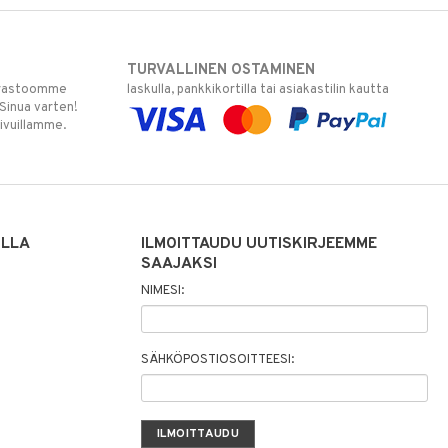
TURVALLINEN OSTAMINEN
varastoomme
laskulla, pankkikortilla tai asiakastilin kautta
 Sinua varten!
sivuillamme.
ILLA
ILMOITTAUDU UUTISKIRJEEMME
SAAJAKSI
NIMESI:
SÄHKÖPOSTIOSOITTEESI: