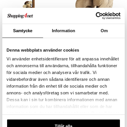
Samtycke
Information
Om
Saatavana useana vaihtoehtona
Apina
Elefantti
KAY BOJESEN
KAY BOJESEN
Denna webbplats använder cookies
65
128
Vi använder enhetsidentifierare för att anpassa innehållet
alk.
€
€
och annonserna till användarna, tillhandahålla funktioner
för sociala medier och analysera vår trafik. Vi
vidarebefordrar även sådana identifierare och annan
information från din enhet till de sociala medier och
annons- och analysföretag som vi samarbetar med.
Dessa kan i sin tur kombinera informationen med annan
information som du har tillhandahållit eller som de har
samlat in när du har använt deras tjänster. Du godkänner
våra cookies vid fortsatt användande av vår webbplats.
Tillåt alla