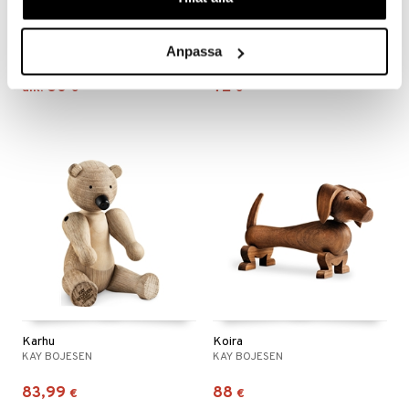
Saatavana useana vaihtoehtona
Hevonen
Kani
Anpassa
KAY BOJESEN
KAY BOJESEN
60
72
alk.
€
€
Karhu
Koira
KAY BOJESEN
KAY BOJESEN
83,99
88
€
€