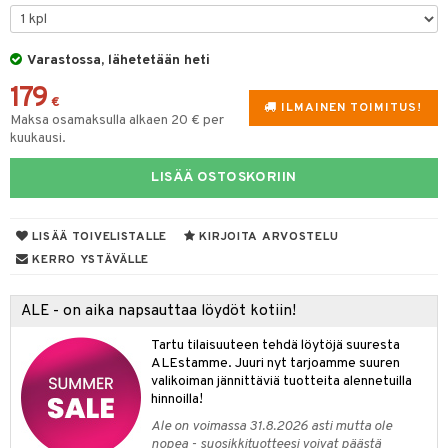
lyt
tyisveitset
& Baaritarvikkeet
nsäilytys & Korit
Varastossa, lähetetään heti
ttöön
 tekstiilit
ttiöveitset
179
s
tyynyt
 Grillaustarvikkeet
rinta- & Vihannesveitset
€
ILMAINEN TOIMITUS!
Maksa osamaksulla alkaen 20 € per
oneen tekstiilit
 & hyönteissuoja
iköt & Lyhdyt
kkuulaudat
kuukausi.
spalvelu
timet
lot
päveitset
LISÄÄ OSTOSKORIIN
ksiä & vastauksia
tsenteroittimet
n ruokinta
mput
tuotetta
tsisetit
LISÄÄ TOIVELISTALLE
KIRJOITA ARVOSTELU
tolamput
oneen tekstiilit
aistus
 verkkokaupasta
KERRO YSTÄVÄLLE
tsitarvikkeet
tälamput
anasetit
avälineet
ustarvikkeet
anat & Tyynyliinat
 Peitteet
ALE - on aika napsauttaa löydöt kotiin!
nyt & Peitot
maelämä
Tartu tilaisuuteen tehdä löytöjä suuresta
ALEstamme. Juuri nyt tarjoamme suuren
aistus
valikoiman jännittäviä tuotteita alennetuilla
hinnoilla!
Ale on voimassa 31.8.2026 asti mutta ole
nopea - suosikkituotteesi voivat päästä