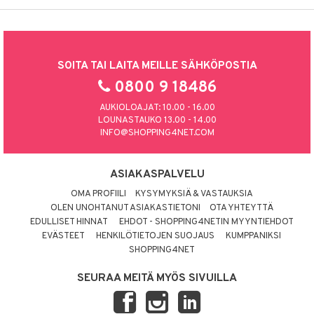
SOITA TAI LAITA MEILLE SÄHKÖPOSTIA
0800 9 18486
AUKIOLOAJAT: 10.00 - 16.00
LOUNASTAUKO 13.00 - 14.00
INFO@SHOPPING4NET.COM
ASIAKASPALVELU
OMA PROFIILI
KYSYMYKSIÄ & VASTAUKSIA
OLEN UNOHTANUT ASIAKASTIETONI
OTA YHTEYTTÄ
EDULLISET HINNAT
EHDOT - SHOPPING4NETIN MYYNTIEHDOT
EVÄSTEET
HENKILÖTIETOJEN SUOJAUS
KUMPPANIKSI
SHOPPING4NET
SEURAA MEITÄ MYÖS SIVUILLA