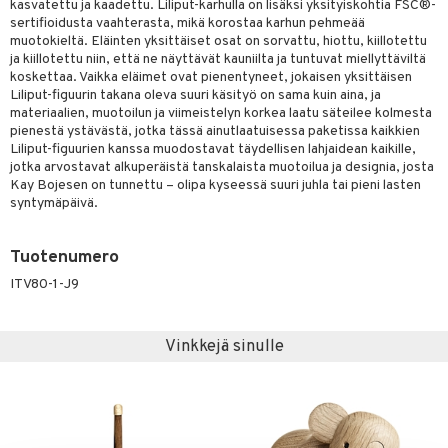
kasvatettu ja kaadettu. Liliput-karhulla on lisäksi yksityiskohtia FSC®-
sertifioidusta vaahterasta, mikä korostaa karhun pehmeää
muotokieltä. Eläinten yksittäiset osat on sorvattu, hiottu, kiillotettu
ja kiillotettu niin, että ne näyttävät kauniilta ja tuntuvat miellyttäviltä
koskettaa. Vaikka eläimet ovat pienentyneet, jokaisen yksittäisen
Liliput-figuurin takana oleva suuri käsityö on sama kuin aina, ja
materiaalien, muotoilun ja viimeistelyn korkea laatu säteilee kolmesta
pienestä ystävästä, jotka tässä ainutlaatuisessa paketissa kaikkien
Liliput-figuurien kanssa muodostavat täydellisen lahjaidean kaikille,
jotka arvostavat alkuperäistä tanskalaista muotoilua ja designia, josta
Kay Bojesen on tunnettu – olipa kyseessä suuri juhla tai pieni lasten
syntymäpäivä.
Tuotenumero
ITV80-1-J9
Vinkkejä sinulle