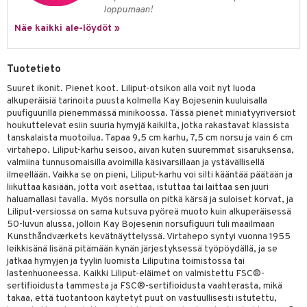
loppumaan!
Näe kaikki ale-löydöt »
Tuotetieto
Suuret ikonit. Pienet koot. Liliput-otsikon alla voit nyt luoda
alkuperäisiä tarinoita puusta kolmella Kay Bojesenin kuuluisalla
puufiguurilla pienemmässä minikoossa. Tässä pienet miniatyyriversiot
houkuttelevat esiin suuria hymyjä kaikilta, jotka rakastavat klassista
tanskalaista muotoilua. Tapaa 9,5 cm karhu, 7,5 cm norsu ja vain 6 cm
virtahepo. Liliput-karhu seisoo, aivan kuten suuremmat sisaruksensa,
valmiina tunnusomaisilla avoimilla käsivarsillaan ja ystävällisellä
ilmeellään. Vaikka se on pieni, Liliput-karhu voi silti kääntää päätään ja
liikuttaa käsiään, jotta voit asettaa, istuttaa tai laittaa sen juuri
haluamallasi tavalla. Myös norsulla on pitkä kärsä ja suloiset korvat, ja
Liliput-versiossa on sama kutsuva pyöreä muoto kuin alkuperäisessä
50-luvun alussa, jolloin Kay Bojesenin norsufiguuri tuli maailmaan
Kunsthåndværkets kevätnäyttelyssä. Virtahepo syntyi vuonna 1955
leikkisänä lisänä pitämään kynän järjestyksessä työpöydällä, ja se
jatkaa hymyjen ja tyylin luomista Liliputina toimistossa tai
lastenhuoneessa. Kaikki Liliput-eläimet on valmistettu FSC®-
sertifioidusta tammesta ja FSC®-sertifioidusta vaahterasta, mikä
takaa, että tuotantoon käytetyt puut on vastuullisesti istutettu,